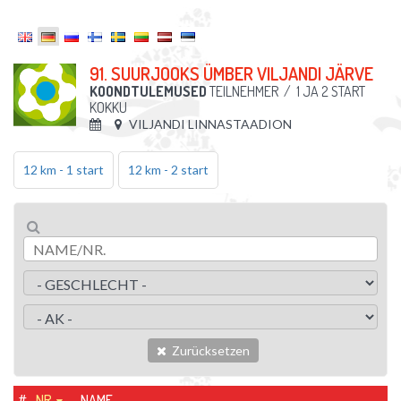
91. SUURJOOKS ÜMBER VILJANDI JÄRVE
KOONDTULEMUSED
TEILNEHMER
/
1 JA 2 START
KOKKU
VILJANDI LINNASTAADION
12 km - 1 start
12 km - 2 start
Zurücksetzen
#
NR.
NAME