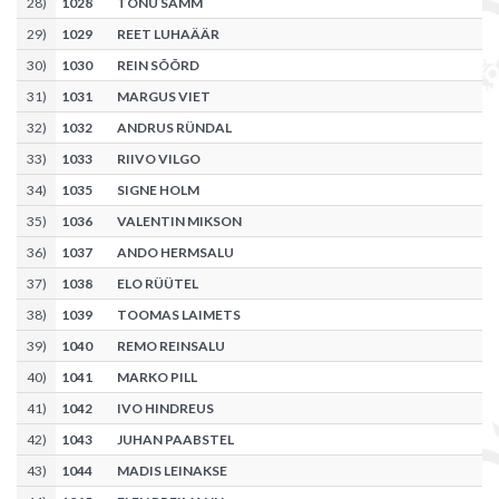
28
)
1028
TÕNU SAMM
29
)
1029
REET LUHAÄÄR
30
)
1030
REIN SÕÕRD
31
)
1031
MARGUS VIET
32
)
1032
ANDRUS RÜNDAL
33
)
1033
RIIVO VILGO
34
)
1035
SIGNE HOLM
35
)
1036
VALENTIN MIKSON
36
)
1037
ANDO HERMSALU
37
)
1038
ELO RÜÜTEL
38
)
1039
TOOMAS LAIMETS
39
)
1040
REMO REINSALU
40
)
1041
MARKO PILL
41
)
1042
IVO HINDREUS
42
)
1043
JUHAN PAABSTEL
43
)
1044
MADIS LEINAKSE