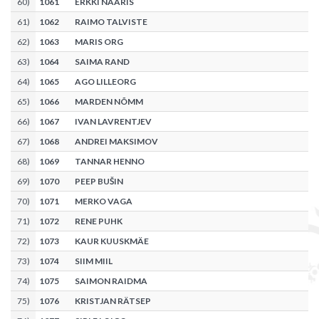
60
)
1061
ERKKI NAARIS
61
)
1062
RAIMO TALVISTE
62
)
1063
MARIS ORG
63
)
1064
SAIMA RAND
64
)
1065
AGO LILLEORG
65
)
1066
MARDEN NÕMM
66
)
1067
IVAN LAVRENTJEV
67
)
1068
ANDREI MAKSIMOV
68
)
1069
TANNAR HENNO
69
)
1070
PEEP BUŠIN
70
)
1071
MERKO VAGA
71
)
1072
RENE PUHK
72
)
1073
KAUR KUUSKMÄE
73
)
1074
SIIM MIIL
74
)
1075
SAIMON RAIDMA
75
)
1076
KRISTJAN RÄTSEP