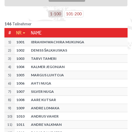
1
-
100
101
-
200
146
Teilnehmer
#
NR.
NAME
1
)
1001
IBRAHIM WACHIRA MUKUNGA
2
)
1002
DENISS ŠALKAUSKAS
3
)
1003
TARVI TAMERI
4
)
1004
KALMER JEGONJAN
5
)
1005
MARGUS LUHTOJA
6
)
1006
AHTI NUGA
7
)
1007
SILVER NUGA
8
)
1008
AARE KUTSAR
9
)
1009
ANDRE LOMAKA
10
)
1010
ANDRUS VAHER
11
)
1011
ANDRE VALKMAN