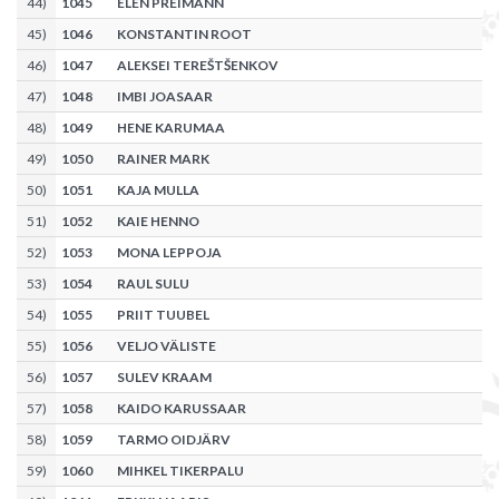
44
)
1045
ELEN PREIMANN
45
)
1046
KONSTANTIN ROOT
46
)
1047
ALEKSEI TEREŠTŠENKOV
47
)
1048
IMBI JOASAAR
48
)
1049
HENE KARUMAA
49
)
1050
RAINER MARK
50
)
1051
KAJA MULLA
51
)
1052
KAIE HENNO
52
)
1053
MONA LEPPOJA
53
)
1054
RAUL SULU
54
)
1055
PRIIT TUUBEL
55
)
1056
VELJO VÄLISTE
56
)
1057
SULEV KRAAM
57
)
1058
KAIDO KARUSSAAR
58
)
1059
TARMO OIDJÄRV
59
)
1060
MIHKEL TIKERPALU