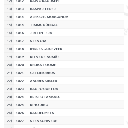
12
)
1012
RAIVO RAUDSEPP
13
)
1013
KASPAR TEDER
14
)
1014
ALEKSZEJ MORGUNOV
15
)
1015
TIMMU RÜNDAL
16
)
1016
JIRI TINTERA
17
)
1017
STEN OJA
18
)
1018
INDREK LAINEVEER
19
)
1019
RITVE REINUMÄE
20
)
1020
RELIKA TOOME
21
)
1021
GETLIN URBUS
22
)
1022
ANDRES KIISLER
23
)
1023
KAUPO UUETOA
24
)
1024
KRISTO TAMSALU
25
)
1025
RIHO UIBO
26
)
1026
RANDEL METS
27
)
1027
STEN SCHWEDE