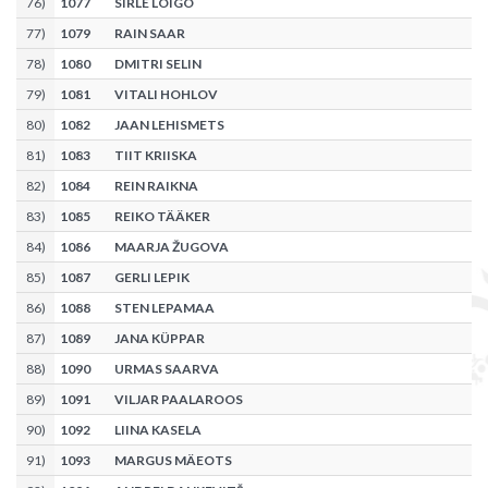
76
)
1077
SIRLE LOIGO
77
)
1079
RAIN SAAR
78
)
1080
DMITRI SELIN
79
)
1081
VITALI HOHLOV
80
)
1082
JAAN LEHISMETS
81
)
1083
TIIT KRIISKA
82
)
1084
REIN RAIKNA
83
)
1085
REIKO TÄÄKER
84
)
1086
MAARJA ŽUGOVA
85
)
1087
GERLI LEPIK
86
)
1088
STEN LEPAMAA
87
)
1089
JANA KÜPPAR
88
)
1090
URMAS SAARVA
89
)
1091
VILJAR PAALAROOS
90
)
1092
LIINA KASELA
91
)
1093
MARGUS MÄEOTS