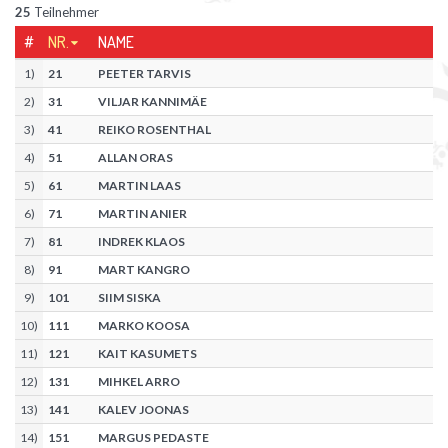
25
Teilnehmer
#
NR.
NAME
1
)
21
PEETER TARVIS
2
)
31
VILJAR KANNIMÄE
3
)
41
REIKO ROSENTHAL
4
)
51
ALLAN ORAS
5
)
61
MARTIN LAAS
6
)
71
MARTIN ANIER
7
)
81
INDREK KLAOS
8
)
91
MART KANGRO
9
)
101
SIIM SISKA
10
)
111
MARKO KOOSA
11
)
121
KAIT KASUMETS
12
)
131
MIHKEL ARRO
13
)
141
KALEV JOONAS
14
)
151
MARGUS PEDASTE