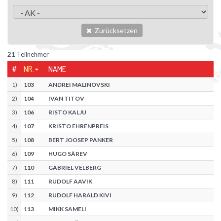
Zurücksetzen
21
Teilnehmer
#
NR.
NAME
1
)
103
ANDREI MALINOVSKI
2
)
104
IVAN TITOV
3
)
106
RISTO KALJU
4
)
107
KRISTO EHRENPREIS
5
)
108
BERT JOOSEP PANKER
6
)
109
HUGO SÄREV
7
)
110
GABRIEL VELBERG
8
)
111
RUDOLF AAVIK
9
)
112
RUDOLF HARALD KIVI
10
)
113
MIKK SAMELI