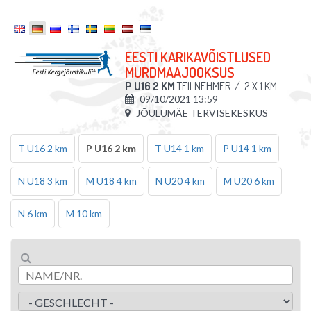
EESTI KARIKAVÕISTLUSED
MURDMAAJOOKSUS
P U16 2 KM
TEILNEHMER
/
2 X 1 KM
09/10/2021 13:59
JÕULUMÄE TERVISEKESKUS
T U16 2 km
P U16 2 km
T U14 1 km
P U14 1 km
N U18 3 km
M U18 4 km
N U20 4 km
M U20 6 km
N 6 km
M 10 km