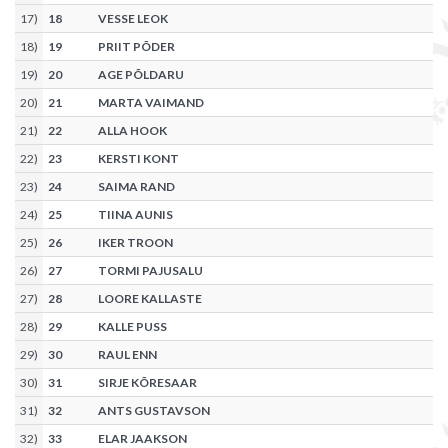
17
)
18
VESSE LEOK
18
)
19
PRIIT PÕDER
19
)
20
AGE PÕLDARU
20
)
21
MARTA VAIMAND
21
)
22
ALLA HOOK
22
)
23
KERSTI KONT
23
)
24
SAIMA RAND
24
)
25
TIINA AUNIS
25
)
26
IKER TROON
26
)
27
TORMI PAJUSALU
27
)
28
LOORE KALLASTE
28
)
29
KALLE PUSS
29
)
30
RAUL ENN
30
)
31
SIRJE KÕRESAAR
31
)
32
ANTS GUSTAVSON
32
)
33
ELAR JAAKSON