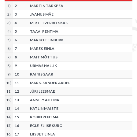
1
)
2
MARTIN TARKPEA
2
)
3
JAANUS MÄE
3
)
4
MIRTTI VERBITSKAS
4
)
5
TAAVI PENTMA
5
)
6
MARKO TEINBURK
6
)
7
MAREK EINLA
7
)
8
MAIT MÕTTUS
8
)
9
URMAS HALLIK
9
)
10
RAINIS SAAR
10
)
11
MARK-SANDER ARDEL
11
)
12
JÜRI LEESMÄE
12
)
13
ANNELY AHTMA
13
)
14
KÄTLIN MAISTE
14
)
15
ROBIN PENTMA
15
)
16
EGLE-ELIISE KURG
16
)
17
LIISBET EINLA