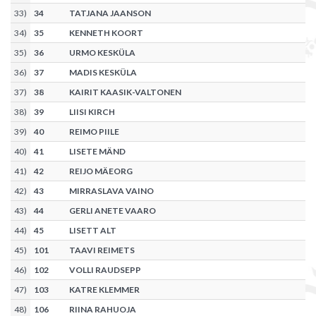
33
)
34
TATJANA JAANSON
34
)
35
KENNETH KOORT
35
)
36
URMO KESKÜLA
36
)
37
MADIS KESKÜLA
37
)
38
KAIRIT KAASIK-VALTONEN
38
)
39
LIISI KIRCH
39
)
40
REIMO PIILE
40
)
41
LISETE MÄND
41
)
42
REIJO MÄEORG
42
)
43
MIRRASLAVA VAINO
43
)
44
GERLI ANETE VAARO
44
)
45
LISETT ALT
45
)
101
TAAVI REIMETS
46
)
102
VOLLI RAUDSEPP
47
)
103
KATRE KLEMMER
48
)
106
RIINA RAHUOJA