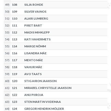
49
)
108
SILJA ROHDE
50
)
109
SILVER VAINOS
51
)
110
ALARI LUMBERG
52
)
111
PIRET BART
53
)
112
MADIS MIHKLEPP
54
)
113
KATI VAHERMETS
55
)
114
MARGE NÕMM
56
)
116
LISANDRA MÄE
57
)
117
MEHTO MÄE
58
)
118
VAHUR MÄE
59
)
119
AVO TAATS
60
)
120
STIG AIRON JAAKSON
61
)
121
MIRABEL CHRYSTELLE JAAKSON
62
)
122
ANU PIIROJA
63
)
123
STEN MARTIN VIIDEMAA
64
)
124
GREGOR HENDRIK MÖLDER