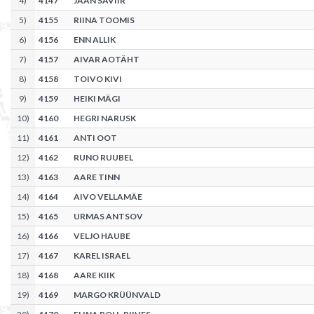
4
)
4147
JAAN SAVIIR
5
)
4155
RIINA TOOMIS
6
)
4156
ENN ALLIK
7
)
4157
AIVAR AOTÄHT
8
)
4158
TOIVO KIVI
9
)
4159
HEIKI MÄGI
10
)
4160
HEGRI NARUSK
11
)
4161
ANTI OOT
12
)
4162
RUNO RUUBEL
13
)
4163
AARE TINN
14
)
4164
AIVO VELLAMÄE
15
)
4165
URMAS ANTSOV
16
)
4166
VELJO HAUBE
17
)
4167
KAREL ISRAEL
18
)
4168
AARE KIIK
19
)
4169
MARGO KRÜÜNVALD