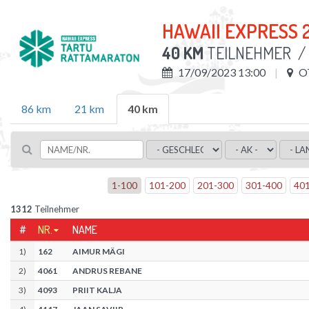
HAWAII EXPRESS 
40 KM
TEILNEHMER
17/09/2023 13:00
O
86 km
21 km
40 km
1
-
100
101
-
200
201
-
300
301
-
400
40
1312
Teilnehmer
#
NR.
NAME
1
)
162
AIMUR MÄGI
2
)
4061
ANDRUS REBANE
3
)
4093
PRIIT KALJA