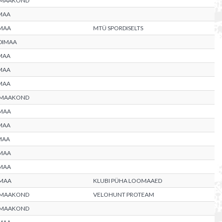
 MAAKOND
MAA
MAA
MTÜ SPORDISELTS
DIMAA
MAA
MAA
MAA
 MAAKOND
MAA
MAA
MAA
MAA
MAA
MAA
KLUBI PÜHA LOOMAAED
 MAAKOND
VELOHUNT PROTEAM
 MAAKOND