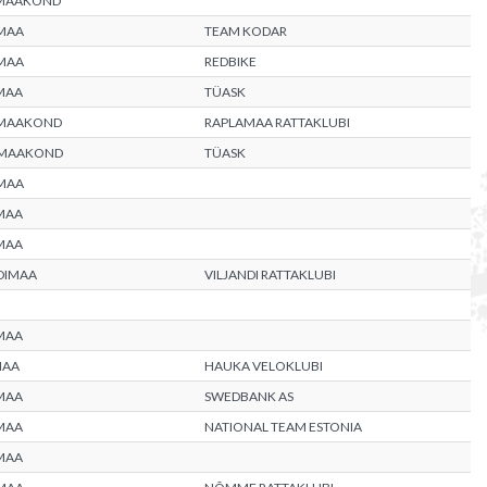
 MAAKOND
MAA
TEAM KODAR
MAA
REDBIKE
MAA
TÜASK
 MAAKOND
RAPLAMAA RATTAKLUBI
 MAAKOND
TÜASK
MAA
MAA
MAA
DIMAA
VILJANDI RATTAKLUBI
MAA
MAA
HAUKA VELOKLUBI
MAA
SWEDBANK AS
MAA
NATIONAL TEAM ESTONIA
MAA