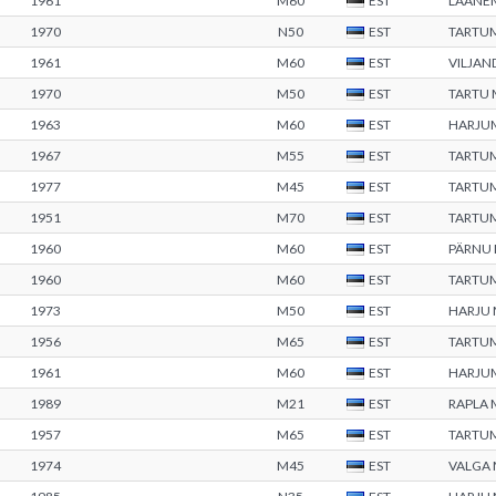
1961
M60
EST
LÄÄNE
1970
N50
EST
TARTU
1961
M60
EST
VILJAN
1970
M50
EST
TARTU
1963
M60
EST
HARJU
1967
M55
EST
TARTU
1977
M45
EST
TARTU
1951
M70
EST
TARTU
1960
M60
EST
PÄRNU
1960
M60
EST
TARTU
1973
M50
EST
HARJU
1956
M65
EST
TARTU
1961
M60
EST
HARJU
1989
M21
EST
RAPLA
1957
M65
EST
TARTU
1974
M45
EST
VALGA