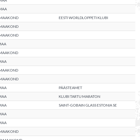
MAA
MAA
 MAAKOND
EESTI WORLDLOPPETI KLUBI
 MAAKOND
 MAAKOND
MAA
 MAAKOND
MAA
 MAAKOND
 MAAKOND
MAA
PÄÄSTEAMET
MAA
KLUBI TARTU MARATON
MAA
SAINT-GOBAIN GLASS ESTONIA SE
MAA
MAA
 MAAKOND