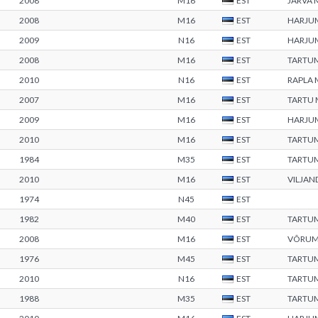
2008
M16
EST
JÄRVA
2008
M16
EST
HARJU
2009
N16
EST
HARJU
2008
M16
EST
TARTU
2010
N16
EST
RAPLA
2007
M16
EST
TARTU
2009
M16
EST
HARJU
2010
M16
EST
TARTU
1984
M35
EST
TARTU
2010
M16
EST
VILJAN
1974
N45
EST
1982
M40
EST
TARTU
2008
M16
EST
VÕRU
1976
M45
EST
TARTU
2010
N16
EST
TARTU
1988
M35
EST
TARTU