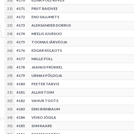
20
)
4170
ELINA POLL-RIIVES
21
)
4171
PRIIT RAIDVEE
22
)
4172
ENO SALUMETS
23
)
4173
ALEKSANDER DOBRUS
24
)
4174
MEELIS JUURSOO
25
)
4175
TOOMAS JÄRVEOJA
26
)
4176
EDGAR KÜLAOTS
27
)
4177
MALLE POLL
28
)
4178
JAANUS PRÜKKEL
29
)
4179
URMAS PÕLDOJA
30
)
4180
PEETER TARVIS
31
)
4181
ALLAN TOIM
32
)
4182
VAHUR TOOTS
33
)
4183
ERKI BIRNBAUM
34
)
4184
VEIKO JÕGILA
35
)
4185
SIIM KAARE