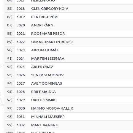
84
)
5017
HERLEN KAJO
85
)
5018
GLEN GREGORY KÕIV
86
)
5019
BEATRICE PÜVI
87
)
5020
ANDRI PÄRN
88
)
5021
ROOSMARII PESOR
89
)
5022
OSKAR-MARTIN RUDER
90
)
5023
AKO KALJUMÄE
91
)
5024
MARTEN SEESMAA
92
)
5025
ARLES ORAV
93
)
5026
SILVER SEMJONOV
94
)
5027
AVE TOOMINGAS
95
)
5028
PRIIT MAIDLA
96
)
5029
UKO HOMMIK
97
)
5030
HANNO MOSOV-HALLIK
98
)
5031
MINNA LI MÄESEPP
99
)
5032
MART KANGRO