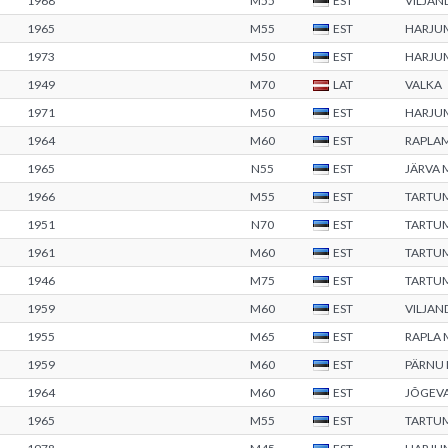
1968
M55
EST
VILJAN
1965
M55
EST
HARJU
1973
M50
EST
HARJU
1949
M70
LAT
VALKA
1971
M50
EST
HARJU
1964
M60
EST
RAPLA
1965
N55
EST
JÄRVA
1966
M55
EST
TARTU
1951
N70
EST
TARTU
1961
M60
EST
TARTU
1946
M75
EST
TARTU
1959
M60
EST
VILJAN
1955
M65
EST
RAPLA
1959
M60
EST
PÄRNU
1964
M60
EST
JÕGEV
1965
M55
EST
TARTU