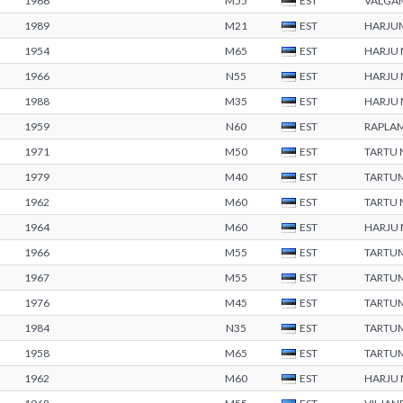
1966
M55
EST
VALGA
1989
M21
EST
HARJU
1954
M65
EST
HARJU
1966
N55
EST
HARJU
1988
M35
EST
HARJU
1959
N60
EST
RAPLA
1971
M50
EST
TARTU
1979
M40
EST
TARTU
1962
M60
EST
TARTU
1964
M60
EST
HARJU
1966
M55
EST
TARTU
1967
M55
EST
TARTU
1976
M45
EST
TARTU
1984
N35
EST
TARTU
1958
M65
EST
TARTU
1962
M60
EST
HARJU