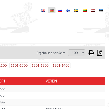
Ergebnisse per Seite:
1100
1101
-
1200
1201
-
1300
1301
-
1400
ORT
VEREIN
MAA
MAA
MAA