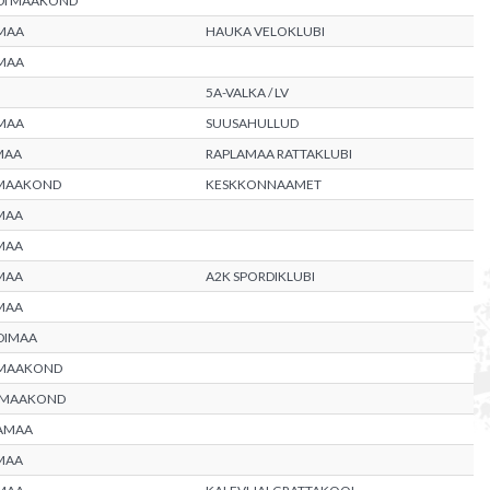
DI MAAKOND
MAA
HAUKA VELOKLUBI
MAA
5A-VALKA / LV
MAA
SUUSAHULLUD
MAA
RAPLAMAA RATTAKLUBI
 MAAKOND
KESKKONNAAMET
MAA
MAA
MAA
A2K SPORDIKLUBI
MAA
DIMAA
 MAAKOND
 MAAKOND
AMAA
MAA