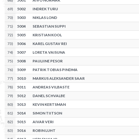
68
)
5001
AIVO NORMAK
69
)
5002
INDREK TURU
70
)
5003
NIKLAS LOND
71
)
5004
SEBASTIAN SUPPI
72
)
5005
KRISTIAN KOOL
73
)
5006
KAREL GUSTAV REI
74
)
5007
LORETA VAISUNA
75
)
5008
PAULIINE PESOR
76
)
5009
PATRIK TOBIAS PINDMA
77
)
5010
MARKUS ALEKSANDER SAAR
78
)
5011
ANDREAS VILBASTE
79
)
5012
DANEL SCHVALBE
80
)
5013
KEVIN KERTSMAN
81
)
5014
SIMON TIITSON
82
)
5015
AIVAR VERI
83
)
5016
ROBIN LUHT