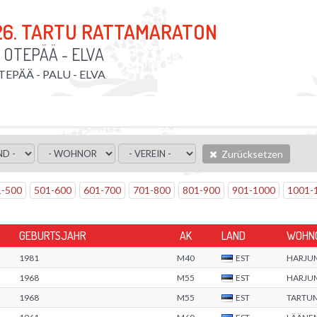
26. TARTU RATTAMARATON
/
OTEPÄÄ - ELVA
TEPÄÄ - PALU - ELVA
Zurücksetzen
1
-
500
501
-
600
601
-
700
701
-
800
801
-
900
901
-
1000
1001
-
GEBURTSJAHR
AK
LAND
WOHN
1981
M40
EST
HARJU
1968
M55
EST
HARJU
1968
M55
EST
TARTU