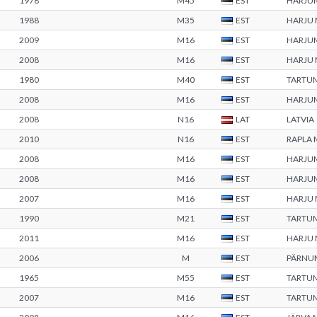
1978
M45
EST
HARJU
1988
M35
EST
HARJU
2009
M16
EST
HARJU
2008
M16
EST
HARJU
1980
M40
EST
TARTU
2008
M16
EST
HARJU
2008
N16
LAT
LATVIA
2010
N16
EST
RAPLA
2008
M16
EST
HARJU
2008
M16
EST
HARJU
2007
M16
EST
HARJU
1990
M21
EST
TARTU
2011
M16
EST
HARJU
2006
M
EST
PÄRNU
1965
M55
EST
TARTU
2007
M16
EST
TARTU