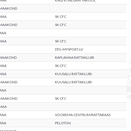
MAA
KALEVI JALGRATTAKOOL
 MAAKOND
MAA
SK CFC
 MAAKOND
SK CFC
MAA
MAA
SK CFC
DTG-MYSPORT.LV
 MAAKOND
RAPLAMAA RATTAKLUBI
MAA
SK CFC
MAA
KUUSALU RATTAKLUBI
 MAAKOND
KUUSALU RATTAKLUBI
MAA
 MAAKOND
SK CFC
MAA
MAA
VOOREMA CENTRUM/RATTABAAS
MAA
PELOTON