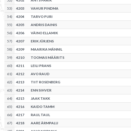
52
)
4202
ANTS PARIK
53
)
4203
VAHUR PINDMA
54
)
4204
TARVO PURI
55
)
4205
ANDRIS DAINIS
56
)
4206
VÄINO ELLAMIK
57
)
4207
ERIK JÜRJENS
58
)
4209
MAARIKA MÄNNIL
59
)
4210
TOOMAS MÄÄRITS
60
)
4211
LEILI PRANS
61
)
4212
AVO RAUD
62
)
4213
TIIT ROSENBERG
63
)
4214
ENN SIHVER
64
)
4215
JAAK TAKK
65
)
4216
KAIDO TAMM
66
)
4217
RAUL TAUL
67
)
4218
AARE ÄRMPALU