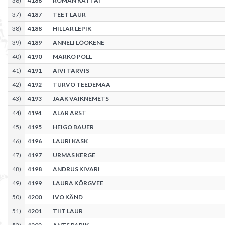
36
)
4186
ROMAN KATTAI
37
)
4187
TEET LAUR
38
)
4188
HILLAR LEPIK
39
)
4189
ANNELI LÕOKENE
40
)
4190
MARKO POLL
41
)
4191
AIVI TARVIS
42
)
4192
TURVO TEEDEMAA
43
)
4193
JAAK VAIKNEMETS
44
)
4194
ALAR ARST
45
)
4195
HEIGO BAUER
46
)
4196
LAURI KASK
47
)
4197
URMAS KERGE
48
)
4198
ANDRUS KIVARI
49
)
4199
LAURA KÕRGVEE
50
)
4200
IVO KÄND
51
)
4201
TIIT LAUR