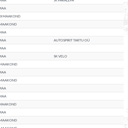
MAA
JK PARALEPA
MAA
DI MAAKOND
 MAAKOND
MAA
MAA
AUTOSPIRIT TARTU OÜ
MAA
MAA
SK VELO
 MAAKOND
MAA
 MAAKOND
MAA
MAA
 MAAKOND
MAA
 MAAKOND