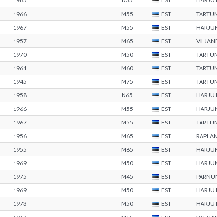
1985
N35
EST
HARJU
1966
M55
EST
TARTU
1967
M55
EST
HARJU
1957
M65
EST
VILJAN
1970
M50
EST
TARTU
1961
M60
EST
TARTU
1945
M75
EST
TARTU
1958
N65
EST
HARJU
1966
M55
EST
HARJU
1967
M55
EST
TARTU
1956
M65
EST
RAPLA
1955
M65
EST
HARJU
1969
M50
EST
HARJU
1975
M45
EST
PÄRNU
1969
M50
EST
HARJU
1973
M50
EST
HARJU