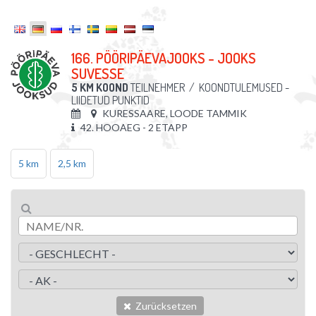
166. PÖÖRIPÄEVAJOOKS - JOOKS
SUVESSE
5 KM KOOND
TEILNEHMER
/
KOONDTULEMUSED -
LIIDETUD PUNKTID
KURESSAARE, LOODE TAMMIK
42. HOOAEG - 2 ETAPP
5 km
2,5 km
Zurücksetzen