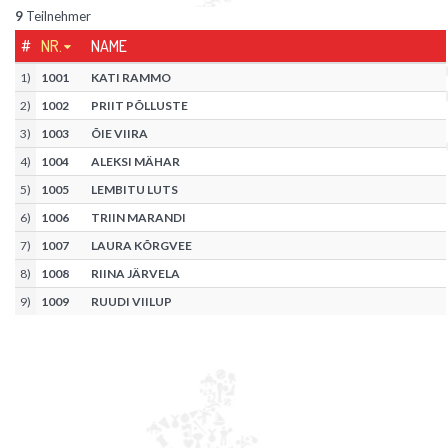
9
Teilnehmer
#
NR.
NAME
1
)
1001
KATI RAMMO
2
)
1002
PRIIT PÕLLUSTE
3
)
1003
ÕIE VIIRA
4
)
1004
ALEKSI MÄHAR
5
)
1005
LEMBITU LUTS
6
)
1006
TRIIN MARANDI
7
)
1007
LAURA KÕRGVEE
8
)
1008
RIINA JÄRVELA
9
)
1009
RUUDI VIILUP