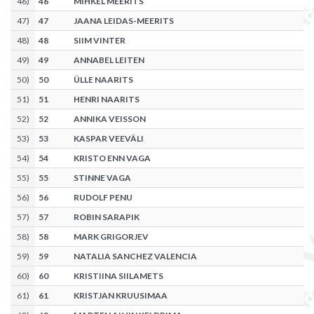
46
)
46
MIHKEL MEERITS
47
)
47
JAANA LEIDAS-MEERITS
48
)
48
SIIM VINTER
49
)
49
ANNABEL LEITEN
50
)
50
ÜLLE NAARITS
51
)
51
HENRI NAARITS
52
)
52
ANNIKA VEISSON
53
)
53
KASPAR VEEVÄLI
54
)
54
KRISTO ENN VAGA
55
)
55
STINNE VAGA
56
)
56
RUDOLF PENU
57
)
57
ROBIN SARAPIK
58
)
58
MARK GRIGORJEV
59
)
59
NATALIA SANCHEZ VALENCIA
60
)
60
KRISTIINA SIILAMETS
61
)
61
KRISTJAN KRUUSIMAA