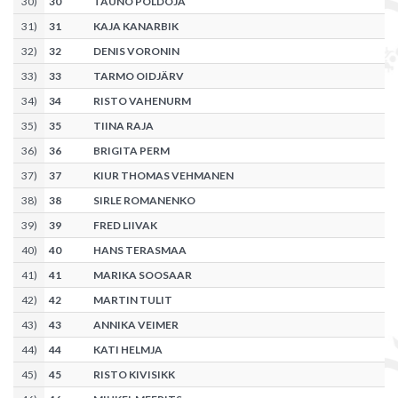
30
)
30
TAUNO PÕLDOJA
31
)
31
KAJA KANARBIK
32
)
32
DENIS VORONIN
33
)
33
TARMO OIDJÄRV
34
)
34
RISTO VAHENURM
35
)
35
TIINA RAJA
36
)
36
BRIGITA PERM
37
)
37
KIUR THOMAS VEHMANEN
38
)
38
SIRLE ROMANENKO
39
)
39
FRED LIIVAK
40
)
40
HANS TERASMAA
41
)
41
MARIKA SOOSAAR
42
)
42
MARTIN TULIT
43
)
43
ANNIKA VEIMER
44
)
44
KATI HELMJA
45
)
45
RISTO KIVISIKK