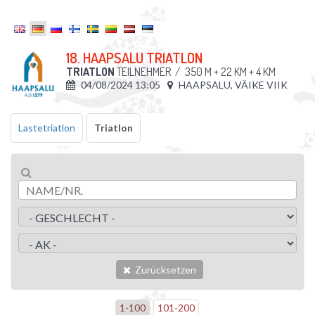
18. HAAPSALU TRIATLON
TRIATLON
TEILNEHMER
/
350 M + 22 KM + 4 KM
04/08/2024 13:05
HAAPSALU, VÄIKE VIIK
Lastetriatlon
Triatlon
Zurücksetzen
1
-
100
101
-
200