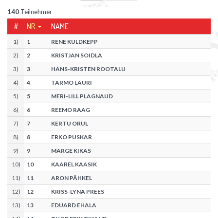
140
Teilnehmer
#
NR.
NAME
1
)
1
RENE KULDKEPP
2
)
2
KRISTJAN SOIDLA
3
)
3
HANS-KRISTEN ROOTALU
4
)
4
TARMO LAURI
5
)
5
MERI-LILL PLAGNAUD
6
)
6
REEMO RAAG
7
)
7
KERTU ORUL
8
)
8
ERKO PUSKAR
9
)
9
MARGE KIKAS
10
)
10
KAAREL KAASIK
11
)
11
ARON PÄHKEL
12
)
12
KRISS-LYNA PREES
13
)
13
EDUARD EHALA