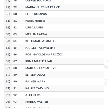
78
)
78
OLIVER SUURORG
79
)
79
MARIA KRISTINA EERME
80
)
80
EERIK KOMPUS
81
)
81
KEIRO NURME
82
)
82
LUISA LAURI
83
)
83
MERLIN AARNA
84
)
84
KETHMAR SALUMETS
85
)
85
HARLES TAMMELEHT
86
)
86
ROBIN-VOLDEMAR RÕŽKO
87
)
87
RIINA MARUŠTŠAK
88
)
88
MARGUS TAMMEKIVI
89
)
89
ELIISE HOLLAS
90
)
90
RAINER MARK
91
)
91
KAIRIT TALVING
92
)
92
ALGER ERS
93
)
93
MARKO VALTER