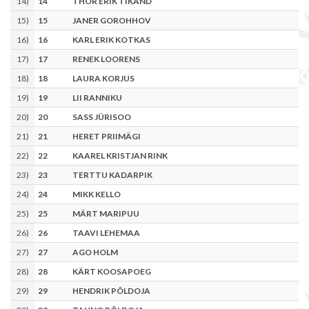
14
)
14
THOR ERIK TIKAND
15
)
15
JANER GOROHHOV
16
)
16
KARL ERIK KOTKAS
17
)
17
RENEK LOORENS
18
)
18
LAURA KORJUS
19
)
19
LII RANNIKU
20
)
20
SASS JÜRISOO
21
)
21
HERET PRIIMÄGI
22
)
22
KAAREL KRISTJAN RINK
23
)
23
TERTTU KADARPIK
24
)
24
MIKK KELLO
25
)
25
MÄRT MARIPUU
26
)
26
TAAVI LEHEMAA
27
)
27
AGO HOLM
28
)
28
KÄRT KOOSAPOEG
29
)
29
HENDRIK PÕLDOJA