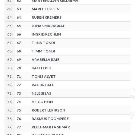
62
)
62
MARTEN ALVIN KELDRIMA
63
)
63
MARI HELSTEIN
64
)
64
RUBEN KREMERS
65
)
65
JONAS MARKGRAF
66
)
66
INGRID RECHLIN
67
)
67
TIINA TONDI
68
)
68
TIMM TONDI
69
)
69
ARABELLA RAIE
70
)
70
KATI LEPIK
71
)
71
TÕNIS ALVET
72
)
72
VAHUR PALU
73
)
73
NELE SISAS
74
)
74
HEIGO HEIN
75
)
75
ROBERT LEPIKSON
76
)
76
RASMUS TOOMPERE
77
)
77
REELI-MARTA SIIMAR