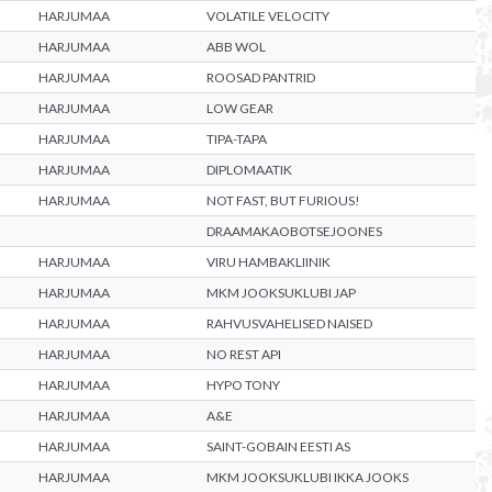
HARJUMAA
VOLATILE VELOCITY
HARJUMAA
ABB WOL
HARJUMAA
ROOSAD PANTRID
HARJUMAA
LOW GEAR
HARJUMAA
TIPA-TAPA
HARJUMAA
DIPLOMAATIK
HARJUMAA
NOT FAST, BUT FURIOUS!
DRAAMAKAOBOTSEJOONES
HARJUMAA
VIRU HAMBAKLIINIK
HARJUMAA
MKM JOOKSUKLUBI JAP
HARJUMAA
RAHVUSVAHELISED NAISED
HARJUMAA
NO REST API
HARJUMAA
HYPO TONY
HARJUMAA
A&E
HARJUMAA
SAINT-GOBAIN EESTI AS
HARJUMAA
MKM JOOKSUKLUBI IKKA JOOKS