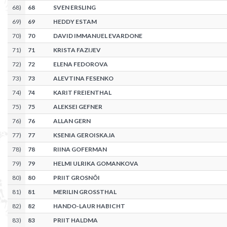
68
)
68
SVEN ERSLING
69
)
69
HEDDY ESTAM
70
)
70
DAVID IMMANUEL EVARDONE
71
)
71
KRISTA FAZIJEV
72
)
72
ELENA FEDOROVA
73
)
73
ALEVTINA FESENKO
74
)
74
KARIT FREIENTHAL
75
)
75
ALEKSEI GEFNER
76
)
76
ALLAN GERN
77
)
77
KSENIA GEROISKAJA
78
)
78
RIINA GOFERMAN
79
)
79
HELMI ULRIKA GOMANKOVA
80
)
80
PRIIT GROSNÕI
81
)
81
MERILIN GROSSTHAL
82
)
82
HANDO-LAUR HABICHT
83
)
83
PRIIT HALDMA