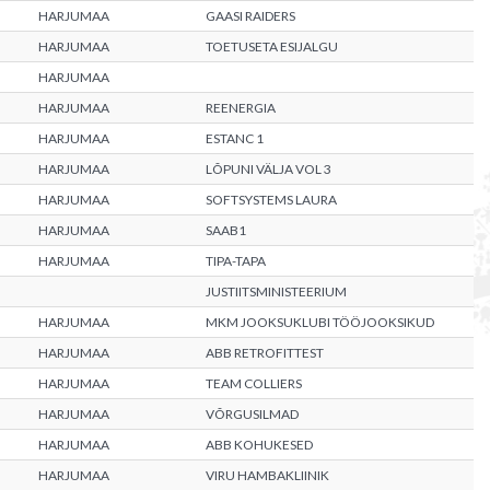
HARJUMAA
GAASI RAIDERS
HARJUMAA
TOETUSETA ESIJALGU
HARJUMAA
HARJUMAA
REENERGIA
HARJUMAA
ESTANC 1
HARJUMAA
LÕPUNI VÄLJA VOL 3
HARJUMAA
SOFTSYSTEMS LAURA
HARJUMAA
SAAB1
HARJUMAA
TIPA-TAPA
JUSTIITSMINISTEERIUM
HARJUMAA
MKM JOOKSUKLUBI TÖÖJOOKSIKUD
HARJUMAA
ABB RETROFITTEST
HARJUMAA
TEAM COLLIERS
HARJUMAA
VÕRGUSILMAD
HARJUMAA
ABB KOHUKESED
HARJUMAA
VIRU HAMBAKLIINIK