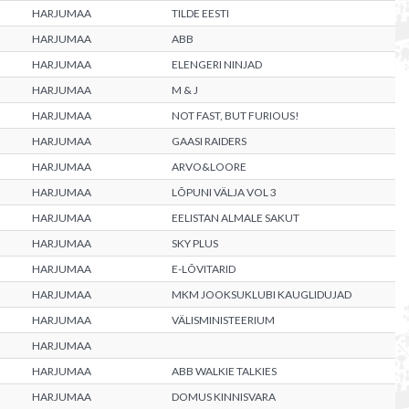
HARJUMAA
TILDE EESTI
HARJUMAA
ABB
HARJUMAA
ELENGERI NINJAD
HARJUMAA
M & J
HARJUMAA
NOT FAST, BUT FURIOUS!
HARJUMAA
GAASI RAIDERS
HARJUMAA
ARVO&LOORE
HARJUMAA
LÕPUNI VÄLJA VOL 3
HARJUMAA
EELISTAN ALMALE SAKUT
HARJUMAA
SKY PLUS
HARJUMAA
E-LÕVITARID
HARJUMAA
MKM JOOKSUKLUBI KAUGLIDUJAD
HARJUMAA
VÄLISMINISTEERIUM
HARJUMAA
HARJUMAA
ABB WALKIE TALKIES
HARJUMAA
DOMUS KINNISVARA