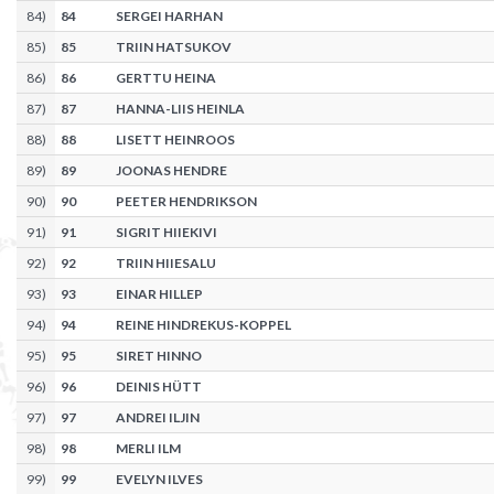
84
)
84
SERGEI HARHAN
85
)
85
TRIIN HATSUKOV
86
)
86
GERTTU HEINA
87
)
87
HANNA-LIIS HEINLA
88
)
88
LISETT HEINROOS
89
)
89
JOONAS HENDRE
90
)
90
PEETER HENDRIKSON
91
)
91
SIGRIT HIIEKIVI
92
)
92
TRIIN HIIESALU
93
)
93
EINAR HILLEP
94
)
94
REINE HINDREKUS-KOPPEL
95
)
95
SIRET HINNO
96
)
96
DEINIS HÜTT
97
)
97
ANDREI ILJIN
98
)
98
MERLI ILM
99
)
99
EVELYN ILVES