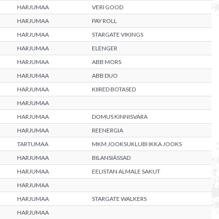
HARJUMAA
VERI GOOD
HARJUMAA
PAY ROLL
HARJUMAA
STARGATE VIKINGS
HARJUMAA
ELENGER
HARJUMAA
ABB MORS
HARJUMAA
ABB DUO
HARJUMAA
KIIRED BOTASED
HARJUMAA
HARJUMAA
DOMUS KINNISVARA
HARJUMAA
REENERGIA
TARTUMAA
MKM JOOKSUKLUBI IKKA JOOKS
HARJUMAA
BILANSIÄSSAD
HARJUMAA
EELISTAN ALMALE SAKUT
HARJUMAA
HARJUMAA
STARGATE WALKERS
HARJUMAA