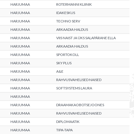
HARJUMAA
ROTERMANNI KLIINIK
HARJUMAA
IDAKESKUS
HARJUMAA
TECHNO SERV
HARJUMAA
ARKAADIA HALDUS
HARJUMAA
VIIS NAIST JA ÜKS SALAPÄRANE ELLA
HARJUMAA
ARKAADIA HALDUS
HARJUMAA
SPORTOKOLL
HARJUMAA
SKY PLUS
HARJUMAA
A&E
HARJUMAA
RAHVUSVAHELISED NAISED
HARJUMAA
SOFTSYSTEMS LAURA
HARJUMAA
HARJUMAA
DRAAMAKAOBOTSEJOONES
HARJUMAA
RAHVUSVAHELISED NAISED
HARJUMAA
DIPLOMAATIK
HARJUMAA
TIPA-TAPA