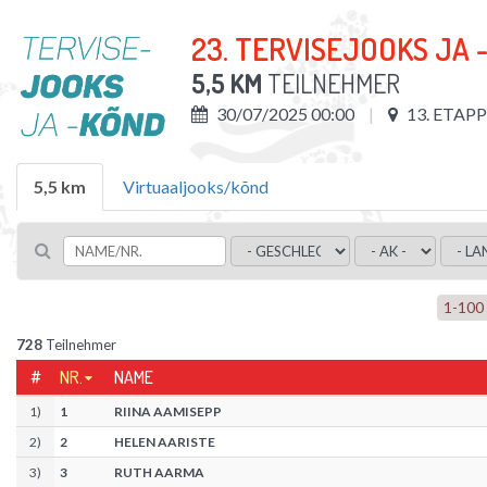
23. TERVISEJOOKS JA 
5,5 KM
TEILNEHMER
30/07/2025 00:00
13. ETAP
5,5 km
Virtuaaljooks/kõnd
1
-
100
728
Teilnehmer
#
NR.
NAME
1
)
1
RIINA AAMISEPP
2
)
2
HELEN AARISTE
3
)
3
RUTH AARMA