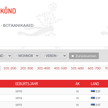
-KÕND
P - BOTAANIKAAED
Zurücksetzen
101
-
200
201
-
300
301
-
400
401
-
500
501
-
600
601
-
700
7
GEBURTSJAHR
AK
LAND
1970
N
EST
1976
N
EST
1973
N
EST