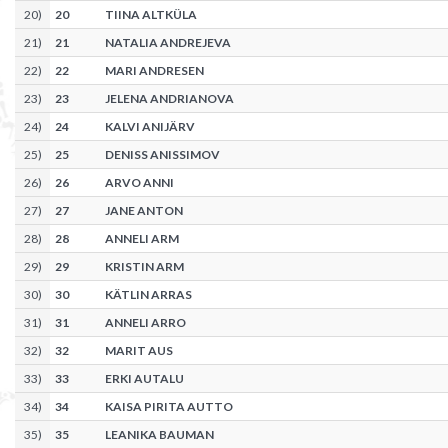
20
)
20
TIINA ALTKÜLA
21
)
21
NATALIA ANDREJEVA
22
)
22
MARI ANDRESEN
23
)
23
JELENA ANDRIANOVA
24
)
24
KALVI ANIJÄRV
25
)
25
DENISS ANISSIMOV
26
)
26
ARVO ANNI
27
)
27
JANE ANTON
28
)
28
ANNELI ARM
29
)
29
KRISTIN ARM
30
)
30
KÄTLIN ARRAS
31
)
31
ANNELI ARRO
32
)
32
MARIT AUS
33
)
33
ERKI AUTALU
34
)
34
KAISA PIRITA AUTTO
35
)
35
LEANIKA BAUMAN