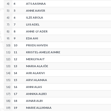
4
)
4
ATS AASMAA
5
)
5
ANNE AAVER
6
)
6
ILZE ABOLA
7
)
7
LIIS ADEL
8
)
8
ANNE-LY ADER
9
)
9
EDA AHI
10
)
10
PRIIDU AHVEN
11
)
11
KRISTEL-AMELIE AIMRE
12
)
12
MERILYN AIT
13
)
13
MARIA ALAJÕE
14
)
14
AIRI ALAKIVI
15
)
15
ARVI ALAMAA
16
)
16
ANNI ALAS
17
)
17
ANNIKA ALBEI
18
)
18
AINAR ALBI
19
)
19
MARIE ALLIKMAA