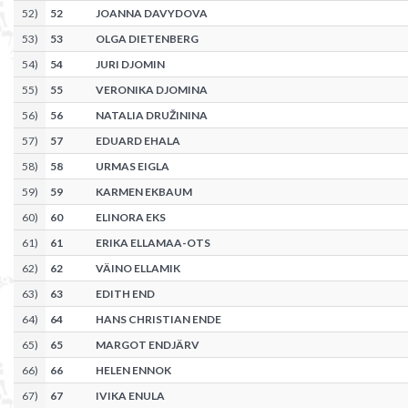
52
)
52
JOANNA DAVYDOVA
53
)
53
OLGA DIETENBERG
54
)
54
JURI DJOMIN
55
)
55
VERONIKA DJOMINA
56
)
56
NATALIA DRUŽININA
57
)
57
EDUARD EHALA
58
)
58
URMAS EIGLA
59
)
59
KARMEN EKBAUM
60
)
60
ELINORA EKS
61
)
61
ERIKA ELLAMAA-OTS
62
)
62
VÄINO ELLAMIK
63
)
63
EDITH END
64
)
64
HANS CHRISTIAN ENDE
65
)
65
MARGOT ENDJÄRV
66
)
66
HELEN ENNOK
67
)
67
IVIKA ENULA