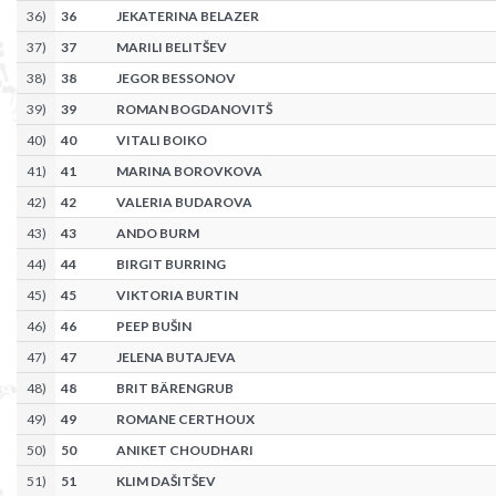
36
)
36
JEKATERINA BELAZER
37
)
37
MARILI BELITŠEV
38
)
38
JEGOR BESSONOV
39
)
39
ROMAN BOGDANOVITŠ
40
)
40
VITALI BOIKO
41
)
41
MARINA BOROVKOVA
42
)
42
VALERIA BUDAROVA
43
)
43
ANDO BURM
44
)
44
BIRGIT BURRING
45
)
45
VIKTORIA BURTIN
46
)
46
PEEP BUŠIN
47
)
47
JELENA BUTAJEVA
48
)
48
BRIT BÄRENGRUB
49
)
49
ROMANE CERTHOUX
50
)
50
ANIKET CHOUDHARI
51
)
51
KLIM DAŠITŠEV