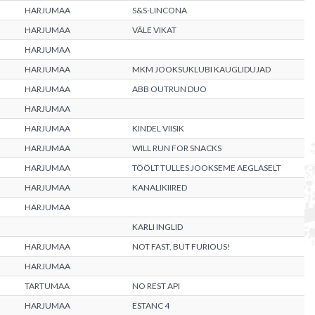
HARJUMAA
S&S-LINCONA
HARJUMAA
VÄLE VIKAT
HARJUMAA
HARJUMAA
MKM JOOKSUKLUBI KAUGLIDUJAD
HARJUMAA
ABB OUTRUN DUO
HARJUMAA
HARJUMAA
KINDEL VIISIK
HARJUMAA
WILL RUN FOR SNACKS
HARJUMAA
TÖÖLT TULLES JOOKSEME AEGLASELT
HARJUMAA
KANALIKIIRED
HARJUMAA
KARLI INGLID
HARJUMAA
NOT FAST, BUT FURIOUS!
HARJUMAA
TARTUMAA
NO REST API
HARJUMAA
ESTANC 4