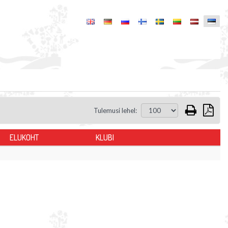
Tulemusi lehel:
ELUKOHT
KLUBI