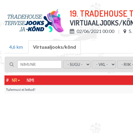
19. TRADEHOUSE 
VIRTUAALJOOKS/KÕ
02/06/2021 00:00
5
4,6 km
Virtuaaljooks/kõnd
#
NR
NIMI
Tulemusi ei leitud!