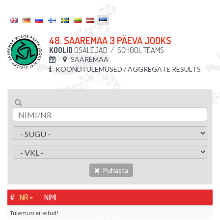
48. SAAREMAA 3 PÄEVA JOOKS
KOOLID
OSALEJAD
/
SCHOOL TEAMS
SAAREMAA
KOONDTULEMUSED / AGGREGATE RESULTS
Puhasta
#
NR
NIMI
Tulemusi ei leitud!