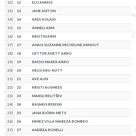
12
)
12
ELO ANNUS
13
)
13
JANE ANTON
14
)
14
ARDI AOLAID
15
)
15
ANNELI ARM
16
)
16
KRISTIN ARM
17
)
17
ANAIS SUZANNE MICHELINE ARNOUT
18
)
18
GETTER ANETT ARRO
19
)
19
RAIDO MAREK ARRO
20
)
20
HELIS ARU-KÜTT
21
)
21
AVE AUN
22
)
22
KRISTI AUSMEES
23
)
23
MARILI BELITŠEV
24
)
24
RASMUS BERENS
25
)
25
JANA BJÖRN-METS
26
)
26
MINEZ VILLA MABEZA BOMBEO
27
)
27
ANDREA BONELLI