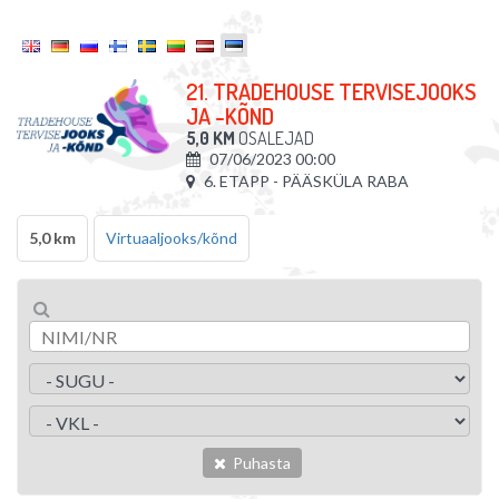
21. TRADEHOUSE TERVISEJOOKS
JA -KÕND
5,0 KM
OSALEJAD
07/06/2023 00:00
6. ETAPP - PÄÄSKÜLA RABA
5,0 km
Virtuaaljooks/kõnd
Puhasta