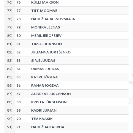
76
)
76
KÜLLI JAAKSON
77
)
77
TIIT JAGOMÄE
78
)
78
NADEŽDA JASNOVSKAJA
79
)
79
MONIKA JEENAS
80
)
80
MERIL JEROFEJEV
81
)
81
TIMO JUHANSON
82
)
82
JULIANNA JURTŠENKO
83
)
83
SIRJE JUUDAS
84
)
84
URMAS JUUDAS
85
)
85
KATRE JÕGEVA
86
)
86
RANAR JÕGEVA
87
)
87
ANDREAS JÜRGENSON
88
)
88
KRISTA JÜRGENSON
89
)
89
KADRI JÜRJAN
90
)
90
TEA KAASIK
91
)
91
NADEŽDA KABRDA