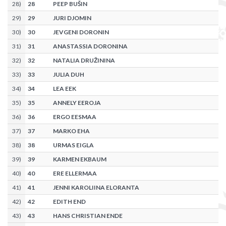
28
)
28
PEEP BUŠIN
29
)
29
JURI DJOMIN
30
)
30
JEVGENI DORONIN
31
)
31
ANASTASSIA DORONINA
32
)
32
NATALIA DRUŽININA
33
)
33
JULIA DUH
34
)
34
LEA EEK
35
)
35
ANNELY EEROJA
36
)
36
ERGO EESMAA
37
)
37
MARKO EHA
38
)
38
URMAS EIGLA
39
)
39
KARMEN EKBAUM
40
)
40
ERE ELLERMAA
41
)
41
JENNI KAROLIINA ELORANTA
42
)
42
EDITH END
43
)
43
HANS CHRISTIAN ENDE