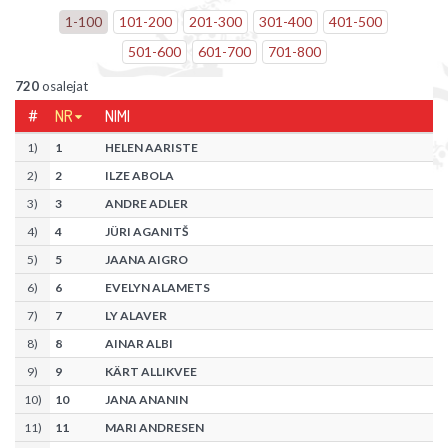
1
-
100
101
-
200
201
-
300
301
-
400
401
-
500
501
-
600
601
-
700
701
-
800
720
osalejat
#
NR
NIMI
1
)
1
HELEN AARISTE
2
)
2
ILZE ABOLA
3
)
3
ANDRE ADLER
4
)
4
JÜRI AGANITŠ
5
)
5
JAANA AIGRO
6
)
6
EVELYN ALAMETS
7
)
7
LY ALAVER
8
)
8
AINAR ALBI
9
)
9
KÄRT ALLIKVEE
10
)
10
JANA ANANIN
11
)
11
MARI ANDRESEN