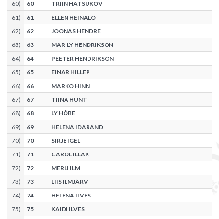
60
)
60
TRIIN HATSUKOV
61
)
61
ELLEN HEINALO
62
)
62
JOONAS HENDRE
63
)
63
MARILY HENDRIKSON
64
)
64
PEETER HENDRIKSON
65
)
65
EINAR HILLEP
66
)
66
MARKO HINN
67
)
67
TIINA HUNT
68
)
68
LY HÕBE
69
)
69
HELENA IDARAND
70
)
70
SIRJE IGEL
71
)
71
CAROL ILLAK
72
)
72
MERLI ILM
73
)
73
LIIS ILMJÄRV
74
)
74
HELENA ILVES
75
)
75
KAIDI ILVES