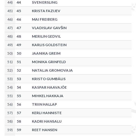
44
)
44
SVEN ERSLING
45
)
45
KRISTA FAZIJEV
46
)
46
MAI FREIBERG
47
)
47
VLADISLAV GAVŠIN
48
)
48
MERILIN GEDVIL
49
)
49
KARLIS GOLDSTEIN
50
)
50
JAANIKA GREIM
51
)
51
MONIKA GRINFELD
52
)
52
NATALJA GROMOVAJA
53
)
53
KRISTO GUMBÄLIS
54
)
54
KASPAR HAAVAJÕE
55
)
55
MIHKEL HAKKAJA
56
)
56
TRIIN HALLAP
57
)
57
KERLI HANNISTE
58
)
58
KADRI HANSALU
59
)
59
REET HANSEN