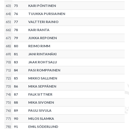
63
)
75
KARI PÖNTINEN
64
)
76
TUUKKA PURSIAINEN
65
)
77
VALTTERI RAINIO
66
)
78
KARI RANTA
67
)
79
JUKKA REPONEN
68
)
80
REIMO RIMM
69
)
81
JANI RINTAMÄKI
70
)
83
JAAK ROHTSALU
71
)
84
PASI ROMPPAINEN
72
)
85
MIKKO SALLINEN
73
)
86
MIKA SEPPÄNEN
74
)
87
FALK SITTNER
75
)
88
MIKA SIVONEN
76
)
89
PAULI SIVULA
77
)
90
MILOS SLAMKA
78
)
91
EMIL SÖDERLUND