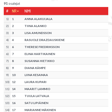
91
osalejat
#
NR
NIMI
1
)
1
ANNA ALAKUIJALA
2
)
2
TIINA ALANKO
3
)
3
LISA AMUNDSSON
4
)
4
RASUOLE DRAZDAUSKIENE
5
)
6
THERESE FREDRIKSSON
6
)
7
ELINA HARTIKAINEN
7
)
8
SUSANNA HIETIKKO
8
)
9
DIANA KÄMPE
9
)
10
LIINA KESAMAA
10
)
12
LAURA KUPARI
11
)
14
MAARIT LAMMIO
12
)
15
TUULA LATVALA
13
)
16
SATU LIPIÄINEN
14
)
17
MARIANNE MÄKINEN