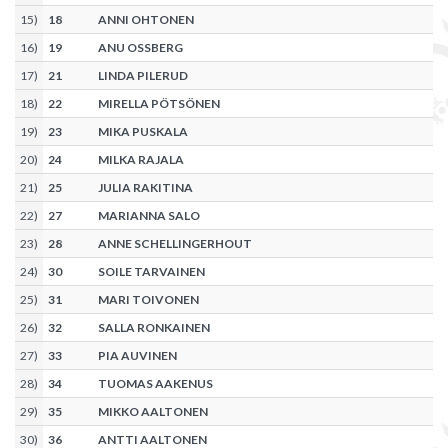
15
)
18
ANNI OHTONEN
16
)
19
ANU OSSBERG
17
)
21
LINDA PILERUD
18
)
22
MIRELLA PÖTSÖNEN
19
)
23
MIKA PUSKALA
20
)
24
MILKA RAJALA
21
)
25
JULIA RAKITINA
22
)
27
MARIANNA SALO
23
)
28
ANNE SCHELLINGERHOUT
24
)
30
SOILE TARVAINEN
25
)
31
MARI TOIVONEN
26
)
32
SALLA RONKAINEN
27
)
33
PIA AUVINEN
28
)
34
TUOMAS AAKENUS
29
)
35
MIKKO AALTONEN
30
)
36
ANTTI AALTONEN