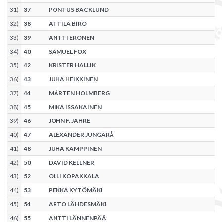
31
)
37
PONTUS BACKLUND
32
)
38
ATTILA BIRO
33
)
39
ANTTI ERONEN
34
)
40
SAMUEL FOX
35
)
42
KRISTER HALLIK
36
)
43
JUHA HEIKKINEN
37
)
44
MÅRTEN HOLMBERG
38
)
45
MIKA ISSAKAINEN
39
)
46
JOHN F. JAHRE
40
)
47
ALEXANDER JUNGARÅ
41
)
48
JUHA KAMPPINEN
42
)
50
DAVID KELLNER
43
)
52
OLLI KOPAKKALA
44
)
53
PEKKA KYTÖMÄKI
45
)
54
ARTO LÄHDESMÄKI
46
)
55
ANTTI LÄNNENPÄÄ