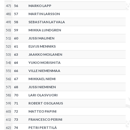
47
)
56
MARKO LAPP
48
)
57
MARTIN LARSSON
49
)
58
SEBASTIAN LATVALA
50
)
59
MIIKKA LUNDGREN
51
)
60
JUSSI MALINEN
52
)
61
ELVIJS MENNIKS
53
)
63
JAAKKO MOILANEN
54
)
64
YUKIO MORISHITA
55
)
66
VILLE NIEMENMAA
56
)
67
MIIKKAEL NIEMI
57
)
68
JUSSI NIEMINEN
58
)
70
LARI OLASVUORI
59
)
71
ROBERT OSOLANUS
60
)
72
MATTEO PAPINI
61
)
73
FRANCESCO PERINI
62
)
74
PETRI PERTTILÄ