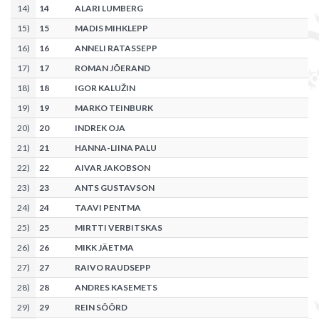
14
)
14
ALARI LUMBERG
15
)
15
MADIS MIHKLEPP
16
)
16
ANNELI RATASSEPP
17
)
17
ROMAN JÕERAND
18
)
18
IGOR KALUŽIN
19
)
19
MARKO TEINBURK
20
)
20
INDREK OJA
21
)
21
HANNA-LIINA PALU
22
)
22
AIVAR JAKOBSON
23
)
23
ANTS GUSTAVSON
24
)
24
TAAVI PENTMA
25
)
25
MIRTTI VERBITSKAS
26
)
26
MIKK JÄETMA
27
)
27
RAIVO RAUDSEPP
28
)
28
ANDRES KASEMETS
29
)
29
REIN SÕÕRD