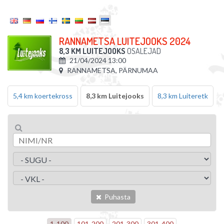
RANNAMETSA LUITEJOOKS 2024
8,3 KM LUITEJOOKS
OSALEJAD
21/04/2024 13:00
RANNAMETSA, PÄRNUMAA
5,4 km koertekross
8,3 km Luitejooks
8,3 km Luiteretk
Puhasta
1
-
100
101
-
200
201
-
300
301
-
400