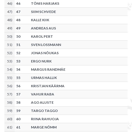
46
)
46
TÕNIS HARJAKS
47
)
47
SIIM SCHVEDE
48
)
48
KALLE KIIK
49
)
49
ANDREAS AUS
50
)
50
KAROL PERT
51
)
51
SVEN LOSSMANN
52
)
52
JONAS NÕUKAS
53
)
53
ERGO NURK
54
)
54
MARGUS RANDMÄE
55
)
55
URMAS HALLIK
56
)
56
KRISTJAN KÄÄRMA
57
)
57
VAHUR RABA
58
)
58
AGO ALUSTE
59
)
59
TARGO TAGGO
60
)
60
RIINA RAHUOJA
61
)
61
MARGE NÕMM