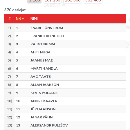
370
osalejat
#
NR
NIMI
1
)
1
ENARI TÕNSTRÖM
2
)
2
FRANKO REINHOLD
3
)
3
RAIDO KRIMM
4
)
4
AHTI NUGA
5
)
5
JAANUS MÄE
6
)
6
MARTIN ANDLA
7
)
7
AVO TAATS
8
)
8
ALLAN JAAKSON
9
)
9
KEVIN POLJANS
10
)
10
ANDRE KAAVER
11
)
11
JÜRI JAANSON
12
)
12
JANAR PÄHN
13
)
13
ALEKSANDR KULEŠOV