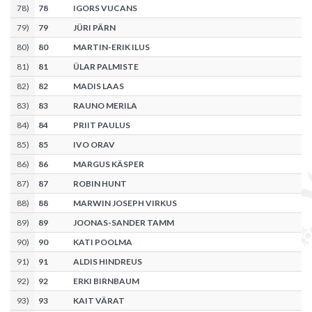
78
)
78
IGORS VUCANS
79
)
79
JÜRI PÄRN
80
)
80
MARTIN-ERIK ILUS
81
)
81
ÜLAR PALMISTE
82
)
82
MADIS LAAS
83
)
83
RAUNO MERILA
84
)
84
PRIIT PAULUS
85
)
85
IVO ORAV
86
)
86
MARGUS KÄSPER
87
)
87
ROBIN HUNT
88
)
88
MARWIN JOSEPH VIRKUS
89
)
89
JOONAS-SANDER TAMM
90
)
90
KATI POOLMA
91
)
91
ALDIS HINDREUS
92
)
92
ERKI BIRNBAUM
93
)
93
KAIT VÄRAT