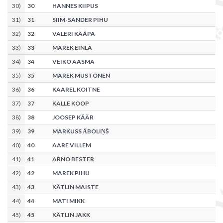
30
)
30
HANNES KIIPUS
31
)
31
SIIM-SANDER PIHU
32
)
32
VALERI KÄÄPA
33
)
33
MAREK EINLA
34
)
34
VEIKO AASMA
35
)
35
MAREK MUSTONEN
36
)
36
KAAREL KOITNE
37
)
37
KALLE KOOP
38
)
38
JOOSEP KÄÄR
39
)
39
MARKUSS ĀBOLIŅŠ
40
)
40
AARE VILLEM
41
)
41
ARNO BESTER
42
)
42
MAREK PIHU
43
)
43
KÄTLIN MAISTE
44
)
44
MATI MIKK
45
)
45
KÄTLIN JAKK