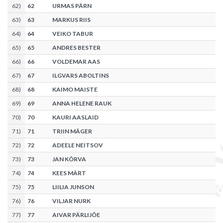
62
)
62
URMAS PÄRN
63
)
63
MARKUS RIIS
64
)
64
VEIKO TABUR
65
)
65
ANDRES BESTER
66
)
66
VOLDEMAR AAS
67
)
67
ILGVARS ABOLTINS
68
)
68
KAIMO MAISTE
69
)
69
ANNA HELENE RAUK
70
)
70
KAURI AASLAID
71
)
71
TRIIN MÄGER
72
)
72
ADEELE NEITSOV
73
)
73
JAN KÕRVA
74
)
74
KEES MÄRT
75
)
75
LIILIA JUNSON
76
)
76
VILJAR NURK
77
)
77
AIVAR PÄRLIJÕE