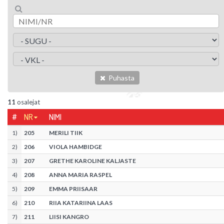
Puhasta
11
osalejat
#
NR
NIMI
1
)
205
MERILI TIIK
2
)
206
VIOLA HAMBIDGE
3
)
207
GRETHE KAROLINE KALJASTE
4
)
208
ANNA MARIA RASPEL
5
)
209
EMMA PRIISAAR
6
)
210
RIIA KATARIINA LAAS
7
)
211
LIISI KANGRO