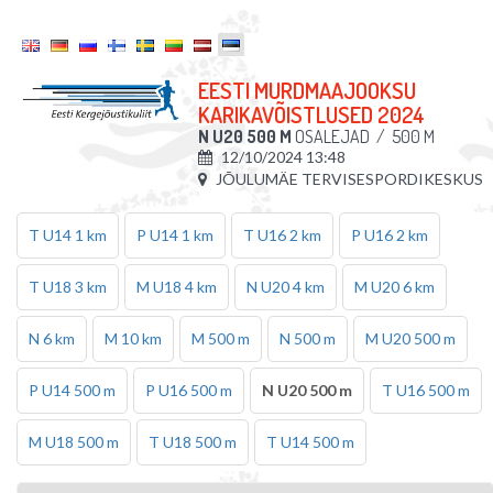
EESTI MURDMAAJOOKSU
KARIKAVÕISTLUSED 2024
N U20 500 M
OSALEJAD
/
500 M
12/10/2024 13:48
JÕULUMÄE TERVISESPORDIKESKUS
T U14 1 km
P U14 1 km
T U16 2 km
P U16 2 km
T U18 3 km
M U18 4 km
N U20 4 km
M U20 6 km
N 6 km
M 10 km
M 500 m
N 500 m
M U20 500 m
P U14 500 m
P U16 500 m
N U20 500 m
T U16 500 m
M U18 500 m
T U18 500 m
T U14 500 m