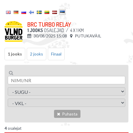
BRC TURBO RELAY
1 JOOKS
OSALEJAD
/
4 X 1 KM
30/08/2025 15:08
PUTUKAVÄIL
1 jooks
2 jooks
Finaal
Puhasta
4
osalejat