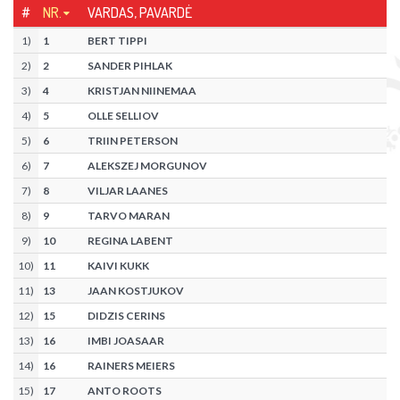
#
NR.
VARDAS, PAVARDĖ
1
)
1
BERT TIPPI
2
)
2
SANDER PIHLAK
3
)
4
KRISTJAN NIINEMAA
4
)
5
OLLE SELLIOV
5
)
6
TRIIN PETERSON
6
)
7
ALEKSZEJ MORGUNOV
7
)
8
VILJAR LAANES
8
)
9
TARVO MARAN
9
)
10
REGINA LABENT
10
)
11
KAIVI KUKK
11
)
13
JAAN KOSTJUKOV
12
)
15
DIDZIS CERINS
13
)
16
IMBI JOASAAR
14
)
16
RAINERS MEIERS
15
)
17
ANTO ROOTS