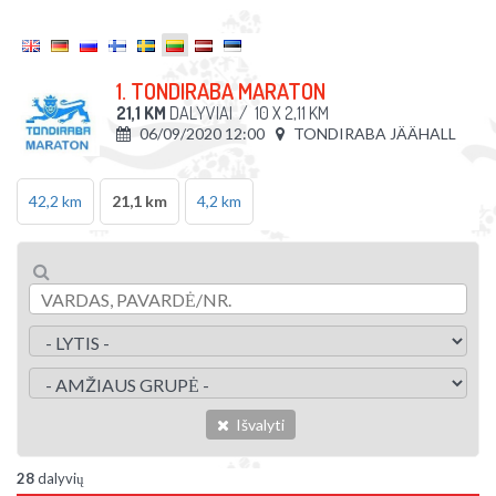
1. TONDIRABA MARATON
21,1 KM
DALYVIAI
/
10 X 2,11 KM
06/09/2020 12:00
TONDIRABA JÄÄHALL
42,2 km
21,1 km
4,2 km
Išvalyti
28
dalyvių