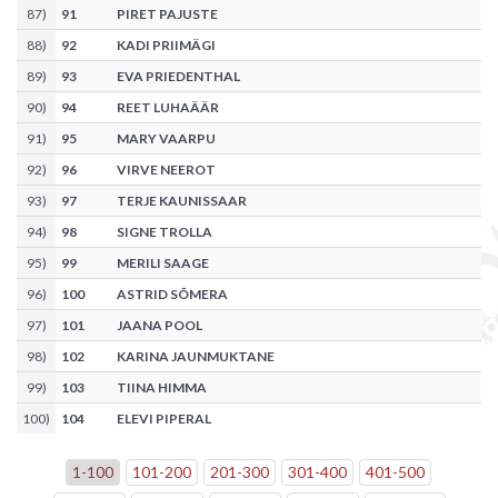
87
)
91
PIRET PAJUSTE
88
)
92
KADI PRIIMÄGI
89
)
93
EVA PRIEDENTHAL
90
)
94
REET LUHAÄÄR
91
)
95
MARY VAARPU
92
)
96
VIRVE NEEROT
93
)
97
TERJE KAUNISSAAR
94
)
98
SIGNE TROLLA
95
)
99
MERILI SAAGE
96
)
100
ASTRID SÕMERA
97
)
101
JAANA POOL
98
)
102
KARINA JAUNMUKTANE
99
)
103
TIINA HIMMA
100
)
104
ELEVI PIPERAL
1
-
100
101
-
200
201
-
300
301
-
400
401
-
500