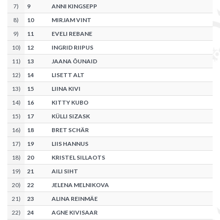
7
)
9
ANNI KINGSEPP
8
)
10
MIRJAM VINT
9
)
11
EVELI REBANE
10
)
12
INGRID RIIPUS
11
)
13
JAANA ÕUNAID
12
)
14
LISETT ALT
13
)
15
LIINA KIVI
14
)
16
KITTY KUBO
15
)
17
KÜLLI SIZASK
16
)
18
BRET SCHÄR
17
)
19
LIIS HANNUS
18
)
20
KRISTEL SILLAOTS
19
)
21
AILI SIHT
20
)
22
JELENA MELNIKOVA
21
)
23
ALINA REINMÄE
22
)
24
AGNE KIVISAAR