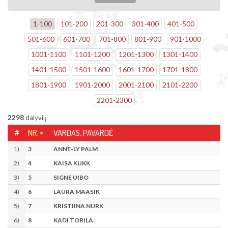
1
-
100
101
-
200
201
-
300
301
-
400
401
-
500
501
-
600
601
-
700
701
-
800
801
-
900
901
-
1000
1001
-
1100
1101
-
1200
1201
-
1300
1301
-
1400
1401
-
1500
1501
-
1600
1601
-
1700
1701
-
1800
1801
-
1900
1901
-
2000
2001
-
2100
2101
-
2200
2201
-
2300
2298
dalyvių
#
NR.
VARDAS, PAVARDĖ
1
)
3
ANNE-LY PALM
2
)
4
KAISA KUKK
3
)
5
SIGNE UIBO
4
)
6
LAURA MAASIK
5
)
7
KRISTIINA NURK
6
)
8
KADI TORILA