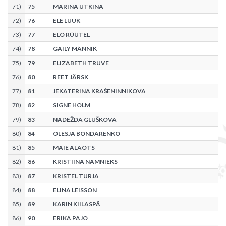
71
)
75
MARINA UTKINA
72
)
76
ELE LUUK
73
)
77
ELO RÜÜTEL
74
)
78
GAILY MÄNNIK
75
)
79
ELIZABETH TRUVE
76
)
80
REET JÄRSK
77
)
81
JEKATERINA KRAŠENINNIKOVA
78
)
82
SIGNE HOLM
79
)
83
NADEŽDA GLUŠKOVA
80
)
84
OLESJA BONDARENKO
81
)
85
MAIE ALAOTS
82
)
86
KRISTIINA NAMNIEKS
83
)
87
KRISTEL TURJA
84
)
88
ELINA LEISSON
85
)
89
KARIN KIILASPÄ
86
)
90
ERIKA PAJO