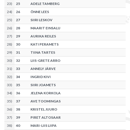
23
)
25
ADELE TAMBERG
24
)
26
ÕNNE LEES
25
)
27
SIIRI LESKOV
26
)
28
MAARIT EINSALU
27
)
29
AURIKA REILES
28
)
30
KATI PERAMETS
29
)
31
TIINA TARTES
30
)
32
LIIS-GRETE ARRO
31
)
33
ANNELY JÄRVE
32
)
34
INGRID KIVI
33
)
35
SIIRI JOAMETS
34
)
36
JELENA KORKOLA
35
)
37
AVE TOOMINGAS
36
)
38
KRISTEL JUURO
37
)
39
PIRET ALTOSAAR
38
)
40
MARI-LIIS LIIPA