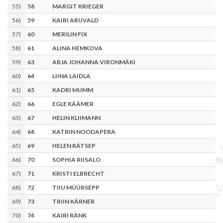
55
)
58
MARGIT KRIEGER
56
)
59
KAIRI ARUVALD
57
)
60
MERILIN FIX
58
)
61
ALINA HEMKOVA
59
)
63
ARJA JOHANNA VIRONMÄKI
60
)
64
LIINA LAIDLA
61
)
65
KADRI MUMM
62
)
66
EGLE KÄÄMER
63
)
67
HELIN KLIIMANN
64
)
68
KATRIN NOODAPERA
65
)
69
HELEN RÄTSEP
66
)
70
SOPHIA RIISALO
67
)
71
KRISTI ELBRECHT
68
)
72
TIIU MÜÜRSEPP
69
)
73
TRIIN KÄRNER
70
)
74
KAIRI RÄNK