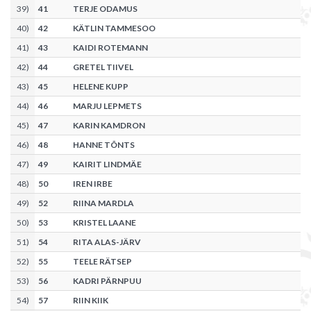
39
)
41
TERJE ODAMUS
40
)
42
KÄTLIN TAMMESOO
41
)
43
KAIDI ROTEMANN
42
)
44
GRETEL TIIVEL
43
)
45
HELENE KUPP
44
)
46
MARJU LEPMETS
45
)
47
KARIN KAMDRON
46
)
48
HANNE TÕNTS
47
)
49
KAIRIT LINDMÄE
48
)
50
IREN IRBE
49
)
52
RIINA MARDLA
50
)
53
KRISTEL LAANE
51
)
54
RITA ALAS-JÄRV
52
)
55
TEELE RÄTSEP
53
)
56
KADRI PÄRNPUU
54
)
57
RIIN KIIK