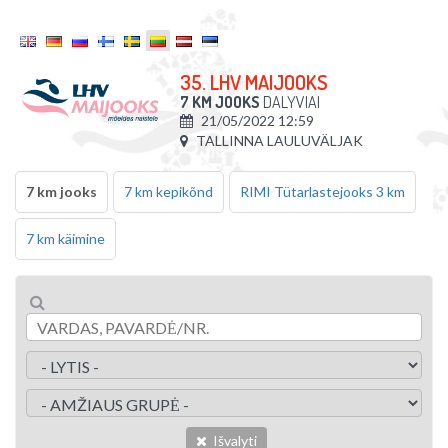
35. LHV MAIJOOKS
7 KM JOOKS
DALYVIAI
21/05/2022 12:59
TALLINNA LAULUVÄLJAK
7 km jooks
7 km kepikõnd
RIMI Tütarlastejooks 3 km
7 km käimine
Išvalyti