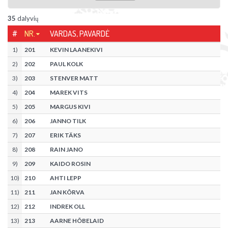
35
dalyvių
#
NR.
VARDAS, PAVARDĖ
1
)
201
KEVIN LAANEKIVI
2
)
202
PAUL KOLK
3
)
203
STENVER MATT
4
)
204
MAREK VITS
5
)
205
MARGUS KIVI
6
)
206
JANNO TILK
7
)
207
ERIK TÄKS
8
)
208
RAIN JANO
9
)
209
KAIDO ROSIN
10
)
210
AHTI LEPP
11
)
211
JAN KÕRVA
12
)
212
INDREK OLL
13
)
213
AARNE HÕBELAID