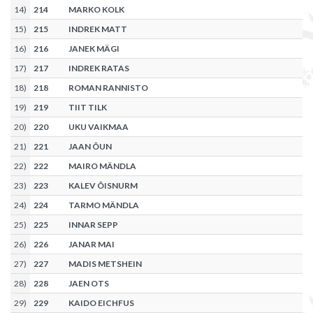
14
)
214
MARKO KOLK
15
)
215
INDREK MATT
16
)
216
JANEK MÄGI
17
)
217
INDREK RATAS
18
)
218
ROMAN RANNISTO
19
)
219
TIIT TILK
20
)
220
UKU VAIKMAA
21
)
221
JAAN ÕUN
22
)
222
MAIRO MÄNDLA
23
)
223
KALEV ÕISNURM
24
)
224
TARMO MÄNDLA
25
)
225
INNAR SEPP
26
)
226
JANAR MAI
27
)
227
MADIS METSHEIN
28
)
228
JAEN OTS
29
)
229
KAIDO EICHFUS