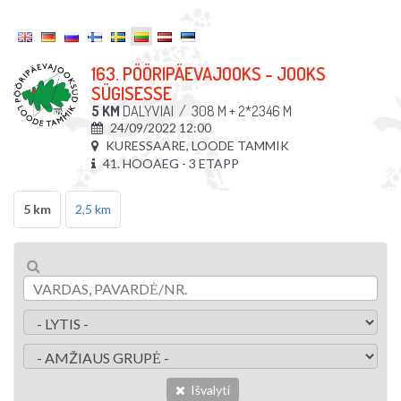
163. PÖÖRIPÄEVAJOOKS - JOOKS
SÜGISESSE
5 KM
DALYVIAI
/
308 M + 2*2346 M
24/09/2022 12:00
KURESSAARE, LOODE TAMMIK
41. HOOAEG - 3 ETAPP
5 km
2,5 km
Išvalyti