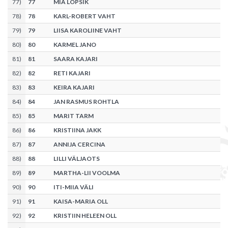
77
)
77
MIA LOPSIK
78
)
78
KARL-ROBERT VAHT
79
)
79
LIISA KAROLIINE VAHT
80
)
80
KARMEL JANO
81
)
81
SAARA KAJARI
82
)
82
RETI KAJARI
83
)
83
KEIRA KAJARI
84
)
84
JAN RASMUS ROHTLA
85
)
85
MARIT TARM
86
)
86
KRISTIINA JAKK
87
)
87
ANNIJA CERCINA
88
)
88
LILLI VÄLJAOTS
89
)
89
MARTHA-LII VOOLMA
90
)
90
ITI-MIIA VÄLI
91
)
91
KAISA-MARIA OLL
92
)
92
KRISTIIN HELEEN OLL