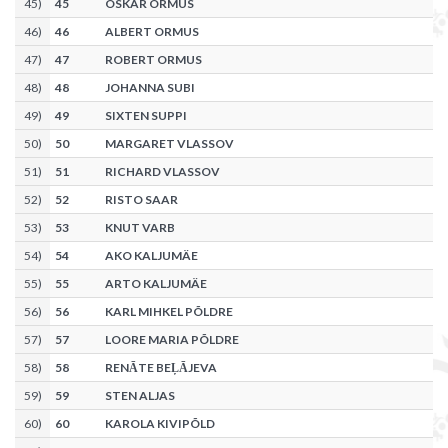
45
)
45
OSKAR ORMUS
46
)
46
ALBERT ORMUS
47
)
47
ROBERT ORMUS
48
)
48
JOHANNA SUBI
49
)
49
SIXTEN SUPPI
50
)
50
MARGARET VLASSOV
51
)
51
RICHARD VLASSOV
52
)
52
RISTO SAAR
53
)
53
KNUT VARB
54
)
54
AKO KALJUMÄE
55
)
55
ARTO KALJUMÄE
56
)
56
KARL MIHKEL PÕLDRE
57
)
57
LOORE MARIA PÕLDRE
58
)
58
RENĀTE BEĻĀJEVA
59
)
59
STEN ALJAS
60
)
60
KAROLA KIVIPÕLD