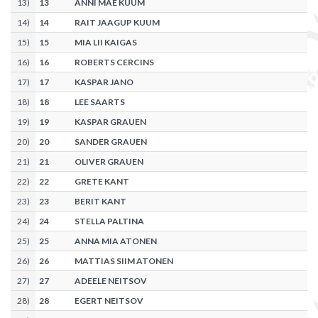
13
)
13
ANNI MAE KUUM
14
)
14
RAIT JAAGUP KUUM
15
)
15
MIA LII KAIGAS
16
)
16
ROBERTS CERCINS
17
)
17
KASPAR JANO
18
)
18
LEE SAARTS
19
)
19
KASPAR GRAUEN
20
)
20
SANDER GRAUEN
21
)
21
OLIVER GRAUEN
22
)
22
GRETE KANT
23
)
23
BERIT KANT
24
)
24
STELLA PALTINA
25
)
25
ANNA MIA ATONEN
26
)
26
MATTIAS SIIM ATONEN
27
)
27
ADEELE NEITSOV
28
)
28
EGERT NEITSOV