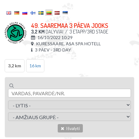
49. SAAREMAA 3 PÄEVA JOOKS
3,2 KM
DALYVIAI
/
3 ETAPP/3RD STAGE
16/10/2022 10:29
KURESSAARE, ASA SPA HOTELL
3 PÄEV - 3RD DAY
3,2 km
16 km
Išvalyti