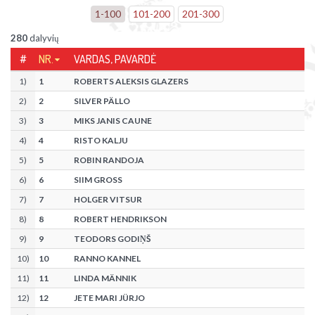
1
-
100
101
-
200
201
-
300
280
dalyvių
#
NR.
VARDAS, PAVARDĖ
1
)
1
ROBERTS ALEKSIS GLAZERS
2
)
2
SILVER PÄLLO
3
)
3
MIKS JANIS CAUNE
4
)
4
RISTO KALJU
5
)
5
ROBIN RANDOJA
6
)
6
SIIM GROSS
7
)
7
HOLGER VITSUR
8
)
8
ROBERT HENDRIKSON
9
)
9
TEODORS GODIŅŠ
10
)
10
RANNO KANNEL
11
)
11
LINDA MÄNNIK
12
)
12
JETE MARI JÜRJO