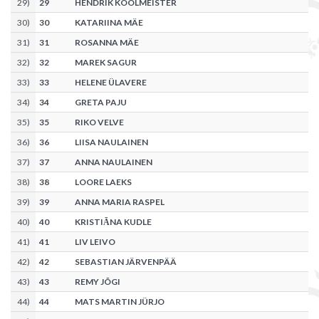
29
)
29
HENDRIK KOOLMEISTER
30
)
30
KATARIINA MÄE
31
)
31
ROSANNA MÄE
32
)
32
MAREK SAGUR
33
)
33
HELENE ÜLAVERE
34
)
34
GRETA PAJU
35
)
35
RIKO VELVE
36
)
36
LIISA NAULAINEN
37
)
37
ANNA NAULAINEN
38
)
38
LOORE LAEKS
39
)
39
ANNA MARIA RASPEL
40
)
40
KRISTIĀNA KUDLE
41
)
41
LIV LEIVO
42
)
42
SEBASTIAN JÄRVENPÄÄ
43
)
43
REMY JÕGI
44
)
44
MATS MARTIN JÜRJO