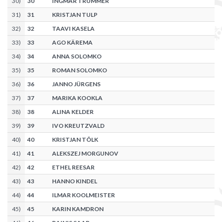
30
)
30
INGMAR TRUMMER
31
)
31
KRISTJAN TULP
32
)
32
TAAVI KASELA
33
)
33
AGO KÄREMA
34
)
34
ANNA SOLOMKO
35
)
35
ROMAN SOLOMKO
36
)
36
JANNO JÜRGENS
37
)
37
MARIKA KOOKLA
38
)
38
ALINA KELDER
39
)
39
IVO KREUTZVALD
40
)
40
KRISTJAN TÕLK
41
)
41
ALEKSZEJ MORGUNOV
42
)
42
ETHEL REESAR
43
)
43
HANNO KINDEL
44
)
44
ILMAR KOOLMEISTER
45
)
45
KARIN KAMDRON