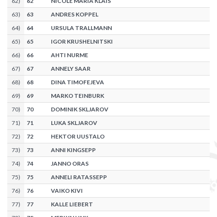
62
)
62
NICOLE MARIA KLAIS
63
)
63
ANDRES KOPPEL
64
)
64
URSULA TRALLMANN
65
)
65
IGOR KRUSHELNITSKI
66
)
66
AHTI NURME
67
)
67
ANNELY SAAR
68
)
68
DINA TIMOFEJEVA
69
)
69
MARKO TEINBURK
70
)
70
DOMINIK SKLJAROV
71
)
71
LUKA SKLJAROV
72
)
72
HEKTOR UUSTALO
73
)
73
ANNI KINGSEPP
74
)
74
JANNO ORAS
75
)
75
ANNELI RATASSEPP
76
)
76
VAIKO KIVI
77
)
77
KALLE LIEBERT