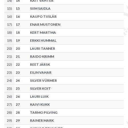
14
)
14
KAIT VAHTER
15
)
15
SIIM SAIDLA
16
)
16
KAUPO TIISLÄR
17
)
17
ENAR MUSTONEN
18
)
18
KERT MARTMA
19
)
19
ERKKI HUMMAL
20
)
20
LAURI TANNER
21
)
21
RAIDO KRIMM
22
)
22
REET JÄRSK
23
)
23
EILIN VAHAR
24
)
24
SILVER VÜRMER
25
)
25
SILVER KOIT
26
)
26
LAURI LUIK
27
)
27
KAIVI KUKK
28
)
28
TARMO PILVING
29
)
29
RAINER MARK