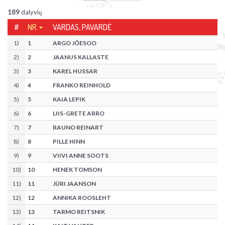
189
dalyvių
#
NR.
VARDAS, PAVARDĖ
1
)
1
ARGO JÕESOO
2
)
2
JAANUS KALLASTE
3
)
3
KAREL HUSSAR
4
)
4
FRANKO REINHOLD
5
)
5
KAIA LEPIK
6
)
6
LIIS-GRETE ARRO
7
)
7
RAUNO REINART
8
)
8
PILLE HINN
9
)
9
VIIVI ANNE SOOTS
10
)
10
HENEK TOMSON
11
)
11
JÜRI JAANSON
12
)
12
ANNIKA ROOSLEHT
13
)
13
TARMO REITSNIK