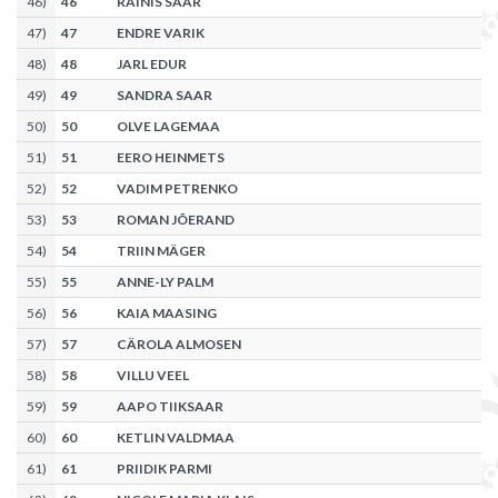
46
)
46
RAINIS SAAR
47
)
47
ENDRE VARIK
48
)
48
JARL EDUR
49
)
49
SANDRA SAAR
50
)
50
OLVE LAGEMAA
51
)
51
EERO HEINMETS
52
)
52
VADIM PETRENKO
53
)
53
ROMAN JÕERAND
54
)
54
TRIIN MÄGER
55
)
55
ANNE-LY PALM
56
)
56
KAIA MAASING
57
)
57
CÄROLA ALMOSEN
58
)
58
VILLU VEEL
59
)
59
AAPO TIIKSAAR
60
)
60
KETLIN VALDMAA
61
)
61
PRIIDIK PARMI