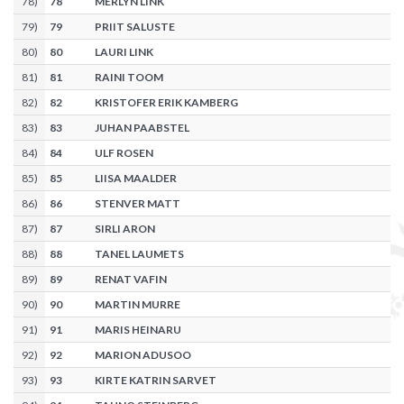
78
)
78
MERLYN LINK
79
)
79
PRIIT SALUSTE
80
)
80
LAURI LINK
81
)
81
RAINI TOOM
82
)
82
KRISTOFER ERIK KAMBERG
83
)
83
JUHAN PAABSTEL
84
)
84
ULF ROSEN
85
)
85
LIISA MAALDER
86
)
86
STENVER MATT
87
)
87
SIRLI ARON
88
)
88
TANEL LAUMETS
89
)
89
RENAT VAFIN
90
)
90
MARTIN MURRE
91
)
91
MARIS HEINARU
92
)
92
MARION ADUSOO
93
)
93
KIRTE KATRIN SARVET