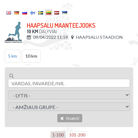
HAAPSALU MAANTEEJOOKS
10 KM
DALYVIAI
09/04/2022 11:59
HAAPSALU STAADION
5 km
10 km
Išvalyti
1
-
100
101
-
200