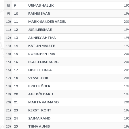
8
)
9
URMAS HALLIK
19
9
)
10
RAINIS SAAR
19
10
)
11
MARK-SANDER ARDEL
20
11
)
12
JÜRI LEESMÄE
19
12
)
13
ANNELY AHTMA
19
13
)
14
KÄTLIN MAISTE
19
14
)
15
ROBIN PENTMA
20
15
)
16
EGLE-ELIISE KURG
20
16
)
17
LIISBET EINLA
20
17
)
18
VESSE LEOK
20
18
)
19
PRIIT PÕDER
19
19
)
20
AGE PÕLDARU
19
20
)
21
MARTA VAIMAND
20
21
)
23
KERSTI KONT
19
22
)
24
SAIMA RAND
19
23
)
25
TIINA AUNIS
19