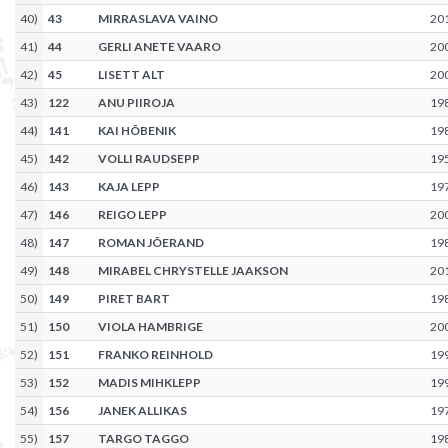
40
)
43
MIRRASLAVA VAINO
20
41
)
44
GERLI ANETE VAARO
20
42
)
45
LISETT ALT
20
43
)
122
ANU PIIROJA
19
44
)
141
KAI HÕBENIK
19
45
)
142
VOLLI RAUDSEPP
19
46
)
143
KAJA LEPP
19
47
)
146
REIGO LEPP
20
48
)
147
ROMAN JÕERAND
19
49
)
148
MIRABEL CHRYSTELLE JAAKSON
20
50
)
149
PIRET BART
19
51
)
150
VIOLA HAMBRIGE
20
52
)
151
FRANKO REINHOLD
19
53
)
152
MADIS MIHKLEPP
19
54
)
156
JANEK ALLIKAS
19
55
)
157
TARGO TAGGO
19