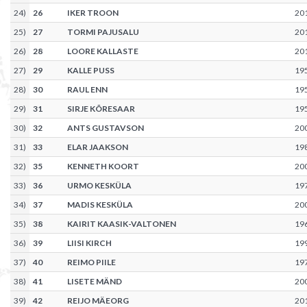
24
)
26
IKER TROON
20
25
)
27
TORMI PAJUSALU
20
26
)
28
LOORE KALLASTE
20
27
)
29
KALLE PUSS
19
28
)
30
RAUL ENN
19
29
)
31
SIRJE KÕRESAAR
19
30
)
32
ANTS GUSTAVSON
20
31
)
33
ELAR JAAKSON
19
32
)
35
KENNETH KOORT
20
33
)
36
URMO KESKÜLA
19
34
)
37
MADIS KESKÜLA
20
35
)
38
KAIRIT KAASIK-VALTONEN
19
36
)
39
LIISI KIRCH
19
37
)
40
REIMO PIILE
19
38
)
41
LISETE MÄND
20
39
)
42
REIJO MÄEORG
20