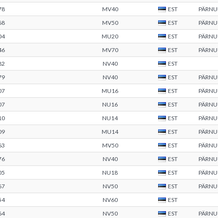
78
MV40
EST
PÄRN
68
MV50
EST
PÄRNU
04
MU20
EST
PÄRNU
46
MV70
EST
PÄRNU
82
NV40
EST
79
NV40
EST
PÄRN
07
MU16
EST
PÄRNU
07
NU16
EST
PÄRNU
10
NU14
EST
PÄRNU
09
MU14
EST
PÄRNU
63
MV50
EST
PÄRNU
76
NV40
EST
PÄRNU
05
NU18
EST
PÄRNU
67
NV50
EST
PÄRNU
54
NV60
EST
64
NV50
EST
PÄRNU