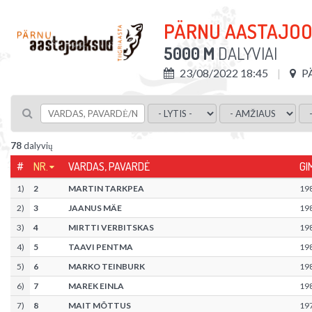
PÄRNU AASTAJO
5000 M
DALYVIAI
23/08/2022 18:45
P
78
dalyvių
#
NR.
VARDAS, PAVARDĖ
GI
1
)
2
MARTIN TARKPEA
19
2
)
3
JAANUS MÄE
19
3
)
4
MIRTTI VERBITSKAS
19
4
)
5
TAAVI PENTMA
19
5
)
6
MARKO TEINBURK
19
6
)
7
MAREK EINLA
19
7
)
8
MAIT MÕTTUS
19