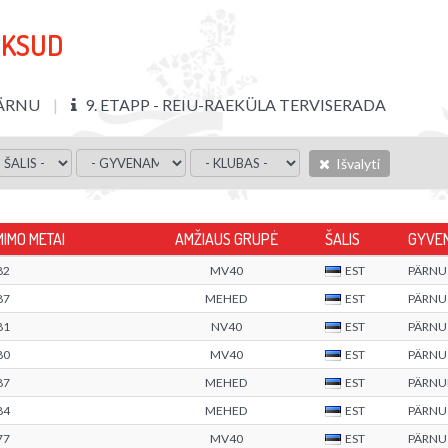
OKSUD
ÄRNU
9. ETAPP - REIU-RAEKÜLA TERVISERADA
Išvalyti
MIMO METAI
AMŽIAUS GRUPĖ
ŠALIS
GYVEN
82
MV40
EST
PÄRNU
87
MEHED
EST
PÄRNU
81
NV40
EST
PÄRNU
80
MV40
EST
PÄRNU
87
MEHED
EST
PÄRN
84
MEHED
EST
PÄRNU
77
MV40
EST
PÄRNU