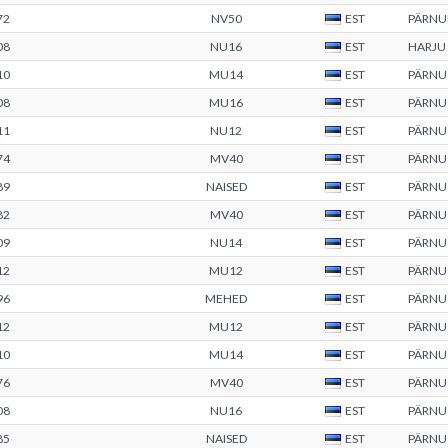
72
NV50
EST
PÄRN
08
NU16
EST
HARJU
10
MU14
EST
PÄRNU
08
MU16
EST
PÄRNU
11
NU12
EST
PÄRNU
74
MV40
EST
PÄRNU
89
NAISED
EST
PÄRNU
82
MV40
EST
PÄRNU
09
NU14
EST
PÄRNU
12
MU12
EST
PÄRNU
96
MEHED
EST
PÄRNU
12
MU12
EST
PÄRNU
10
MU14
EST
PÄRNU
76
MV40
EST
PÄRNU
08
NU16
EST
PÄRNU
85
NAISED
EST
PÄRNU