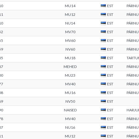
10
MU14
EST
PÄRNU
11
MU12
EST
PÄRNU
10
NU14
EST
PÄRNU
52
MV70
EST
PÄRNU
55
MV60
EST
PÄRNU
59
NV60
EST
PÄRNU
05
MU18
EST
TARTU
87
MEHED
EST
PÄRNU
00
MU23
EST
PÄRNU
77
MV40
EST
PÄRN
08
MU16
EST
PÄRNU
69
NV50
EST
90
NAISED
EST
HARJ
78
MV40
EST
PÄRNU
07
NU16
EST
PÄRNU
11
MU12
EST
PÄRNU