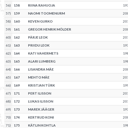
56
)
158
RIINA RAHUOJA
19
57
)
159
NAOMI TOOMENURM
20
58
)
160
KEVEN GURKO
20
59
)
161
GREGOR HENRIK MÖLDER
20
60
)
162
PÄRJE LEOK
20
61
)
163
PRIIDU LEOK
19
62
)
164
KATI VAHERMETS
19
63
)
165
ALARI LUMBERG
19
64
)
166
LISANDRA MÄE
20
65
)
167
MEHTO MÄE
20
66
)
169
KRISTJAN TÜRK
19
67
)
171
PERT ILISSON
20
68
)
172
LUKAS ILISSON
20
69
)
173
MAREK JÄÄGER
19
70
)
174
KERTRUD KONI
20
71
)
175
KÄTLIN KOHTLA
19