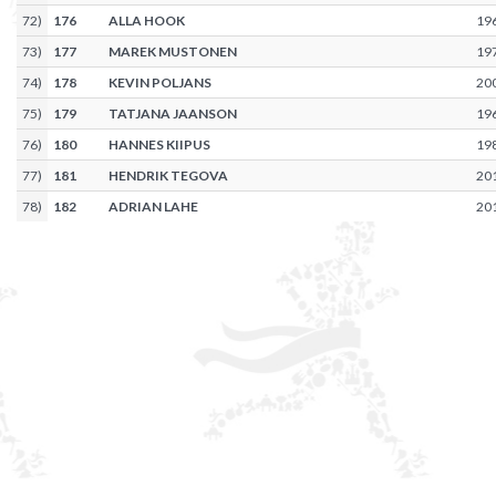
72
)
176
ALLA HOOK
19
73
)
177
MAREK MUSTONEN
19
74
)
178
KEVIN POLJANS
20
75
)
179
TATJANA JAANSON
19
76
)
180
HANNES KIIPUS
19
77
)
181
HENDRIK TEGOVA
20
78
)
182
ADRIAN LAHE
20