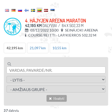
4. HÄJYJEN AREENA MARATON
42,195 KM
DALYVIAI
/
84 X 502,33 M
03/12/2022 10:00
SEINÄJOKI AREENA
COURSE/REITTI - LAP/KIERROS 502,32 M
42,195 km
21,097 km
10,55 km
Išvalyti
37
dalyvių