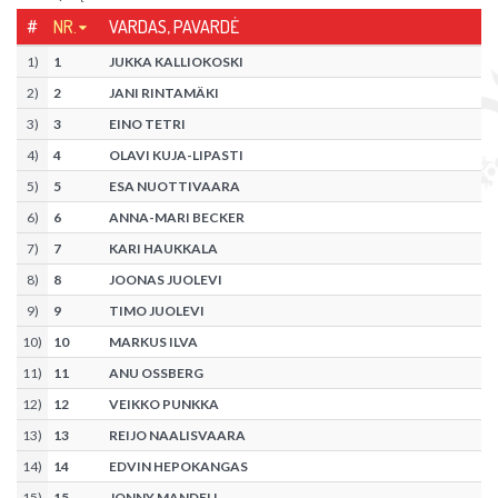
#
NR.
VARDAS, PAVARDĖ
1
)
1
JUKKA KALLIOKOSKI
2
)
2
JANI RINTAMÄKI
3
)
3
EINO TETRI
4
)
4
OLAVI KUJA-LIPASTI
5
)
5
ESA NUOTTIVAARA
6
)
6
ANNA-MARI BECKER
7
)
7
KARI HAUKKALA
8
)
8
JOONAS JUOLEVI
9
)
9
TIMO JUOLEVI
10
)
10
MARKUS ILVA
11
)
11
ANU OSSBERG
12
)
12
VEIKKO PUNKKA
13
)
13
REIJO NAALISVAARA
14
)
14
EDVIN HEPOKANGAS
15
)
15
JONNY MANDELL