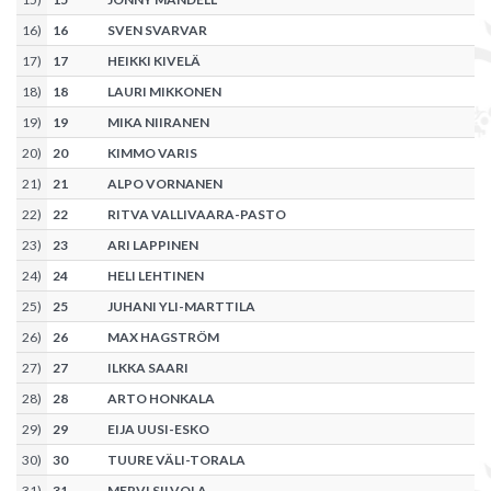
16
)
16
SVEN SVARVAR
17
)
17
HEIKKI KIVELÄ
18
)
18
LAURI MIKKONEN
19
)
19
MIKA NIIRANEN
20
)
20
KIMMO VARIS
21
)
21
ALPO VORNANEN
22
)
22
RITVA VALLIVAARA-PASTO
23
)
23
ARI LAPPINEN
24
)
24
HELI LEHTINEN
25
)
25
JUHANI YLI-MARTTILA
26
)
26
MAX HAGSTRÖM
27
)
27
ILKKA SAARI
28
)
28
ARTO HONKALA
29
)
29
EIJA UUSI-ESKO
30
)
30
TUURE VÄLI-TORALA
31
)
31
MERVI SILVOLA