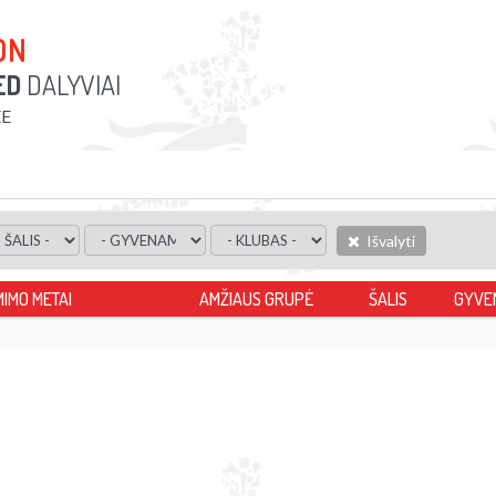
ON
ED
DALYVIAI
EE
Išvalyti
MIMO METAI
AMŽIAUS GRUPĖ
ŠALIS
GYVE