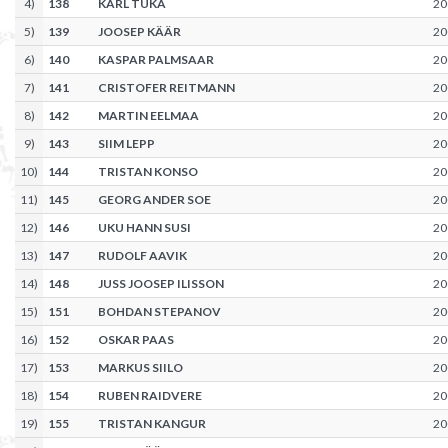
4
)
138
KARL TUKA
20
5
)
139
JOOSEP KÄÄR
20
6
)
140
KASPAR PALMSAAR
20
7
)
141
CRISTOFER REITMANN
20
8
)
142
MARTIN EELMAA
20
9
)
143
SIIM LEPP
20
10
)
144
TRISTAN KONSO
20
11
)
145
GEORG ANDER SOE
20
12
)
146
UKU HANN SUSI
20
13
)
147
RUDOLF AAVIK
20
14
)
148
JUSS JOOSEP ILISSON
20
15
)
151
BOHDAN STEPANOV
20
16
)
152
OSKAR PAAS
20
17
)
153
MARKUS SIILO
20
18
)
154
RUBEN RAIDVERE
20
19
)
155
TRISTAN KANGUR
20