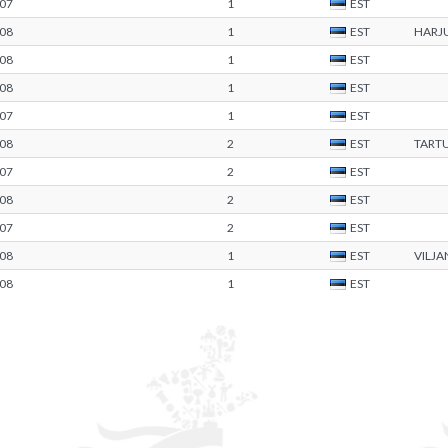
07
1
EST
08
1
EST
HARJ
08
1
EST
08
1
EST
07
1
EST
08
2
EST
TART
07
2
EST
08
2
EST
07
2
EST
08
1
EST
VILJ
08
1
EST