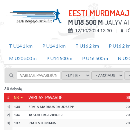
EESTI MURDMAAJ
M U18 500 M
DALYVIA
12/10/2024 13:30
J
T U14 1 km
P U14 1 km
T U16 2 km
P U16 2 k
M U20 500 m
P U14 500 m
P U16 500 m
N U20
30
dalyvių
#
NR.
VARDAS, PAVARDĖ
GI
1
)
135
ERVIN MARKUS RAUDSEPP
20
2
)
136
JAKOB ERGEZINGER
20
3
)
137
PAUL VILLMANN
20