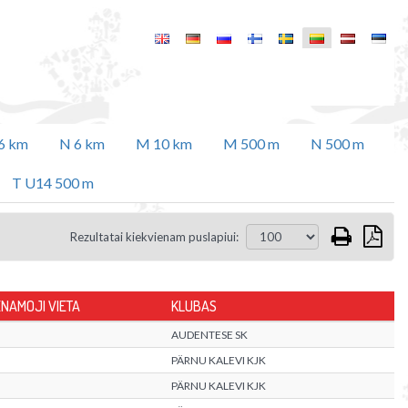
6 km
N 6 km
M 10 km
M 500 m
N 500 m
T U14 500 m
Rezultatai kiekvienam puslapiui:
NAMOJI VIETA
KLUBAS
AUDENTESE SK
PÄRNU KALEVI KJK
PÄRNU KALEVI KJK