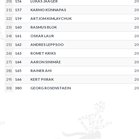
20
)
156
LUKAS JÄÄGER
20
21
)
157
KARMO KÜNNAPAS
20
22
)
159
ARTJOM KIMLAYCHUK
20
23
)
160
RASMUS BLOK
20
24
)
161
OSKAR LAUR
20
25
)
162
ANDRES LEPPSOO
20
26
)
163
ROMET KRIKS
20
27
)
164
AARON SINIMÄE
20
28
)
165
RAINER AHI
20
29
)
166
KERT PIIRAK
20
30
)
380
GEORG ROSENSTAEIN
20