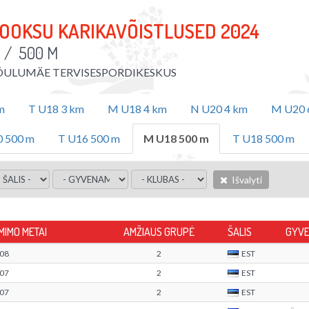
OOKSU KARIKAVÕISTLUSED 2024
I
/
500 M
ÕULUMÄE TERVISESPORDIKESKUS
m
T U18 3 km
M U18 4 km
N U20 4 km
M U20 
 500 m
T U16 500 m
M U18 500 m
T U18 500 m
Išvalyti
MIMO METAI
AMŽIAUS GRUPĖ
ŠALIS
GYVE
08
2
EST
07
2
EST
07
2
EST