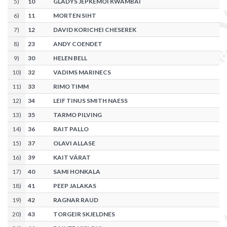
5
)
10
GLADYS JEPKEMOI KWAMBAI
6
)
11
MORTEN SIHT
7
)
12
DAVID KORICHEI CHESEREK
8
)
23
ANDY COENDET
9
)
30
HELEN BELL
10
)
32
VADIMS MARINECS
11
)
33
RIMO TIMM
12
)
34
LEIF TINUS SMITH NAESS
13
)
35
TARMO PILVING
14
)
36
RAIT PALLO
15
)
37
OLAVI ALLASE
16
)
39
KAIT VÄRAT
17
)
40
SAMI HONKALA
18
)
41
PEEP JALAKAS
19
)
42
RAGNAR RAUD
20
)
43
TORGEIR SKJELDNES