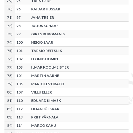
69
)
95
TRIIN GEDE
70
)
96
KAIDAR HUSSAR
71
)
97
JANA TREIER
72
)
98
JULIUS SCHAAF
73
)
99
GIRTS BURGMANIS
74
)
100
HEIGO SAAR
75
)
101
TARMO REITSNIK
76
)
102
LEONID HOMIN
77
)
103
ILMAR KOOLMEISTER
78
)
104
MARTIN AARNE
79
)
105
MARIO LEVORATO
80
)
107
VILLU ELLER
81
)
110
EDUARD KIMASK
82
)
112
LILIAN JÕESAAR
83
)
113
PRIIT PÄRNALA
84
)
114
MARCO KAHU