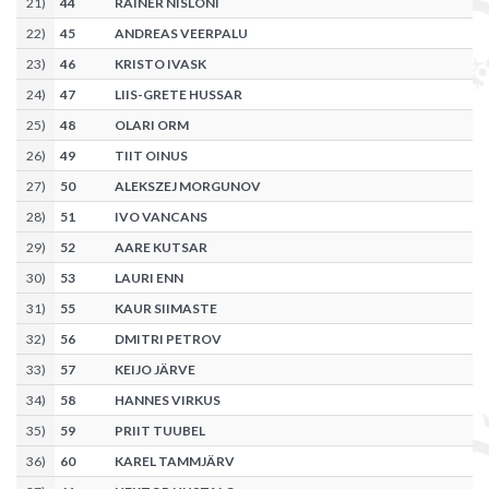
21
)
44
RAINER NISLONI
22
)
45
ANDREAS VEERPALU
23
)
46
KRISTO IVASK
24
)
47
LIIS-GRETE HUSSAR
25
)
48
OLARI ORM
26
)
49
TIIT OINUS
27
)
50
ALEKSZEJ MORGUNOV
28
)
51
IVO VANCANS
29
)
52
AARE KUTSAR
30
)
53
LAURI ENN
31
)
55
KAUR SIIMASTE
32
)
56
DMITRI PETROV
33
)
57
KEIJO JÄRVE
34
)
58
HANNES VIRKUS
35
)
59
PRIIT TUUBEL
36
)
60
KAREL TAMMJÄRV