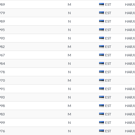
989
M
EST
HARJ
979
N
EST
HARJ
989
N
EST
HARJ
995
N
EST
HARJ
993
N
EST
HARJ
982
M
EST
HARJ
967
M
EST
HARJ
984
N
EST
HARJ
978
N
EST
HARJ
970
M
EST
991
N
EST
HARJ
993
N
EST
HARJ
998
M
EST
HARJ
983
M
EST
HARJ
999
N
EST
HARJ
976
N
EST
HARJ