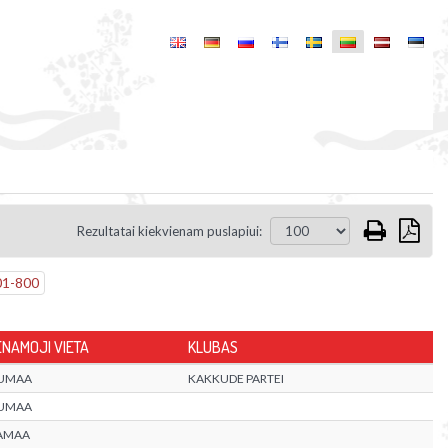
Rezultatai kiekvienam puslapiui:
01
-
800
NAMOJI VIETA
KLUBAS
UMAA
KAKKUDE PARTEI
UMAA
AMAA