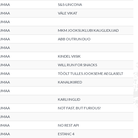
UMAA
S&S-LINCONA
UMAA
VÄLE VIKAT
UMAA
UMAA
MKM JOOKSUKLUBI KAUGLIDUJAD
UMAA
ABB OUTRUN DUO
UMAA
UMAA
KINDEL VIISIK
UMAA
WILL RUN FOR SNACKS
UMAA
TÖÖLT TULLES JOOKSEME AEGLASELT
UMAA
KANALIKIIRED
UMAA
KARLI INGLID
UMAA
NOT FAST, BUT FURIOUS!
UMAA
UMAA
NO REST API
UMAA
ESTANC 4