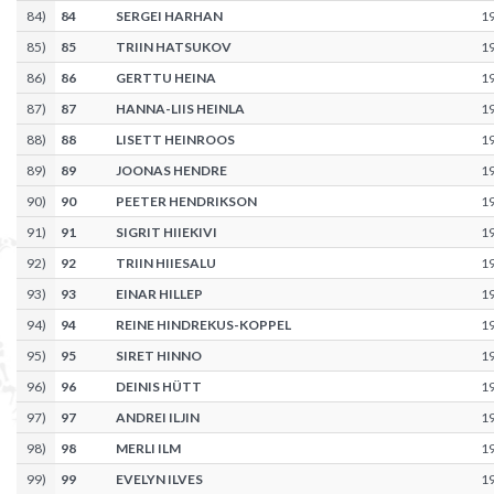
84
)
84
SERGEI HARHAN
1
85
)
85
TRIIN HATSUKOV
1
86
)
86
GERTTU HEINA
1
87
)
87
HANNA-LIIS HEINLA
1
88
)
88
LISETT HEINROOS
1
89
)
89
JOONAS HENDRE
1
90
)
90
PEETER HENDRIKSON
1
91
)
91
SIGRIT HIIEKIVI
1
92
)
92
TRIIN HIIESALU
1
93
)
93
EINAR HILLEP
1
94
)
94
REINE HINDREKUS-KOPPEL
1
95
)
95
SIRET HINNO
1
96
)
96
DEINIS HÜTT
1
97
)
97
ANDREI ILJIN
1
98
)
98
MERLI ILM
1
99
)
99
EVELYN ILVES
1