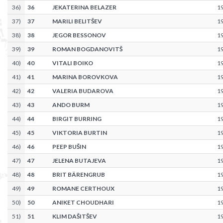
36
)
36
JEKATERINA BELAZER
1
37
)
37
MARILI BELITŠEV
1
38
)
38
JEGOR BESSONOV
1
39
)
39
ROMAN BOGDANOVITŠ
1
40
)
40
VITALI BOIKO
1
41
)
41
MARINA BOROVKOVA
1
42
)
42
VALERIA BUDAROVA
1
43
)
43
ANDO BURM
1
44
)
44
BIRGIT BURRING
1
45
)
45
VIKTORIA BURTIN
1
46
)
46
PEEP BUŠIN
1
47
)
47
JELENA BUTAJEVA
1
48
)
48
BRIT BÄRENGRUB
1
49
)
49
ROMANE CERTHOUX
1
50
)
50
ANIKET CHOUDHARI
1
51
)
51
KLIM DAŠITŠEV
1