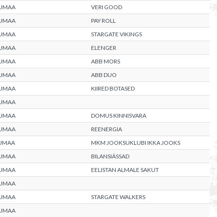
UMAA
VERI GOOD
UMAA
PAY ROLL
UMAA
STARGATE VIKINGS
UMAA
ELENGER
UMAA
ABB MORS
UMAA
ABB DUO
UMAA
KIIRED BOTASED
UMAA
UMAA
DOMUS KINNISVARA
UMAA
REENERGIA
UMAA
MKM JOOKSUKLUBI IKKA JOOKS
UMAA
BILANSIÄSSAD
UMAA
EELISTAN ALMALE SAKUT
UMAA
UMAA
STARGATE WALKERS
UMAA