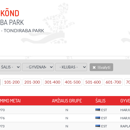
-KÕND
BA PARK
P - TONDIRABA PARK
Išvalyti
101
-
200
201
-
300
301
-
400
401
-
500
501
-
600
601
-
700
7
IMIMO METAI
AMŽIAUS GRUPĖ
ŠALIS
GYVE
970
N
EST
HARJ
976
N
EST
HARJ
973
N
EST
RAPL