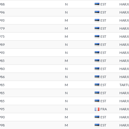
988
N
EST
HARJ
996
N
EST
HARJ
993
M
EST
HARJ
979
M
EST
HARJ
975
M
EST
HARJ
989
N
EST
HARJ
993
N
EST
HARJ
985
M
EST
HARJ
980
N
EST
HARJ
986
N
EST
HARJ
985
M
EST
TART
985
N
EST
HARJ
985
N
EST
HARJ
995
N
FRA
HARJ
990
M
EST
HARJ
998
M
EST
HARJ