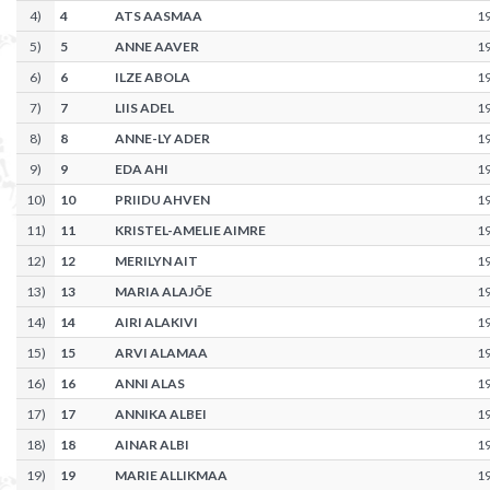
4
)
4
ATS AASMAA
1
5
)
5
ANNE AAVER
1
6
)
6
ILZE ABOLA
1
7
)
7
LIIS ADEL
1
8
)
8
ANNE-LY ADER
1
9
)
9
EDA AHI
1
10
)
10
PRIIDU AHVEN
1
11
)
11
KRISTEL-AMELIE AIMRE
1
12
)
12
MERILYN AIT
1
13
)
13
MARIA ALAJÕE
1
14
)
14
AIRI ALAKIVI
1
15
)
15
ARVI ALAMAA
1
16
)
16
ANNI ALAS
1
17
)
17
ANNIKA ALBEI
1
18
)
18
AINAR ALBI
1
19
)
19
MARIE ALLIKMAA
1