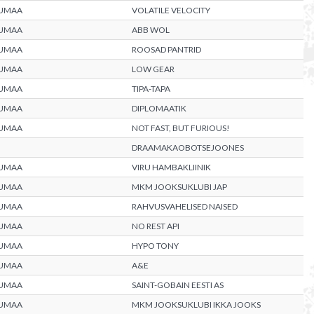
UMAA
VOLATILE VELOCITY
UMAA
ABB WOL
UMAA
ROOSAD PANTRID
UMAA
LOW GEAR
UMAA
TIPA-TAPA
UMAA
DIPLOMAATIK
UMAA
NOT FAST, BUT FURIOUS!
DRAAMAKAOBOTSEJOONES
UMAA
VIRU HAMBAKLIINIK
UMAA
MKM JOOKSUKLUBI JAP
UMAA
RAHVUSVAHELISED NAISED
UMAA
NO REST API
UMAA
HYPO TONY
UMAA
A&E
UMAA
SAINT-GOBAIN EESTI AS
UMAA
MKM JOOKSUKLUBI IKKA JOOKS