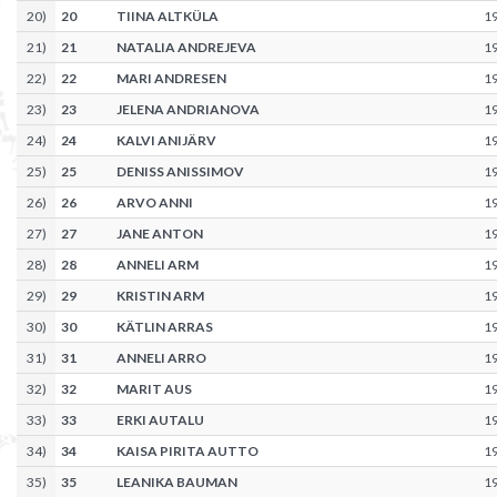
20
)
20
TIINA ALTKÜLA
1
21
)
21
NATALIA ANDREJEVA
1
22
)
22
MARI ANDRESEN
1
23
)
23
JELENA ANDRIANOVA
1
24
)
24
KALVI ANIJÄRV
1
25
)
25
DENISS ANISSIMOV
1
26
)
26
ARVO ANNI
1
27
)
27
JANE ANTON
1
28
)
28
ANNELI ARM
1
29
)
29
KRISTIN ARM
1
30
)
30
KÄTLIN ARRAS
1
31
)
31
ANNELI ARRO
1
32
)
32
MARIT AUS
1
33
)
33
ERKI AUTALU
1
34
)
34
KAISA PIRITA AUTTO
1
35
)
35
LEANIKA BAUMAN
1