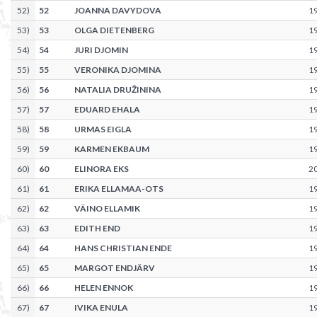
52
)
52
JOANNA DAVYDOVA
1
53
)
53
OLGA DIETENBERG
1
54
)
54
JURI DJOMIN
1
55
)
55
VERONIKA DJOMINA
1
56
)
56
NATALIA DRUŽININA
1
57
)
57
EDUARD EHALA
1
58
)
58
URMAS EIGLA
1
59
)
59
KARMEN EKBAUM
1
60
)
60
ELINORA EKS
2
61
)
61
ERIKA ELLAMAA-OTS
1
62
)
62
VÄINO ELLAMIK
1
63
)
63
EDITH END
1
64
)
64
HANS CHRISTIAN ENDE
1
65
)
65
MARGOT ENDJÄRV
1
66
)
66
HELEN ENNOK
1
67
)
67
IVIKA ENULA
1