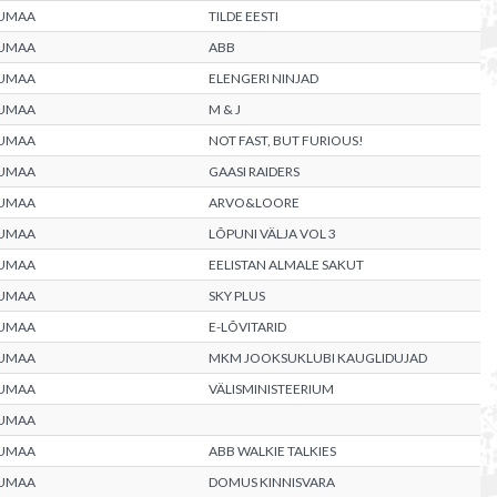
UMAA
TILDE EESTI
UMAA
ABB
UMAA
ELENGERI NINJAD
UMAA
M & J
UMAA
NOT FAST, BUT FURIOUS!
UMAA
GAASI RAIDERS
UMAA
ARVO&LOORE
UMAA
LÕPUNI VÄLJA VOL 3
UMAA
EELISTAN ALMALE SAKUT
UMAA
SKY PLUS
UMAA
E-LÕVITARID
UMAA
MKM JOOKSUKLUBI KAUGLIDUJAD
UMAA
VÄLISMINISTEERIUM
UMAA
UMAA
ABB WALKIE TALKIES
UMAA
DOMUS KINNISVARA