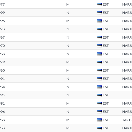
977
M
EST
HARJ
999
N
EST
HARJ
996
M
EST
HARJ
978
N
EST
HARJ
987
N
EST
HARJ
970
N
EST
HARJ
988
N
EST
HARJ
979
M
EST
HARJ
980
M
EST
HARJ
991
N
EST
HARJ
984
N
EST
HARJ
995
N
EST
991
M
EST
HARJ
996
N
EST
HARJ
988
M
EST
TART
988
M
EST
HARJ