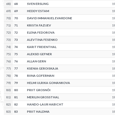
68
)
68
SVEN ERSLING
1
69
)
69
HEDDY ESTAM
1
70
)
70
DAVID IMMANUEL EVARDONE
1
71
)
71
KRISTA FAZIJEV
1
72
)
72
ELENA FEDOROVA
1
73
)
73
ALEVTINA FESENKO
1
74
)
74
KARIT FREIENTHAL
1
75
)
75
ALEKSEI GEFNER
1
76
)
76
ALLAN GERN
1
77
)
77
KSENIA GEROISKAJA
1
78
)
78
RIINA GOFERMAN
1
79
)
79
HELMI ULRIKA GOMANKOVA
1
80
)
80
PRIIT GROSNÕI
1
81
)
81
MERILIN GROSSTHAL
1
82
)
82
HANDO-LAUR HABICHT
1
83
)
83
PRIIT HALDMA
1