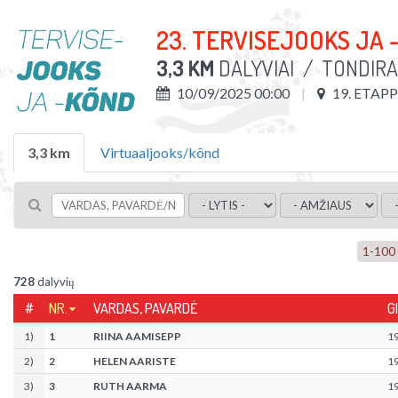
23. TERVISEJOOKS JA 
3,3 KM
DALYVIAI
/
TONDIRA
10/09/2025 00:00
19. ETAP
3,3 km
Virtuaaljooks/kõnd
1
-
100
728
dalyvių
#
NR.
VARDAS, PAVARDĖ
G
1
)
1
RIINA AAMISEPP
1
2
)
2
HELEN AARISTE
1
3
)
3
RUTH AARMA
1