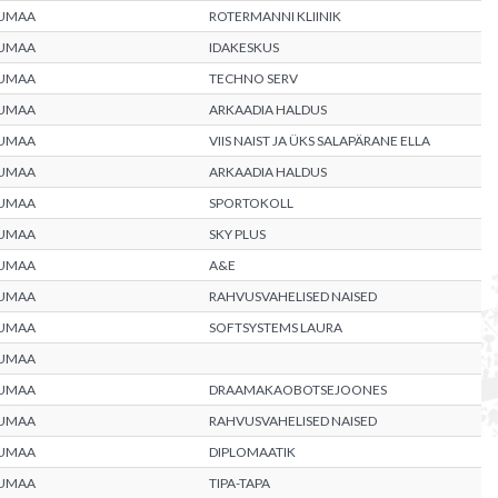
UMAA
ROTERMANNI KLIINIK
UMAA
IDAKESKUS
UMAA
TECHNO SERV
UMAA
ARKAADIA HALDUS
UMAA
VIIS NAIST JA ÜKS SALAPÄRANE ELLA
UMAA
ARKAADIA HALDUS
UMAA
SPORTOKOLL
UMAA
SKY PLUS
UMAA
A&E
UMAA
RAHVUSVAHELISED NAISED
UMAA
SOFTSYSTEMS LAURA
UMAA
UMAA
DRAAMAKAOBOTSEJOONES
UMAA
RAHVUSVAHELISED NAISED
UMAA
DIPLOMAATIK
UMAA
TIPA-TAPA