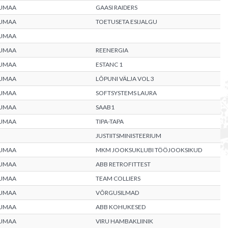
UMAA
GAASI RAIDERS
UMAA
TOETUSETA ESIJALGU
UMAA
UMAA
REENERGIA
UMAA
ESTANC 1
UMAA
LÕPUNI VÄLJA VOL 3
UMAA
SOFTSYSTEMS LAURA
UMAA
SAAB1
UMAA
TIPA-TAPA
JUSTIITSMINISTEERIUM
UMAA
MKM JOOKSUKLUBI TÖÖJOOKSIKUD
UMAA
ABB RETROFITTEST
UMAA
TEAM COLLIERS
UMAA
VÕRGUSILMAD
UMAA
ABB KOHUKESED
UMAA
VIRU HAMBAKLIINIK