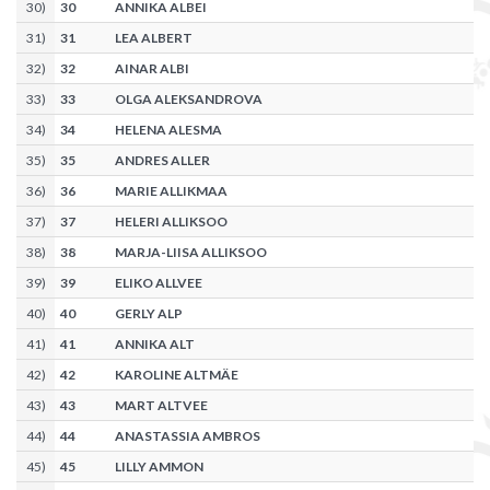
30
)
30
ANNIKA ALBEI
31
)
31
LEA ALBERT
32
)
32
AINAR ALBI
33
)
33
OLGA ALEKSANDROVA
34
)
34
HELENA ALESMA
35
)
35
ANDRES ALLER
36
)
36
MARIE ALLIKMAA
37
)
37
HELERI ALLIKSOO
38
)
38
MARJA-LIISA ALLIKSOO
39
)
39
ELIKO ALLVEE
40
)
40
GERLY ALP
41
)
41
ANNIKA ALT
42
)
42
KAROLINE ALTMÄE
43
)
43
MART ALTVEE
44
)
44
ANASTASSIA AMBROS
45
)
45
LILLY AMMON