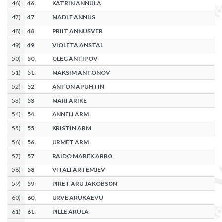
46
)
46
KATRIN ANNULA
47
)
47
MADLE ANNUS
48
)
48
PRIIT ANNUSVER
49
)
49
VIOLETA ANSTAL
50
)
50
OLEG ANTIPOV
51
)
51
MAKSIM ANTONOV
52
)
52
ANTON APUHTIN
53
)
53
MARI ARIKE
54
)
54
ANNELI ARM
55
)
55
KRISTIN ARM
56
)
56
URMET ARM
57
)
57
RAIDO MAREK ARRO
58
)
58
VITALI ARTEMJEV
59
)
59
PIRET ARU JAKOBSON
60
)
60
URVE ARUKAEVU
61
)
61
PILLE ARULA