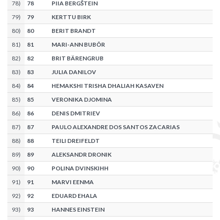
78
)
78
PIIA BERGŠTEIN
79
)
79
KERTTU BIRK
80
)
80
BERIT BRANDT
81
)
81
MARI-ANN BUBÕR
82
)
82
BRIT BÄRENGRUB
83
)
83
JULIA DANILOV
84
)
84
HEMAKSHI TRISHA DHALIAH KASAVEN
85
)
85
VERONIKA DJOMINA
86
)
86
DENIS DMITRIEV
87
)
87
PAULO ALEXANDRE DOS SANTOS ZACARIAS
88
)
88
TEILI DREIFELDT
89
)
89
ALEKSANDR DRONIK
90
)
90
POLINA DVINSKIHH
91
)
91
MARVI EENMA
92
)
92
EDUARD EHALA
93
)
93
HANNES EINSTEIN