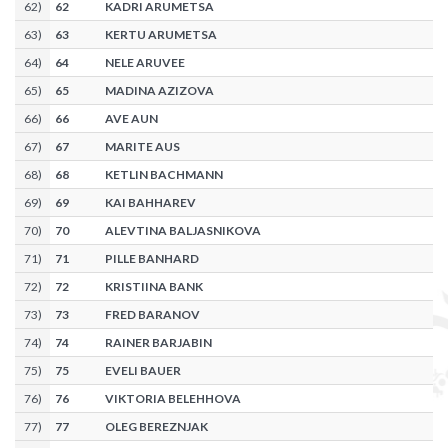
62
)
62
KADRI ARUMETSA
63
)
63
KERTU ARUMETSA
64
)
64
NELE ARUVEE
65
)
65
MADINA AZIZOVA
66
)
66
AVE AUN
67
)
67
MARITE AUS
68
)
68
KETLIN BACHMANN
69
)
69
KAI BAHHAREV
70
)
70
ALEVTINA BALJASNIKOVA
71
)
71
PILLE BANHARD
72
)
72
KRISTIINA BANK
73
)
73
FRED BARANOV
74
)
74
RAINER BARJABIN
75
)
75
EVELI BAUER
76
)
76
VIKTORIA BELEHHOVA
77
)
77
OLEG BEREZNJAK