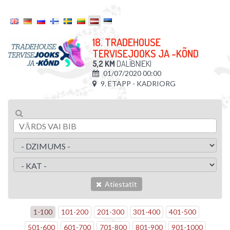
18. TRADEHOUSE
TERVISEJOOKS JA -KÕND
5,2 KM
DALĪBNIEKI
01/07/2020 00:00
9. ETAPP - KADRIORG
Atiestatīt
1
-
100
101
-
200
201
-
300
301
-
400
401
-
500
501
-
600
601
-
700
701
-
800
801
-
900
901
-
1000