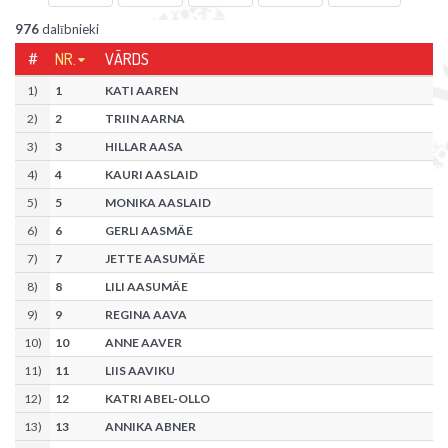
976
dalībnieki
#
NR.
VĀRDS
1
)
1
KATI AAREN
2
)
2
TRIIN AARNA
3
)
3
HILLAR AASA
4
)
4
KAURI AASLAID
5
)
5
MONIKA AASLAID
6
)
6
GERLI AASMÄE
7
)
7
JETTE AASUMÄE
8
)
8
LILI AASUMÄE
9
)
9
REGINA AAVA
10
)
10
ANNE AAVER
11
)
11
LIIS AAVIKU
12
)
12
KATRI ABEL-OLLO
13
)
13
ANNIKA ABNER