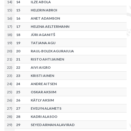
14
)
14
ILZE ABOLA
15
)
15
HELERIN ABROI
16
)
16
ANET ADAMSON
17
)
17
HELENA AELTERMANN
18
)
18
JÜRI AGANITŠ
19
)
19
TATJANA AGU
20
)
20
RAUL-BOLEK AGURAIUJA
21
)
21
RISTO AHTIJAINEN
22
)
22
AIVI AIGRO
23
)
23
KRISTI AINEN
24
)
24
ANDRE AITSEN
25
)
25
OSKAR AKSIIM
26
)
26
KÄTLY AKSIM
27
)
27
EVELYN ALAMETS
28
)
28
KADRI ALASOO
29
)
29
SEYED ARMAN ALAVIRAD