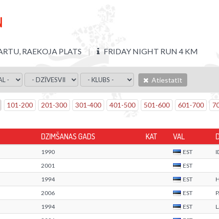
N
ARTU, RAEKOJA PLATS
FRIDAY NIGHT RUN 4 KM
Atiestatīt
101
-
200
201
-
300
301
-
400
401
-
500
501
-
600
601
-
700
7
DZIMŠANAS GADS
KAT
VAL
1990
EST
2001
EST
1994
EST
2006
EST
1994
EST