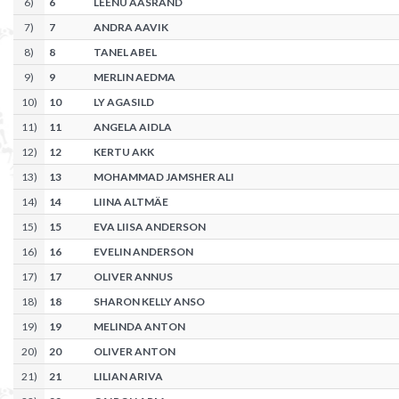
6
)
6
LEENU AASRAND
7
)
7
ANDRA AAVIK
8
)
8
TANEL ABEL
9
)
9
MERLIN AEDMA
10
)
10
LY AGASILD
11
)
11
ANGELA AIDLA
12
)
12
KERTU AKK
13
)
13
MOHAMMAD JAMSHER ALI
14
)
14
LIINA ALTMÄE
15
)
15
EVA LIISA ANDERSON
16
)
16
EVELIN ANDERSON
17
)
17
OLIVER ANNUS
18
)
18
SHARON KELLY ANSO
19
)
19
MELINDA ANTON
20
)
20
OLIVER ANTON
21
)
21
LILIAN ARIVA