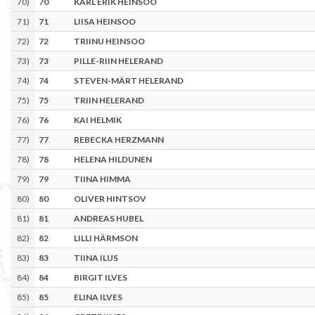
70
)
70
KARL ERIK HEINSOO
71
)
71
LIISA HEINSOO
72
)
72
TRIINU HEINSOO
73
)
73
PILLE-RIIN HELERAND
74
)
74
STEVEN-MÄRT HELERAND
75
)
75
TRIIN HELERAND
76
)
76
KAI HELMIK
77
)
77
REBECKA HERZMANN
78
)
78
HELENA HILDUNEN
79
)
79
TIINA HIMMA
80
)
80
OLIVER HINTSOV
81
)
81
ANDREAS HUBEL
82
)
82
LILLI HÄRMSON
83
)
83
TIINA ILUS
84
)
84
BIRGIT ILVES
85
)
85
ELINA ILVES