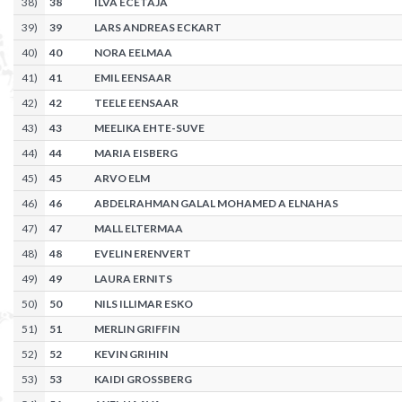
38
)
38
ILVA ECETAJA
39
)
39
LARS ANDREAS ECKART
40
)
40
NORA EELMAA
41
)
41
EMIL EENSAAR
42
)
42
TEELE EENSAAR
43
)
43
MEELIKA EHTE-SUVE
44
)
44
MARIA EISBERG
45
)
45
ARVO ELM
46
)
46
ABDELRAHMAN GALAL MOHAMED A ELNAHAS
47
)
47
MALL ELTERMAA
48
)
48
EVELIN ERENVERT
49
)
49
LAURA ERNITS
50
)
50
NILS ILLIMAR ESKO
51
)
51
MERLIN GRIFFIN
52
)
52
KEVIN GRIHIN
53
)
53
KAIDI GROSSBERG