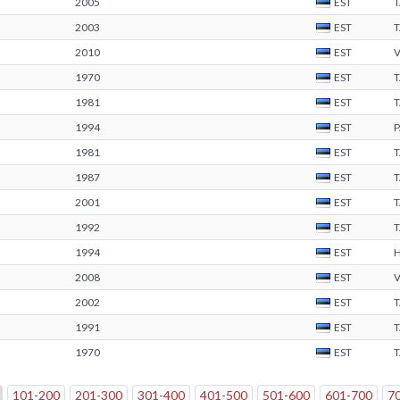
2005
EST
2003
EST
2010
EST
1970
EST
T
1981
EST
1994
EST
1981
EST
1987
EST
2001
EST
1992
EST
1994
EST
2008
EST
2002
EST
1991
EST
1970
EST
101
-
200
201
-
300
301
-
400
401
-
500
501
-
600
601
-
700
7