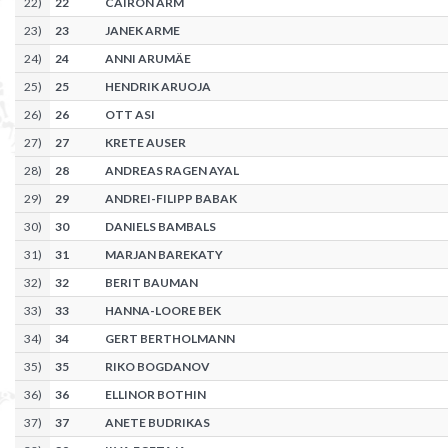
22
)
22
CAIRON ARM
23
)
23
JANEK ARME
24
)
24
ANNI ARUMÄE
25
)
25
HENDRIK ARUOJA
26
)
26
OTT ASI
27
)
27
KRETE AUSER
28
)
28
ANDREAS RAGEN AYAL
29
)
29
ANDREI-FILIPP BABAK
30
)
30
DANIELS BAMBALS
31
)
31
MARJAN BAREKATY
32
)
32
BERIT BAUMAN
33
)
33
HANNA-LOORE BEK
34
)
34
GERT BERTHOLMANN
35
)
35
RIKO BOGDANOV
36
)
36
ELLINOR BOTHIN
37
)
37
ANETE BUDRIKAS