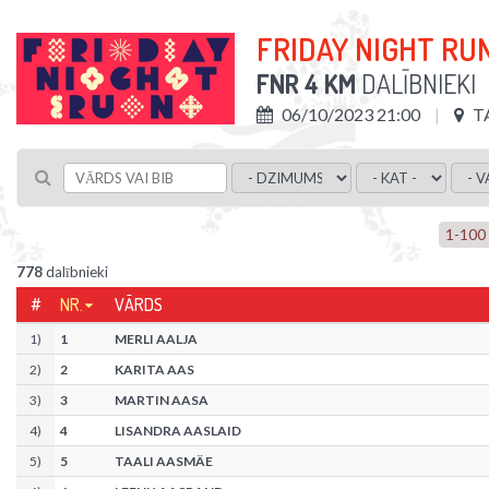
FRIDAY NIGHT RU
FNR 4 KM
DALĪBNIEKI
06/10/2023 21:00
T
1
-
100
778
dalībnieki
#
NR.
VĀRDS
1
)
1
MERLI AALJA
2
)
2
KARITA AAS
3
)
3
MARTIN AASA
4
)
4
LISANDRA AASLAID
5
)
5
TAALI AASMÄE