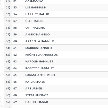
54
)
54
AXEL HAAVA
55
)
55
LIIS HAKMANN
56
)
56
HARRIET HALLIK
57
)
57
ÜLLE HALLIK
58
)
58
OTT HALLING
59
)
59
ANNIKI HANNILO
60
)
60
ARABELLA HANNILO
61
)
61
MARKUS HANNILO
62
)
62
KRÜNTEL HANNUSSON
63
)
63
KAROLIN HANNUST
64
)
64
ROSETTE HANNUST
65
)
65
LUKAS HANSCHMIDT
66
)
66
KAIDAR HASS
67
)
67
ARTUR HEIL
68
)
68
STEFAN HEINCZ
69
)
69
HARDI HEINSAR