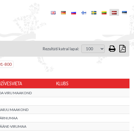
Rezultāti katrai lapai:
01
-
800
DZĪVESVIETA
KLUBS
IDA-VIRU MAAKOND
HARJU MAAKOND
PÄRNUMAA
LÄÄNE-VIRUMAA