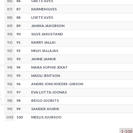
86
)
86
GRETE ILVES
87
)
87
KARMEN ILVES
88
)
88
LISETE ILVES
89
)
89
JANIKA JAKOBSON
90
)
90
SILVE JAKUSTAND
91
)
91
KARRY JALLAI
92
)
92
MILVI JALLAJAS
93
)
93
JANNE JAMUR
94
)
94
MARA SOPHIE JEKAT
95
)
95
MADLI JENTSON
96
)
96
ANDRE JONCKHEERE-GIBSON
97
)
97
EVA LOTTA JOONAS
98
)
98
REIGO JOORITS
99
)
99
SANDER JUURIK
100
)
100
MEELIS JUURSOO
1
-
100