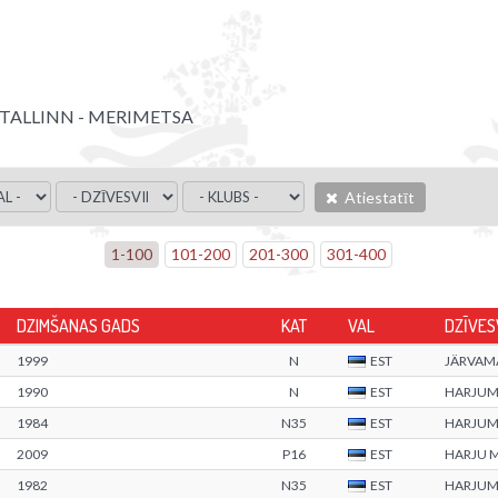
TALLINN - MERIMETSA
Atiestatīt
1
-
100
101
-
200
201
-
300
301
-
400
DZIMŠANAS GADS
KAT
VAL
DZĪVES
1999
N
EST
JÄRVAM
1990
N
EST
HARJU
1984
N35
EST
HARJU
2009
P16
EST
HARJU 
1982
N35
EST
HARJU