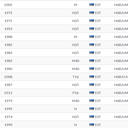
2005
M
EST
HARJU
1973
N35
EST
HARJU
1975
N35
EST
HARJU
1953
N35
EST
HARJU
1988
M
EST
HARJU
1985
N35
EST
HARJU
1983
N35
EST
HARJU
1983
M40
EST
HARJU
1980
M40
EST
HARJU
2008
T16
EST
HARJU 
1987
N35
EST
HARJU
2011
P16
EST
HARJU
1979
M40
EST
HARJU
1993
N
EST
1974
N35
EST
HARJU
1999
N
EST