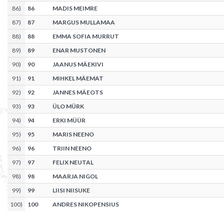
86
)
86
MADIS MEIMRE
87
)
87
MARGUS MULLAMAA
88
)
88
EMMA SOFIA MURRUT
89
)
89
ENAR MUSTONEN
90
)
90
JAANUS MÄEKIVI
91
)
91
MIHKEL MÄEMAT
92
)
92
JANNES MÄEOTS
93
)
93
ÜLO MÜRK
94
)
94
ERKI MÜÜR
95
)
95
MARIS NEENO
96
)
96
TRIIN NEENO
97
)
97
FELIX NEUTAL
98
)
98
MAARJA NIGOL
99
)
99
LIISI NIISUKE
100
)
100
ANDRES NIKOPENSIUS