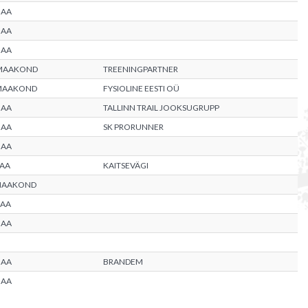
MAA
MAA
MAA
MAAKOND
TREENINGPARTNER
MAAKOND
FYSIOLINE EESTI OÜ
MAA
TALLINN TRAIL JOOKSUGRUPP
MAA
SK PRORUNNER
MAA
AA
KAITSEVÄGI
MAAKOND
AA
MAA
MAA
BRANDEM
MAA