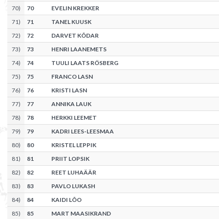
70
)
70
EVELIN KREKKER
71
)
71
TANEL KUUSK
72
)
72
DARVET KÕDAR
73
)
73
HENRI LAANEMETS
74
)
74
TUULI LAATS RÖSBERG
75
)
75
FRANCO LASN
76
)
76
KRISTI LASN
77
)
77
ANNIKA LAUK
78
)
78
HERKKI LEEMET
79
)
79
KADRI LEES-LEESMAA
80
)
80
KRISTEL LEPPIK
81
)
81
PRIIT LOPSIK
82
)
82
REET LUHAÄÄR
83
)
83
PAVLO LUKASH
84
)
84
KAIDI LÕO
85
)
85
MART MAASIKRAND