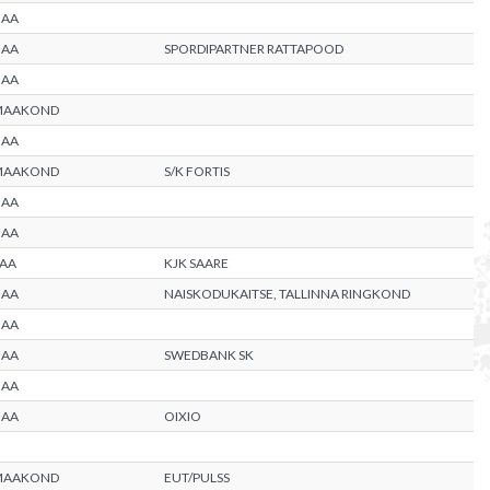
MAA
MAA
SPORDIPARTNER RATTAPOOD
MAA
MAAKOND
MAA
MAAKOND
S/K FORTIS
MAA
MAA
AA
KJK SAARE
MAA
NAISKODUKAITSE, TALLINNA RINGKOND
MAA
MAA
SWEDBANK SK
MAA
MAA
OIXIO
MAAKOND
EUT/PULSS