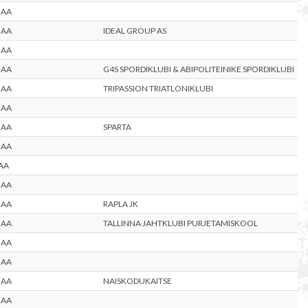
MAA
MAA
IDEAL GROUP AS
MAA
MAA
G4S SPORDIKLUBI & ABIPOLITEINIKE SPORDIKLUBI
MAA
TRIPASSION TRIATLONIKLUBI
MAA
MAA
SPARTA
MAA
AA
MAA
MAA
RAPLA JK
MAA
TALLINNA JAHTKLUBI PURJETAMISKOOL
MAA
MAA
MAA
NAISKODUKAITSE
MAA