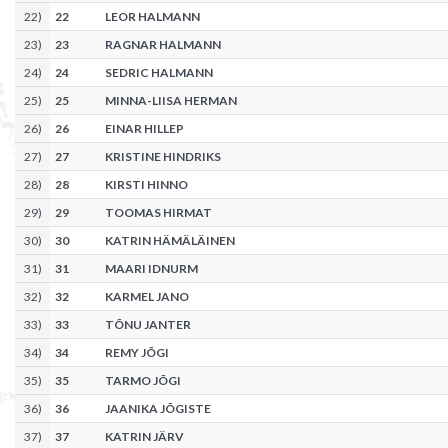
22
)
22
LEOR HALMANN
23
)
23
RAGNAR HALMANN
24
)
24
SEDRIC HALMANN
25
)
25
MINNA-LIISA HERMAN
26
)
26
EINAR HILLEP
27
)
27
KRISTINE HINDRIKS
28
)
28
KIRSTI HINNO
29
)
29
TOOMAS HIRMAT
30
)
30
KATRIN HÄMÄLÄINEN
31
)
31
MAARI IDNURM
32
)
32
KARMEL JANO
33
)
33
TÕNU JANTER
34
)
34
REMY JÕGI
35
)
35
TARMO JÕGI
36
)
36
JAANIKA JÕGISTE
37
)
37
KATRIN JÄRV