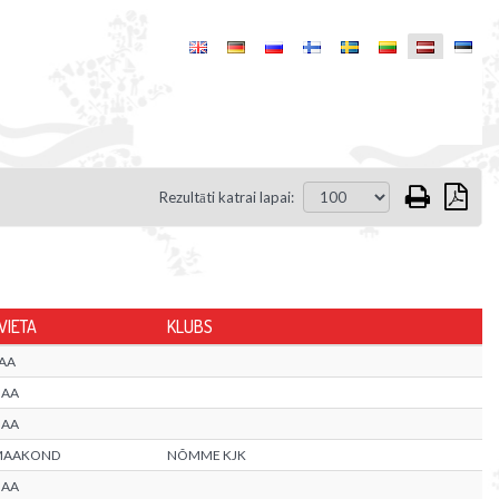
Rezultāti katrai lapai:
VIETA
KLUBS
AA
MAA
MAA
MAAKOND
NÕMME KJK
MAA