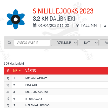
SINILILLEJOOKS 2023
3,2 KM
DALĪBNIEKI
01/04/2023 11:00
TALLINN
309
dalībnieki
#
NR.
VĀRDS
1
)
1
MELANI ADRAT
2
)
2
EDA AHI
3
)
3
MERILIN ALGMA
4
)
4
STEN ALJAS
5
)
5
HELEN ALLIKSOO