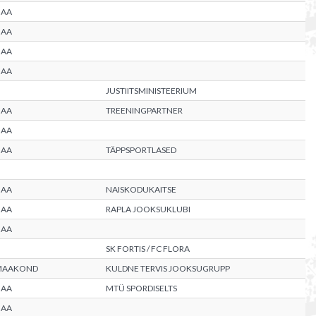
MAA
MAA
MAA
MAA
JUSTIITSMINISTEERIUM
MAA
TREENINGPARTNER
MAA
MAA
TÄPPSPORTLASED
MAA
NAISKODUKAITSE
MAA
RAPLA JOOKSUKLUBI
MAA
SK FORTIS / FC FLORA
MAAKOND
KULDNE TERVIS JOOKSUGRUPP
MAA
MTÜ SPORDISELTS
MAA