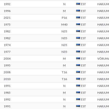
1992
N
EST
HARJU
1996
M
EST
HARJU
2021
P16
EST
HARJU
1975
M40
EST
HARJU
1982
N35
EST
HARJU
1982
N35
EST
HARJU
1974
N35
EST
HARJU
1977
N35
EST
HARJU
2004
M
EST
VÕRUM
1995
M
EST
HARJU
2008
T16
EST
HARJU
2010
T16
EST
HARJU
1991
N
EST
HARJU
1985
M
EST
HARJU
1992
N
EST
HARJU
1991
N
EST
HARJU