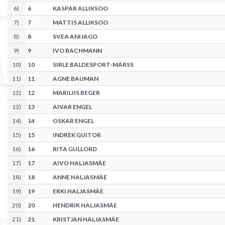
6
)
6
KASPAR ALLIKSOO
7
)
7
MATTIS ALLIKSOO
8
)
8
SVEA ANIJAGO
9
)
9
IVO BACHMANN
10
)
10
SIRLE BALDESPORT-MÄRSS
11
)
11
AGNE BAUMAN
12
)
12
MARILIIS BEGER
13
)
13
AIVAR ENGEL
14
)
14
OSKAR ENGEL
15
)
15
INDREK GUITOR
16
)
16
RITA GULLORD
17
)
17
AIVO HALJASMÄE
18
)
18
ANNE HALJASMÄE
19
)
19
ERKI HALJASMÄE
20
)
20
HENDRIK HALJASMÄE
21
)
21
KRISTJAN HALJASMÄE