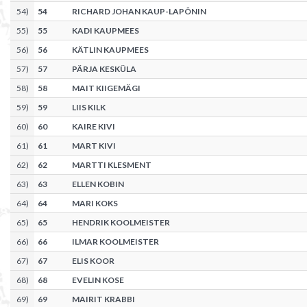
54
)
54
RICHARD JOHAN KAUP-LAPÕNIN
55
)
55
KADI KAUPMEES
56
)
56
KÄTLIN KAUPMEES
57
)
57
PÄRJA KESKÜLA
58
)
58
MAIT KIIGEMÄGI
59
)
59
LIIS KILK
60
)
60
KAIRE KIVI
61
)
61
MART KIVI
62
)
62
MARTTI KLESMENT
63
)
63
ELLEN KOBIN
64
)
64
MARI KOKS
65
)
65
HENDRIK KOOLMEISTER
66
)
66
ILMAR KOOLMEISTER
67
)
67
ELIS KOOR
68
)
68
EVELIN KOSE
69
)
69
MAIRIT KRABBI