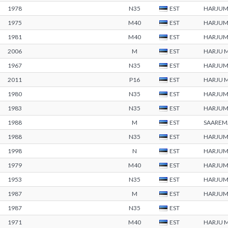
1978
N35
EST
HARJU
1975
M40
EST
HARJU
1981
M40
EST
HARJU
2006
M
EST
HARJU 
1967
N35
EST
HARJU
2011
P16
EST
HARJU 
1980
N35
EST
HARJU
1983
N35
EST
HARJU
1988
M
EST
SAAREM
1988
N35
EST
HARJU
1998
N
EST
HARJU
1979
M40
EST
HARJU
1953
N35
EST
HARJU
1987
M
EST
HARJU
1987
N35
EST
1971
M40
EST
HARJU 