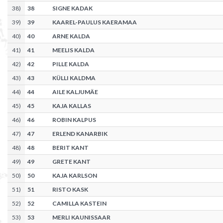
38
)
38
SIGNE KADAK
39
)
39
KAAREL-PAULUS KAERAMAA
40
)
40
ARNE KALDA
41
)
41
MEELIS KALDA
42
)
42
PILLE KALDA
43
)
43
KÜLLI KALDMA
44
)
44
AILE KALJUMÄE
45
)
45
KAJA KALLAS
46
)
46
ROBIN KALPUS
47
)
47
ERLEND KANARBIK
48
)
48
BERIT KANT
49
)
49
GRETE KANT
50
)
50
KAJA KARLSON
51
)
51
RISTO KASK
52
)
52
CAMILLA KASTEIN
53
)
53
MERLI KAUNISSAAR