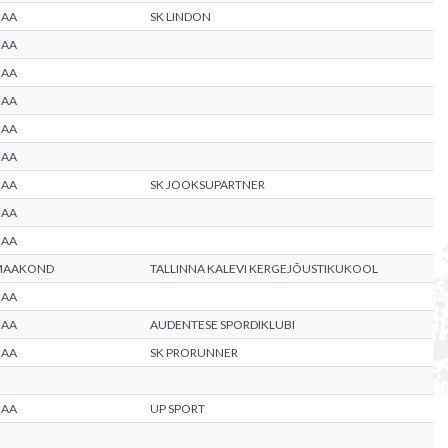
MAA
SK LINDON
MAA
MAA
MAA
MAA
MAA
MAA
SK JOOKSUPARTNER
MAA
MAA
MAAKOND
TALLINNA KALEVI KERGEJÕUSTIKUKOOL
MAA
MAA
AUDENTESE SPORDIKLUBI
MAA
SK PRORUNNER
MAA
UP SPORT