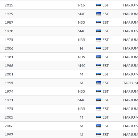
2015
P16
EST
HARJU 
1979
M40
EST
HARJU
1987
N35
EST
HARJU
1978
M40
EST
HARJU 
1975
N35
EST
HARJU
2006
N
EST
HARJU
1981
N35
EST
HARJU
1966
M40
EST
HARJU
2001
M
EST
HARJU 
1995
M
EST
TARTUM
1974
N35
EST
HARJU
1971
M40
EST
HARJU
1975
N35
EST
HARJU
2005
M
EST
HARJU 
2006
M
EST
HARJU 
1997
M
EST
HARJU