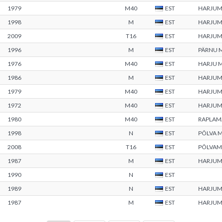
1979
M40
EST
HARJU
1998
M
EST
HARJU
2009
T16
EST
HARJU
1996
M
EST
PÄRNU 
1976
M40
EST
HARJU 
1986
M
EST
HARJU
1979
M40
EST
HARJU
1972
M40
EST
HARJU
1980
M40
EST
RAPLAM
1998
N
EST
PÕLVA 
2008
T16
EST
PÕLVAM
1987
M
EST
HARJU
1990
N
EST
1989
N
EST
HARJU
1987
M
EST
HARJU