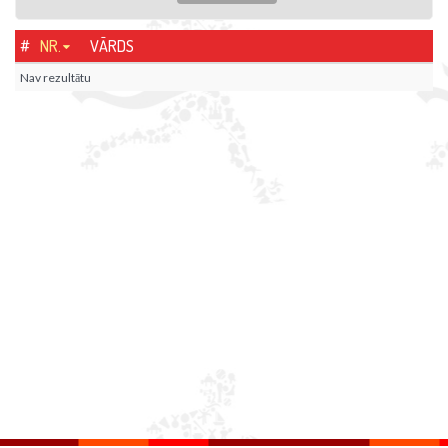
#
NR.
VĀRDS
Nav rezultātu