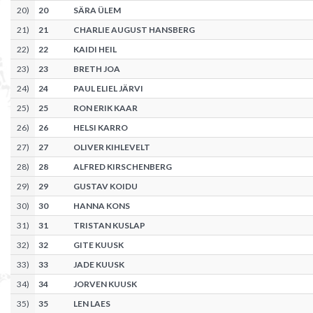
20
)
20
SÄRA ÜLEM
21
)
21
CHARLIE AUGUST HANSBERG
22
)
22
KAIDI HEIL
23
)
23
BRETH JOA
24
)
24
PAUL ELIEL JÄRVI
25
)
25
RON ERIK KAAR
26
)
26
HELSI KARRO
27
)
27
OLIVER KIHLEVELT
28
)
28
ALFRED KIRSCHENBERG
29
)
29
GUSTAV KOIDU
30
)
30
HANNA KONS
31
)
31
TRISTAN KUSLAP
32
)
32
GITE KUUSK
33
)
33
JADE KUUSK
34
)
34
JORVEN KUUSK
35
)
35
LEN LAES