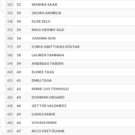
52
)
52
KENDRA SAAR
53
)
53
GEORG SAMBLIK
54
)
54
ELISE SELG
55
)
55
RIKO-HEINRY SILD
56
)
56
JOANNA SUSI
57
)
57
CHRIS-MATTHIAS SÕSTAR
58
)
58
LAUREN TAMMAN
59
)
59
ANDREAS TARIEN
60
)
60
ELINEE TASA
61
)
61
EMILI TASA
62
)
62
KIRKE-LIIS TEINVELD
63
)
63
DOMINIK URGARD
64
)
64
GETTER VALDMEES
65
)
65
LUKAS VARIK
66
)
66
VIVIAN VARIK
67
)
67
RICO VEETÕUSME