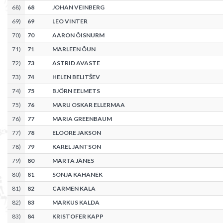
68
)
68
JOHAN VEINBERG
69
)
69
LEO VINTER
70
)
70
AARON ÕISNURM
71
)
71
MARLEEN ÕUN
72
)
73
ASTRID AVASTE
73
)
74
HELEN BELITŠEV
74
)
75
BJÖRN EELMETS
75
)
76
MARU OSKAR ELLERMAA
76
)
77
MARIA GREENBAUM
77
)
78
ELOORE JAKSON
78
)
79
KAREL JANTSON
79
)
80
MARTA JÄNES
80
)
81
SONJA KAHANEK
81
)
82
CARMEN KALA
82
)
83
MARKUS KALDA
83
)
84
KRISTOFER KAPP