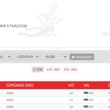
UMI STAADION
Atiestatīt
1
-
100
101
-
200
201
-
300
DZIMŠANAS GADS
KAT
VAL
2022
L2
EST
2022
L2
EST
2023
L2
EST