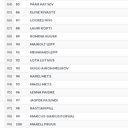
84
)
85
PÄÄR KATSEV
85
)
86
ELIISE KIVASTE
86
)
87
LOORELI KIVI
87
)
88
LAURI KOPTI
88
)
89
ROMINA KUUSK
89
)
90
MAIROLT LEPP
90
)
91
MEINHARD LEPP
91
)
92
LOTA LUTSIUS
92
)
93
HUGO AIRON MELIKOV
93
)
94
KAREL METS
94
)
95
MADLI METS
95
)
96
LENNA PAIDRE
96
)
97
JASPER PAJUNDI
97
)
98
BASTIAN PILL
98
)
99
MARCUS-DARIUS PORVAL
99
)
100
MARELL PRUUS