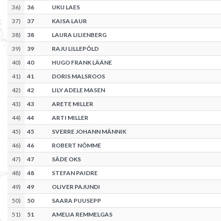
36
)
36
UKU LAES
37
)
37
KAISA LAUR
38
)
38
LAURA LILIENBERG
39
)
39
RAJU LILLEPÕLD
40
)
40
HUGO FRANK LÄÄNE
41
)
41
DORIS MALSROOS
42
)
42
LILY ADELE MASEN
43
)
43
ARETE MILLER
44
)
44
ARTI MILLER
45
)
45
SVERRE JOHANN MÄNNIK
46
)
46
ROBERT NÕMME
47
)
47
SÄDE OKS
48
)
48
STEFAN PAIDRE
49
)
49
OLIVER PAJUNDI
50
)
50
SAARA PUUSEPP
51
)
51
AMELIA REMMELGAS