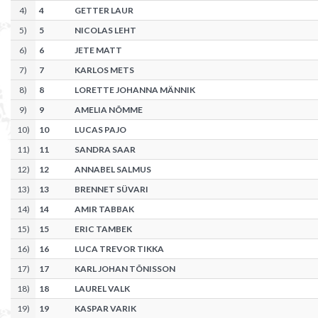
4
)
4
GETTER LAUR
5
)
5
NICOLAS LEHT
6
)
6
JETE MATT
7
)
7
KARLOS METS
8
)
8
LORETTE JOHANNA MÄNNIK
9
)
9
AMELIA NÕMME
10
)
10
LUCAS PAJO
11
)
11
SANDRA SAAR
12
)
12
ANNABEL SALMUS
13
)
13
BRENNET SÜVARI
14
)
14
AMIR TABBAK
15
)
15
ERIC TAMBEK
16
)
16
LUCA TREVOR TIKKA
17
)
17
KARL JOHAN TÕNISSON
18
)
18
LAUREL VALK
19
)
19
KASPAR VARIK