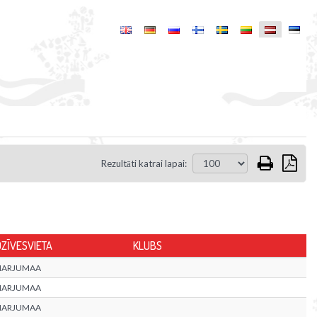
Rezultāti katrai lapai:
DZĪVESVIETA
KLUBS
HARJUMAA
HARJUMAA
HARJUMAA