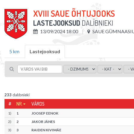
XVIII SAUE ÕHTUJOOKS
LASTEJOOKSUD
DALĪBNIEKI
13/09/2024 18:00
SAUE GÜMNAASI
5 km
Lastejooksud
233
dalībnieki
#
NR.
VĀRDS
1
)
1
JOOSEP EENOK
2
)
2
JAKOB JÄNES
3
)
3
RAIDEN KIVIMÄE