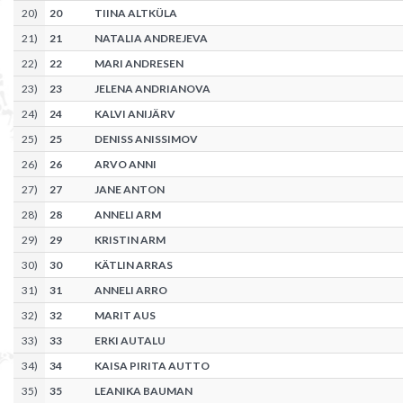
20
)
20
TIINA ALTKÜLA
21
)
21
NATALIA ANDREJEVA
22
)
22
MARI ANDRESEN
23
)
23
JELENA ANDRIANOVA
24
)
24
KALVI ANIJÄRV
25
)
25
DENISS ANISSIMOV
26
)
26
ARVO ANNI
27
)
27
JANE ANTON
28
)
28
ANNELI ARM
29
)
29
KRISTIN ARM
30
)
30
KÄTLIN ARRAS
31
)
31
ANNELI ARRO
32
)
32
MARIT AUS
33
)
33
ERKI AUTALU
34
)
34
KAISA PIRITA AUTTO
35
)
35
LEANIKA BAUMAN