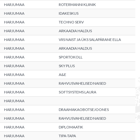
HARJUMAA
ROTERMANNI KLIINIK
HARJUMAA
IDAKESKUS
HARJUMAA
TECHNO SERV
HARJUMAA
ARKAADIA HALDUS
HARJUMAA
VIIS NAIST JA ÜKS SALAPÄRANE ELLA
HARJUMAA
ARKAADIA HALDUS
HARJUMAA
SPORTOKOLL
HARJUMAA
SKY PLUS
HARJUMAA
A&E
HARJUMAA
RAHVUSVAHELISED NAISED
HARJUMAA
SOFTSYSTEMS LAURA
HARJUMAA
HARJUMAA
DRAAMAKAOBOTSEJOONES
HARJUMAA
RAHVUSVAHELISED NAISED
HARJUMAA
DIPLOMAATIK
HARJUMAA
TIPA-TAPA