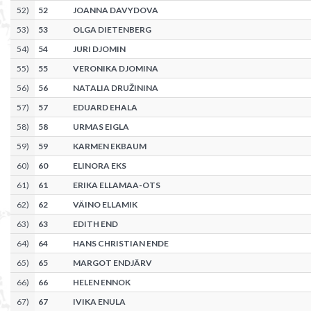
52
)
52
JOANNA DAVYDOVA
53
)
53
OLGA DIETENBERG
54
)
54
JURI DJOMIN
55
)
55
VERONIKA DJOMINA
56
)
56
NATALIA DRUŽININA
57
)
57
EDUARD EHALA
58
)
58
URMAS EIGLA
59
)
59
KARMEN EKBAUM
60
)
60
ELINORA EKS
61
)
61
ERIKA ELLAMAA-OTS
62
)
62
VÄINO ELLAMIK
63
)
63
EDITH END
64
)
64
HANS CHRISTIAN ENDE
65
)
65
MARGOT ENDJÄRV
66
)
66
HELEN ENNOK
67
)
67
IVIKA ENULA