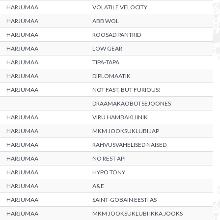
HARJUMAA
VOLATILE VELOCITY
HARJUMAA
ABB WOL
HARJUMAA
ROOSAD PANTRID
HARJUMAA
LOW GEAR
HARJUMAA
TIPA-TAPA
HARJUMAA
DIPLOMAATIK
HARJUMAA
NOT FAST, BUT FURIOUS!
DRAAMAKAOBOTSEJOONES
HARJUMAA
VIRU HAMBAKLIINIK
HARJUMAA
MKM JOOKSUKLUBI JAP
HARJUMAA
RAHVUSVAHELISED NAISED
HARJUMAA
NO REST API
HARJUMAA
HYPO TONY
HARJUMAA
A&E
HARJUMAA
SAINT-GOBAIN EESTI AS
HARJUMAA
MKM JOOKSUKLUBI IKKA JOOKS