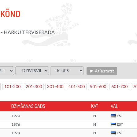
-KÕND
P - HARKU TERVISERADA
Atiestatīt
101
-
200
201
-
300
301
-
400
401
-
500
501
-
600
601
-
700
7
DZIMŠANAS GADS
KAT
VAL
1970
N
EST
1976
N
EST
1973
N
EST