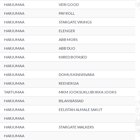
HARJUMAA
VERI GOOD
HARJUMAA
PAY ROLL
HARJUMAA
STARGATE VIKINGS
HARJUMAA
ELENGER
HARJUMAA
ABB MORS
HARJUMAA
ABB DUO
HARJUMAA
KIIRED BOTASED
HARJUMAA
HARJUMAA
DOMUS KINNISVARA
HARJUMAA
REENERGIA
TARTUMAA
MKM JOOKSUKLUBI IKKA JOOKS
HARJUMAA
BILANSIÄSSAD
HARJUMAA
EELISTAN ALMALE SAKUT
HARJUMAA
HARJUMAA
STARGATE WALKERS
HARJUMAA