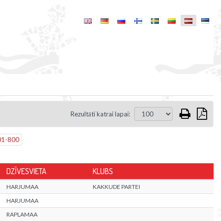
Rezultāti katrai lapai:
01
-
800
DZĪVESVIETA
KLUBS
HARJUMAA
KAKKUDE PARTEI
HARJUMAA
RAPLAMAA