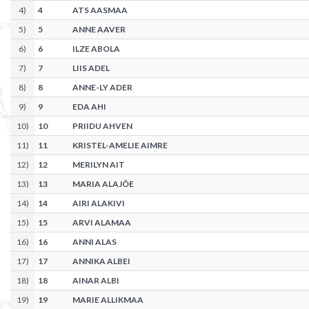
4
)
4
ATS AASMAA
5
)
5
ANNE AAVER
6
)
6
ILZE ABOLA
7
)
7
LIIS ADEL
8
)
8
ANNE-LY ADER
9
)
9
EDA AHI
10
)
10
PRIIDU AHVEN
11
)
11
KRISTEL-AMELIE AIMRE
12
)
12
MERILYN AIT
13
)
13
MARIA ALAJÕE
14
)
14
AIRI ALAKIVI
15
)
15
ARVI ALAMAA
16
)
16
ANNI ALAS
17
)
17
ANNIKA ALBEI
18
)
18
AINAR ALBI
19
)
19
MARIE ALLIKMAA