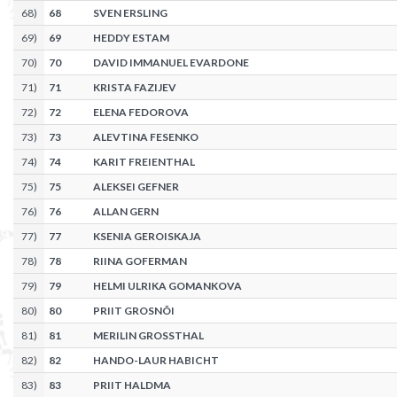
68
)
68
SVEN ERSLING
69
)
69
HEDDY ESTAM
70
)
70
DAVID IMMANUEL EVARDONE
71
)
71
KRISTA FAZIJEV
72
)
72
ELENA FEDOROVA
73
)
73
ALEVTINA FESENKO
74
)
74
KARIT FREIENTHAL
75
)
75
ALEKSEI GEFNER
76
)
76
ALLAN GERN
77
)
77
KSENIA GEROISKAJA
78
)
78
RIINA GOFERMAN
79
)
79
HELMI ULRIKA GOMANKOVA
80
)
80
PRIIT GROSNÕI
81
)
81
MERILIN GROSSTHAL
82
)
82
HANDO-LAUR HABICHT
83
)
83
PRIIT HALDMA