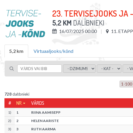
23. TERVISEJOOKS JA 
5,2 KM
DALĪBNIEKI
16/07/2025 00:00
11. ETAP
5,2 km
Virtuaaljooks/kõnd
1
-
100
728
dalībnieki
#
NR.
VĀRDS
1
)
1
RIINA AAMISEPP
2
)
2
HELEN AARISTE
3
)
3
RUTH AARMA