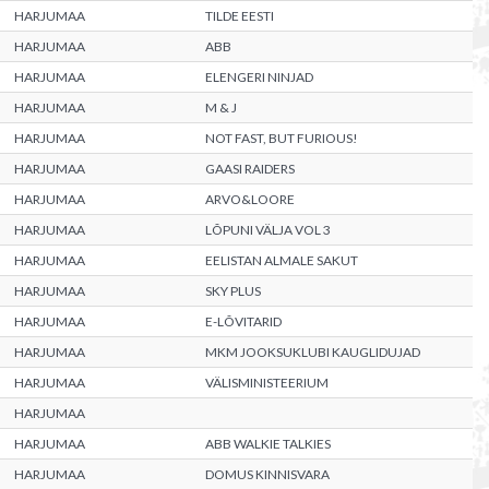
HARJUMAA
TILDE EESTI
HARJUMAA
ABB
HARJUMAA
ELENGERI NINJAD
HARJUMAA
M & J
HARJUMAA
NOT FAST, BUT FURIOUS!
HARJUMAA
GAASI RAIDERS
HARJUMAA
ARVO&LOORE
HARJUMAA
LÕPUNI VÄLJA VOL 3
HARJUMAA
EELISTAN ALMALE SAKUT
HARJUMAA
SKY PLUS
HARJUMAA
E-LÕVITARID
HARJUMAA
MKM JOOKSUKLUBI KAUGLIDUJAD
HARJUMAA
VÄLISMINISTEERIUM
HARJUMAA
HARJUMAA
ABB WALKIE TALKIES
HARJUMAA
DOMUS KINNISVARA