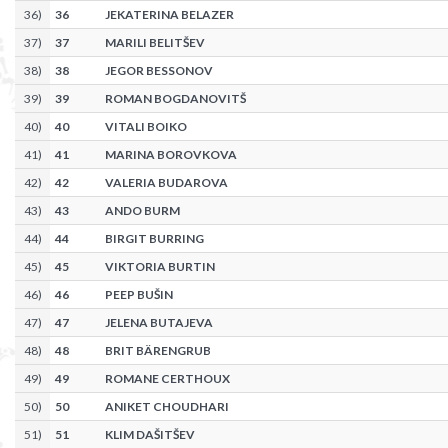
36
)
36
JEKATERINA BELAZER
37
)
37
MARILI BELITŠEV
38
)
38
JEGOR BESSONOV
39
)
39
ROMAN BOGDANOVITŠ
40
)
40
VITALI BOIKO
41
)
41
MARINA BOROVKOVA
42
)
42
VALERIA BUDAROVA
43
)
43
ANDO BURM
44
)
44
BIRGIT BURRING
45
)
45
VIKTORIA BURTIN
46
)
46
PEEP BUŠIN
47
)
47
JELENA BUTAJEVA
48
)
48
BRIT BÄRENGRUB
49
)
49
ROMANE CERTHOUX
50
)
50
ANIKET CHOUDHARI
51
)
51
KLIM DAŠITŠEV