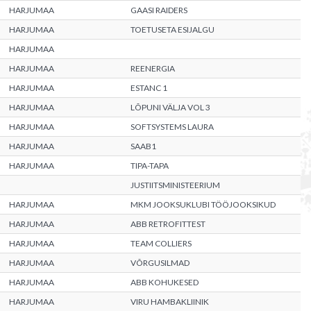
HARJUMAA
GAASI RAIDERS
HARJUMAA
TOETUSETA ESIJALGU
HARJUMAA
HARJUMAA
REENERGIA
HARJUMAA
ESTANC 1
HARJUMAA
LÕPUNI VÄLJA VOL 3
HARJUMAA
SOFTSYSTEMS LAURA
HARJUMAA
SAAB1
HARJUMAA
TIPA-TAPA
JUSTIITSMINISTEERIUM
HARJUMAA
MKM JOOKSUKLUBI TÖÖJOOKSIKUD
HARJUMAA
ABB RETROFITTEST
HARJUMAA
TEAM COLLIERS
HARJUMAA
VÕRGUSILMAD
HARJUMAA
ABB KOHUKESED
HARJUMAA
VIRU HAMBAKLIINIK