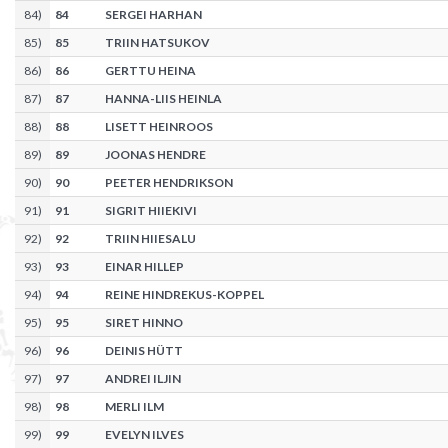
84
)
84
SERGEI HARHAN
85
)
85
TRIIN HATSUKOV
86
)
86
GERTTU HEINA
87
)
87
HANNA-LIIS HEINLA
88
)
88
LISETT HEINROOS
89
)
89
JOONAS HENDRE
90
)
90
PEETER HENDRIKSON
91
)
91
SIGRIT HIIEKIVI
92
)
92
TRIIN HIIESALU
93
)
93
EINAR HILLEP
94
)
94
REINE HINDREKUS-KOPPEL
95
)
95
SIRET HINNO
96
)
96
DEINIS HÜTT
97
)
97
ANDREI ILJIN
98
)
98
MERLI ILM
99
)
99
EVELYN ILVES