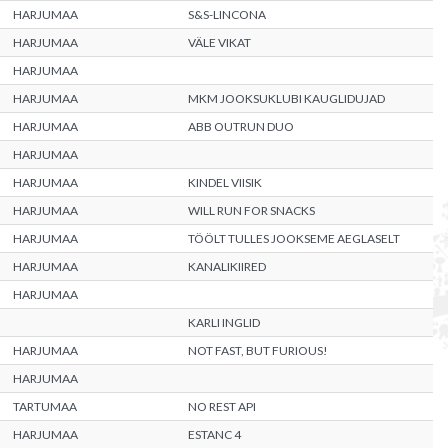
HARJUMAA
S&S-LINCONA
HARJUMAA
VÄLE VIKAT
HARJUMAA
HARJUMAA
MKM JOOKSUKLUBI KAUGLIDUJAD
HARJUMAA
ABB OUTRUN DUO
HARJUMAA
HARJUMAA
KINDEL VIISIK
HARJUMAA
WILL RUN FOR SNACKS
HARJUMAA
TÖÖLT TULLES JOOKSEME AEGLASELT
HARJUMAA
KANALIKIIRED
HARJUMAA
KARLI INGLID
HARJUMAA
NOT FAST, BUT FURIOUS!
HARJUMAA
TARTUMAA
NO REST API
HARJUMAA
ESTANC 4