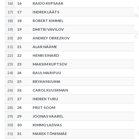
16
)
16
RAIDO KIIPSAAR
17
)
17
INDREK LÄÄTS
18
)
18
ROBERT KIMMEL
19
)
19
DMITRI VAVILOV
20
)
20
ANDREY OBREZKOV
21
)
21
ALAR NÄÄME
22
)
22
HENRI EINARD
23
)
23
MAKSIM KUPTSOV
24
)
24
RAUL MARIPUU
25
)
25
BRYAN NUUMA
26
)
26
CAROL KUUSKMAN
27
)
27
INDREK TURU
28
)
28
PRIIT SOOM
29
)
29
JOONAS VAABEL
30
)
30
KIMMO LADVAS
31
)
31
MAREK TÕNISMÄE