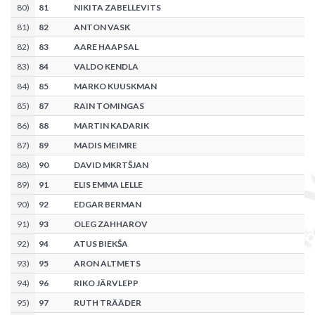
80
)
81
NIKITA ZABELLEVITS
81
)
82
ANTON VASK
82
)
83
AARE HAAPSAL
83
)
84
VALDO KENDLA
84
)
85
MARKO KUUSKMAN
85
)
87
RAIN TOMINGAS
86
)
88
MARTIN KADARIK
87
)
89
MADIS MEIMRE
88
)
90
DAVID MKRTŠJAN
89
)
91
ELIS EMMA LELLE
90
)
92
EDGAR BERMAN
91
)
93
OLEG ZAHHAROV
92
)
94
ATUS BIEKŠA
93
)
95
ARON ALTMETS
94
)
96
RIKO JÄRVLEPP
95
)
97
RUTH TRÄÄDER