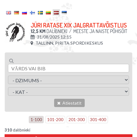
JÜRI RATASE XIX JALGRATTAVÕISTLUS
12,5 KM
DALĪBNIEKI
/
MEESTE JA NAISTE PÕHISÕIT
31/08/2025 12:15
TALLINN, PIRITA SPORDIKESKUS
Atiestatīt
1
-
100
101
-
200
201
-
300
301
-
400
310
dalībnieki