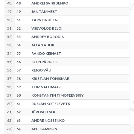
48
)
48
ANDREI SVIRIDENKO
49
)
49
JAN TAMMEST
50
)
51
TARVO RUBEN
51
)
52
VSEVOLOD BELÕI
52
)
53
ANDREY BORODIN
53
)
54
ALLAN AULIK
54
)
55
RANDO KEINAST
55
)
56
STEN PÄRNITS
56
)
57
REIGO VÄLI
57
)
58
KRISTJAN TÕNISMÄE
58
)
59
TOM VALLIMÄGI
59
)
60
KONSTANTIN TIMOFEEVSKIY
60
)
61
RUSLAN KOTELEVETS
61
)
62
JÜRI PALTSER
62
)
63
ANDRE NOSSENKO
63
)
64
ANTS AMMON