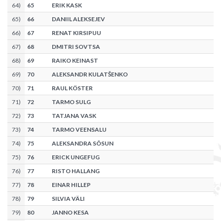
64
)
65
ERIK KASK
65
)
66
DANIIL ALEKSEJEV
66
)
67
RENAT KIRSIPUU
67
)
68
DMITRI SOVTSA
68
)
69
RAIKO KEINAST
69
)
70
ALEKSANDR KULATŠENKO
70
)
71
RAUL KÖSTER
71
)
72
TARMO SULG
72
)
73
TATJANA VASK
73
)
74
TARMO VEENSALU
74
)
75
ALEKSANDRA SÕSUN
75
)
76
ERICK UNGEFUG
76
)
77
RISTO HALLANG
77
)
78
EINAR HILLEP
78
)
79
SILVIA VÄLI
79
)
80
JANNO KESA