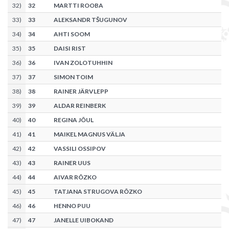
32
)
32
MARTTI ROOBA
33
)
33
ALEKSANDR TŠUGUNOV
34
)
34
AHTI SOOM
35
)
35
DAISI RIST
36
)
36
IVAN ZOLOTUHHIN
37
)
37
SIMON TOIM
38
)
38
RAINER JÄRVLEPP
39
)
39
ALDAR REINBERK
40
)
40
REGINA JÕUL
41
)
41
MAIKEL MAGNUS VÄLJA
42
)
42
VASSILI OSSIPOV
43
)
43
RAINER UUS
44
)
44
AIVAR RÕZKO
45
)
45
TATJANA STRUGOVA RÕZKO
46
)
46
HENNO PUU
47
)
47
JANELLE UIBOKAND