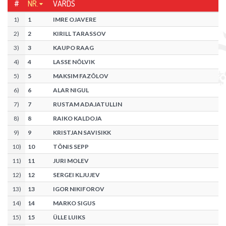
#
NR.
VĀRDS
1
)
1
IMRE OJAVERE
2
)
2
KIRILL TARASSOV
3
)
3
KAUPO RAAG
4
)
4
LASSE NÕLVIK
5
)
5
MAKSIM FAZÕLOV
6
)
6
ALAR NIGUL
7
)
7
RUSTAM ADAJATULLIN
8
)
8
RAIKO KALDOJA
9
)
9
KRISTJAN SAVISIKK
10
)
10
TÕNIS SEPP
11
)
11
JURI MOLEV
12
)
12
SERGEI KLJUJEV
13
)
13
IGOR NIKIFOROV
14
)
14
MARKO SIGUS
15
)
15
ÜLLE LUIKS