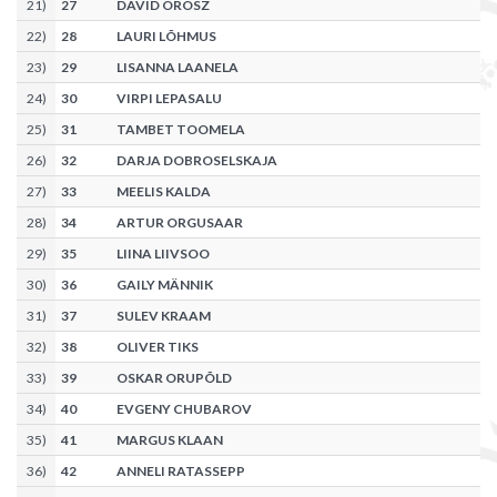
21
)
27
DAVID OROSZ
22
)
28
LAURI LÕHMUS
23
)
29
LISANNA LAANELA
24
)
30
VIRPI LEPASALU
25
)
31
TAMBET TOOMELA
26
)
32
DARJA DOBROSELSKAJA
27
)
33
MEELIS KALDA
28
)
34
ARTUR ORGUSAAR
29
)
35
LIINA LIIVSOO
30
)
36
GAILY MÄNNIK
31
)
37
SULEV KRAAM
32
)
38
OLIVER TIKS
33
)
39
OSKAR ORUPÕLD
34
)
40
EVGENY CHUBAROV
35
)
41
MARGUS KLAAN
36
)
42
ANNELI RATASSEPP