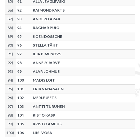
85
)
91
ALLA JEVGLEVSKI
86
)
92
RAIMOND PARTS
87
)
93
ANDERO ARAK
88
)
94
RAGNAR PUIO
89
)
95
KOEN DOSSCHE
90
)
96
STELLA TÄHT
91
)
97
ILJA PIMENOVS
92
)
98
ANNELY JÄRVE
93
)
99
ALAR LÕHMUS
94
)
100
MADIS LOIT
95
)
101
ERIK VANASAUN
96
)
102
MERLE JEETS
97
)
103
ANTTI TURUNEN
98
)
104
RISTO KASK
99
)
105
KRISTO AMBUS
100
)
106
LIISI VÕSA