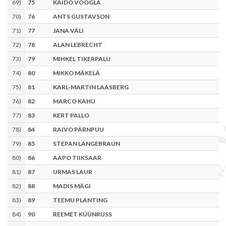
69
)
75
KAIDO VOOGLA
70
)
76
ANTS GUSTAVSON
71
)
77
JANA VÄLI
72
)
78
ALAN LEBRECHT
73
)
79
MIHKEL TIKERPALU
74
)
80
MIKKO MÄKELÄ
75
)
81
KARL-MARTIN LAASBERG
76
)
82
MARCO KAHU
77
)
83
KERT PALLO
78
)
84
RAIVO PÄRNPUU
79
)
85
STEPAN LANGEBRAUN
80
)
86
AAPO TIIKSAAR
81
)
87
URMAS LAUR
82
)
88
MADIS MÄGI
83
)
89
TEEMU PLANTING
84
)
90
REEMET KÜÜNRUSS