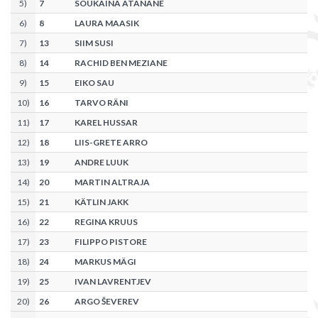
5
)
7
SOUKAINA ATANANE
6
)
8
LAURA MAASIK
7
)
13
SIIM SUSI
8
)
14
RACHID BEN MEZIANE
9
)
15
EIKO SAU
10
)
16
TARVO RÄNI
11
)
17
KAREL HUSSAR
12
)
18
LIIS-GRETE ARRO
13
)
19
ANDRE LUUK
14
)
20
MARTIN ALTRAJA
15
)
21
KÄTLIN JAKK
16
)
22
REGINA KRUUS
17
)
23
FILIPPO PISTORE
18
)
24
MARKUS MÄGI
19
)
25
IVAN LAVRENTJEV
20
)
26
ARGO ŠEVEREV