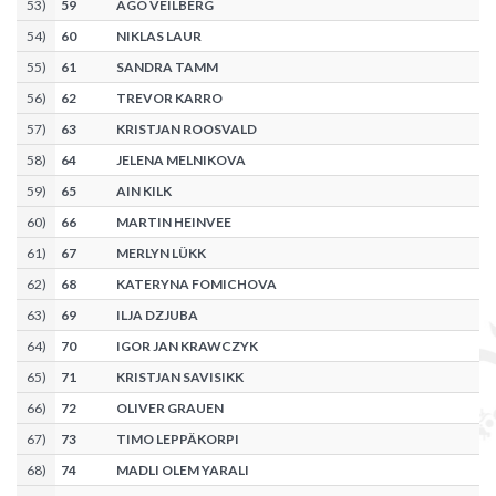
53
)
59
AGO VEILBERG
54
)
60
NIKLAS LAUR
55
)
61
SANDRA TAMM
56
)
62
TREVOR KARRO
57
)
63
KRISTJAN ROOSVALD
58
)
64
JELENA MELNIKOVA
59
)
65
AIN KILK
60
)
66
MARTIN HEINVEE
61
)
67
MERLYN LÜKK
62
)
68
KATERYNA FOMICHOVA
63
)
69
ILJA DZJUBA
64
)
70
IGOR JAN KRAWCZYK
65
)
71
KRISTJAN SAVISIKK
66
)
72
OLIVER GRAUEN
67
)
73
TIMO LEPPÄKORPI
68
)
74
MADLI OLEM YARALI