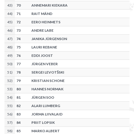
43
)
70
ANNEMARI KIEKARA
44
)
71
RAIT MÄND
45
)
72
EERO HEINMETS
46
)
73
ANDRE LABE
47
)
74
JANIKA JÜRGENSON
48
)
75
LAURI REBANE
49
)
76
EDDI JOOST
50
)
77
JÜRGEN VEBER
51
)
78
SERGEI LEVOTŠSKI
52
)
79
KRISTIAN SCHONE
53
)
80
HANNES NORMAK
54
)
81
JÜRGEN SOO
55
)
82
ALARI LUMBERG
56
)
83
JORMA LIIVALAID
57
)
84
PRIIT LOPSIK
58
)
85
MARKO ALBERT