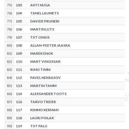
75
)
103
AHTI NUGA
76
)
104
TANEL LAUMETS
77
)
105
DAVIDE PRUNERI
78
)
106
MARTIN LUTS
79
)
107
TIIT OINUS
80
)
108
ALLAN-PEETER JAASKA
81
)
109
MAREK ENOK
82
)
110
MART VINGISSAR
83
)
111
RIMO TIMM
84
)
112
PAVEL NEKRASOV
85
)
113
MARTIN TAMM
86
)
114
ALEKSANDER TOOTS
87
)
116
TARVO TREIER
88
)
117
KIMMO KERMAN
89
)
118
LAURI PIHLAK
90
)
119
TIIT PALU