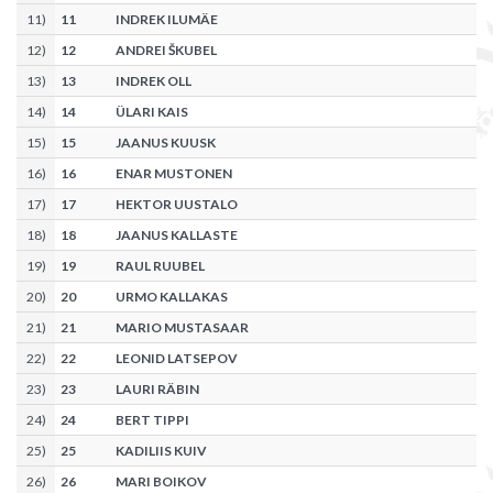
11
)
11
INDREK ILUMÄE
12
)
12
ANDREI ŠKUBEL
13
)
13
INDREK OLL
14
)
14
ÜLARI KAIS
15
)
15
JAANUS KUUSK
16
)
16
ENAR MUSTONEN
17
)
17
HEKTOR UUSTALO
18
)
18
JAANUS KALLASTE
19
)
19
RAUL RUUBEL
20
)
20
URMO KALLAKAS
21
)
21
MARIO MUSTASAAR
22
)
22
LEONID LATSEPOV
23
)
23
LAURI RÄBIN
24
)
24
BERT TIPPI
25
)
25
KADILIIS KUIV
26
)
26
MARI BOIKOV