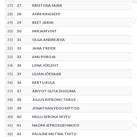
27
)
27
KRISTIINA NURK
28
)
28
ANNI KINGSEPP
29
)
29
REET JÄRSK
30
)
30
MIRJAM VINT
31
)
31
OLGA ANDREJEVA
32
)
32
JANA TREIER
33
)
33
ANU PIIROJA
34
)
34
LIINA JÕELEHT
35
)
35
LILIAN JÕESAAR
36
)
36
KERTU KULA
37
)
37
ABIYOT GUTA DUGUMA
38
)
38
JULIUS KIPRONO TARUS
39
)
39
JONATHAN YEGO KIPTOO
40
)
40
MULU SEBOKA SEYFU
41
)
41
NAOMI JEPKOSGEI MAIYO
42
)
42
PAULINE MUTWA THITU