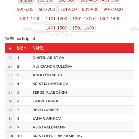
501
-
600
601
-
700
701
-
800
801
-
900
901
-
1000
1001
-
1100
1101
-
1200
1201
-
1300
1301
-
1400
1401
-
1500
1501
-
1600
1592
participants
#
BIB
NAME
1
)
1
DMITRI ARISTOV
2
)
2
ALEKSANDR KULEŠOV
3
)
3
ANDO ÕITSPUU
4
)
4
KRISTJAN MELIKOV
5
)
5
SERGEI RJABÕŠKIN
6
)
6
TARVI TAMERI
7
)
7
REVO LUMPRE
8
)
8
JANAR JUHKOV
9
)
9
ASKO VALDMANN
10
)
10
KRISTOFER ERIK KAMBERG