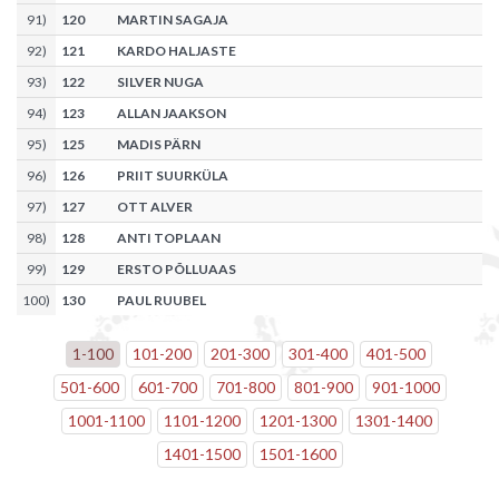
91
)
120
MARTIN SAGAJA
92
)
121
KARDO HALJASTE
93
)
122
SILVER NUGA
94
)
123
ALLAN JAAKSON
95
)
125
MADIS PÄRN
96
)
126
PRIIT SUURKÜLA
97
)
127
OTT ALVER
98
)
128
ANTI TOPLAAN
99
)
129
ERSTO PÕLLUAAS
100
)
130
PAUL RUUBEL
1
-
100
101
-
200
201
-
300
301
-
400
401
-
500
501
-
600
601
-
700
701
-
800
801
-
900
901
-
1000
1001
-
1100
1101
-
1200
1201
-
1300
1301
-
1400
1401
-
1500
1501
-
1600