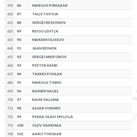
59
)
86
MARGUS PIRKSAAR
60
)
87
TALIS TIIVOJA
61
)
88
SERGEI BESSONOV
62
)
89
REIGO LEHTLA
63
)
90
MAKSIM OLISSOV
64
)
91
JAAN REINOK
65
)
92
SERGEI NIKIFOROV
66
)
93
PEETER KAND
67
)
94
TARMO POHLAK
68
)
95
MARGUS TINNO
69
)
96
RAINER NAGEL
70
)
97
RAINI VALGMA
71
)
98
ALVAR VIIKMÄE
72
)
99
PEKKA OLAVI MYLLYLÄ
73
)
100
OLEV VAHEMAA
74
)
101
AARO TIIKSAAR