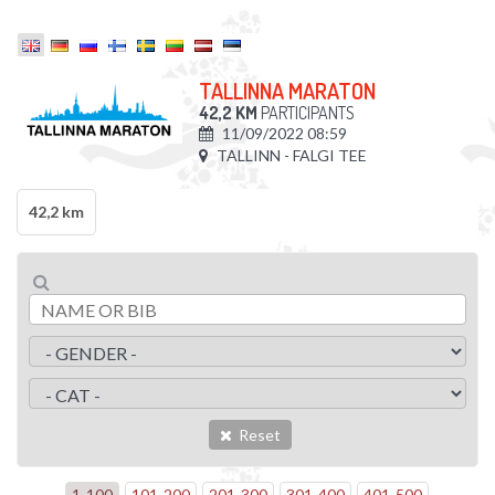
TALLINNA MARATON
42,2 KM
PARTICIPANTS
11/09/2022 08:59
TALLINN - FALGI TEE
42,2 km
Reset
1
-
100
101
-
200
201
-
300
301
-
400
401
-
500