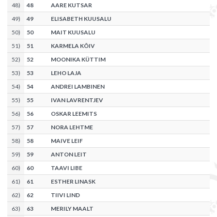
48
)
48
AARE KUTSAR
49
)
49
ELISABETH KUUSALU
50
)
50
MAIT KUUSALU
51
)
51
KARMELA KÕIV
52
)
52
MOONIKA KÜTTIM
53
)
53
LEHO LAJA
54
)
54
ANDREI LAMBINEN
55
)
55
IVAN LAVRENTJEV
56
)
56
OSKAR LEEMITS
57
)
57
NORA LEHTME
58
)
58
MAIVE LEIF
59
)
59
ANTON LEIT
60
)
60
TAAVI LIBE
61
)
61
ESTHER LINASK
62
)
62
TIIVI LIND
63
)
63
MERILY MAALT