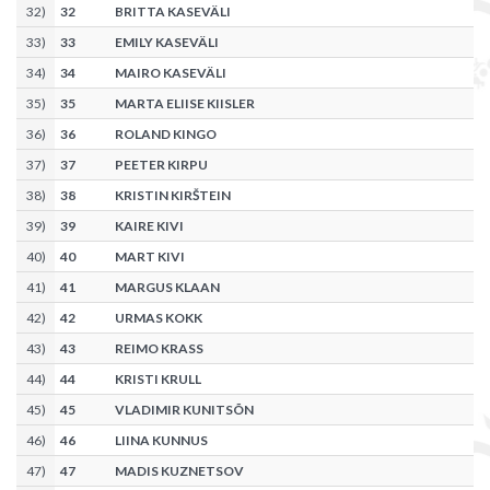
32
)
32
BRITTA KASEVÄLI
33
)
33
EMILY KASEVÄLI
34
)
34
MAIRO KASEVÄLI
35
)
35
MARTA ELIISE KIISLER
36
)
36
ROLAND KINGO
37
)
37
PEETER KIRPU
38
)
38
KRISTIN KIRŠTEIN
39
)
39
KAIRE KIVI
40
)
40
MART KIVI
41
)
41
MARGUS KLAAN
42
)
42
URMAS KOKK
43
)
43
REIMO KRASS
44
)
44
KRISTI KRULL
45
)
45
VLADIMIR KUNITSÕN
46
)
46
LIINA KUNNUS
47
)
47
MADIS KUZNETSOV