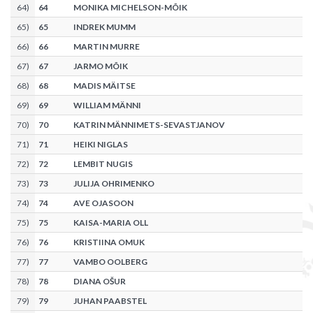
64
)
64
MONIKA MICHELSON-MÕIK
65
)
65
INDREK MUMM
66
)
66
MARTIN MURRE
67
)
67
JARMO MÕIK
68
)
68
MADIS MÄITSE
69
)
69
WILLIAM MÄNNI
70
)
70
KATRIN MÄNNIMETS-SEVASTJANOV
71
)
71
HEIKI NIGLAS
72
)
72
LEMBIT NUGIS
73
)
73
JULIJA OHRIMENKO
74
)
74
AVE OJASOON
75
)
75
KAISA-MARIA OLL
76
)
76
KRISTIINA OMUK
77
)
77
VAMBO OOLBERG
78
)
78
DIANA OŠUR
79
)
79
JUHAN PAABSTEL