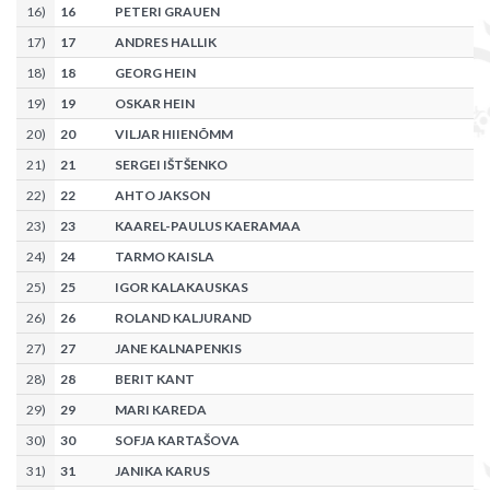
16
)
16
PETERI GRAUEN
17
)
17
ANDRES HALLIK
18
)
18
GEORG HEIN
19
)
19
OSKAR HEIN
20
)
20
VILJAR HIIENÕMM
21
)
21
SERGEI IŠTŠENKO
22
)
22
AHTO JAKSON
23
)
23
KAAREL-PAULUS KAERAMAA
24
)
24
TARMO KAISLA
25
)
25
IGOR KALAKAUSKAS
26
)
26
ROLAND KALJURAND
27
)
27
JANE KALNAPENKIS
28
)
28
BERIT KANT
29
)
29
MARI KAREDA
30
)
30
SOFJA KARTAŠOVA
31
)
31
JANIKA KARUS