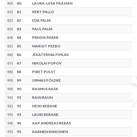
80
)
80
LAURA-LIISA PAASIAN
81
)
81
KERT PALLO
82
)
82
EDA PALM
83
)
83
PAUL PALM
84
)
84
PRIIDIK PARMI
85
)
85
MARGIT PEEBO
86
)
86
JEKATERINA PIHLAK
87
)
87
NIKOLAI POPOV
88
)
88
PIRET PULST
89
)
89
URMAS PÕLDRE
90
)
90
RASMUS RASK
91
)
91
RAIN RAUN
92
)
92
HEIKI REBANE
93
)
93
LAURI REBANE
94
)
94
AAP ANDREAS REBAS
95
)
95
KARMEN RIKKONEN