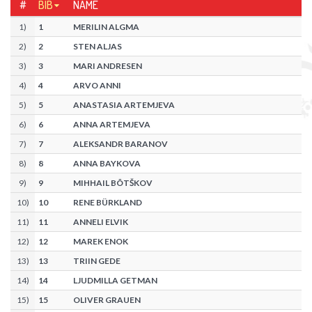
#
BIB
NAME
1
)
1
MERILIN ALGMA
2
)
2
STEN ALJAS
3
)
3
MARI ANDRESEN
4
)
4
ARVO ANNI
5
)
5
ANASTASIA ARTEMJEVA
6
)
6
ANNA ARTEMJEVA
7
)
7
ALEKSANDR BARANOV
8
)
8
ANNA BAYKOVA
9
)
9
MIHHAIL BÕTŠKOV
10
)
10
RENE BÜRKLAND
11
)
11
ANNELI ELVIK
12
)
12
MAREK ENOK
13
)
13
TRIIN GEDE
14
)
14
LJUDMILLA GETMAN
15
)
15
OLIVER GRAUEN