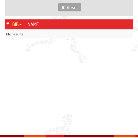
Reset
#
BIB
NAME
No results