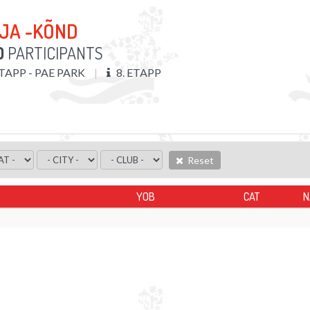
 JA -KÕND
D
PARTICIPANTS
ETAPP - PAE PARK
8. ETAPP
Reset
YOB
CAT
N