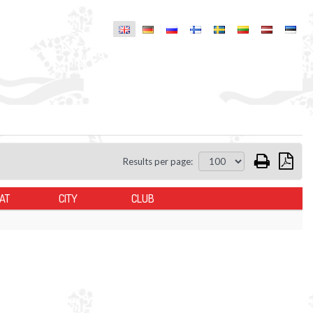
Results per page:
AT
CITY
CLUB