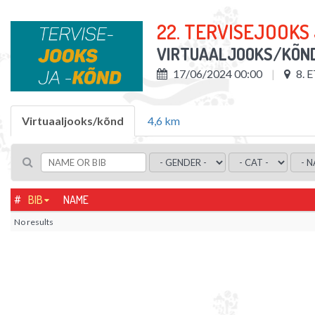
22. TERVISEJOOKS
VIRTUAALJOOKS/KÕN
17/06/2024 00:00
8. 
Virtuaaljooks/kõnd
4,6 km
#
BIB
NAME
No results