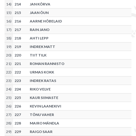
14
)
214
JAN KÕRVA
15
)
215
JAAN ÕUN
16
)
216
AARNE HÕBELAID
17
)
217
RAIN JANO
18
)
218
AHTI LEPP
19
)
219
INDREK MATT
20
)
220
TIIT TILK
21
)
221
ROMAN RANNISTO
22
)
222
URMAS KOKK
23
)
223
INDREK RATAS
24
)
224
RIKO VELVE
25
)
225
KAUR SIIMASTE
26
)
226
KEVIN LAANEKIVI
27
)
227
TÕNU VAHER
28
)
228
MAIRO MÄNDLA
29
)
229
RAIGO SAAR