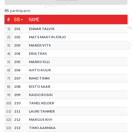
45
participants
#
BIB
NAME
1
)
201
ENNAR TALVIK
2
)
202
MATS MARTIN JÜRJO
3
)
203
MAREK VITS
4
)
204
ERIK TÄKS
5
)
205
MARKO ELLI
6
)
206
AHTO AULIK
7
)
207
RIMO TIMM
8
)
208
RISTO SAAR
9
)
209
KAIDO ROSIN
10
)
210
TANEL KELDER
11
)
211
LAURI TANNER
12
)
212
MARGUS KIVI
13
)
213
TIMO AARMAA