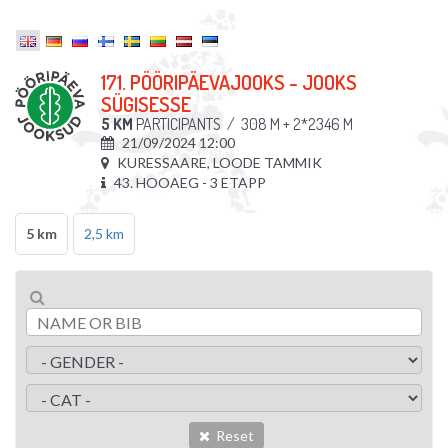
171. PÖÖRIPÄEVAJOOKS - JOOKS
SÜGISESSE
5 KM
PARTICIPANTS
/
308 M + 2*2346 M
21/09/2024 12:00
KURESSAARE, LOODE TAMMIK
43. HOOAEG - 3 ETAPP
5 km
2,5 km
Reset