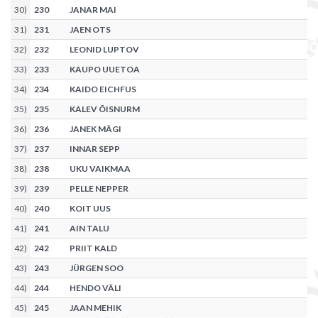
30
)
230
JANAR MAI
31
)
231
JAEN OTS
32
)
232
LEONID LUPTOV
33
)
233
KAUPO UUETOA
34
)
234
KAIDO EICHFUS
35
)
235
KALEV ÕISNURM
36
)
236
JANEK MÄGI
37
)
237
INNAR SEPP
38
)
238
UKU VAIKMAA
39
)
239
PELLE NEPPER
40
)
240
KOIT UUS
41
)
241
AIN TALU
42
)
242
PRIIT KALD
43
)
243
JÜRGEN SOO
44
)
244
HENDO VÄLI
45
)
245
JAAN MEHIK