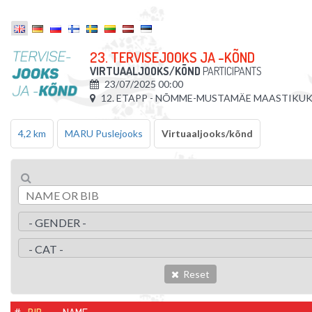
23. TERVISEJOOKS JA -KÕND
VIRTUAALJOOKS/KÕND
PARTICIPANTS
23/07/2025 00:00
12. ETAPP - NÕMME-MUSTAMÄE MAASTIKU
4,2 km
MARU Puslejooks
Virtuaaljooks/kõnd
Reset