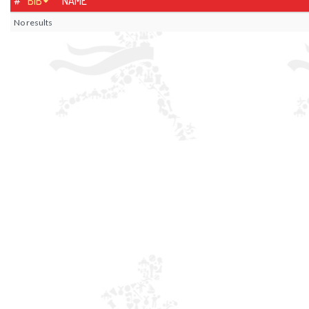
#
BIB
NAME
No results