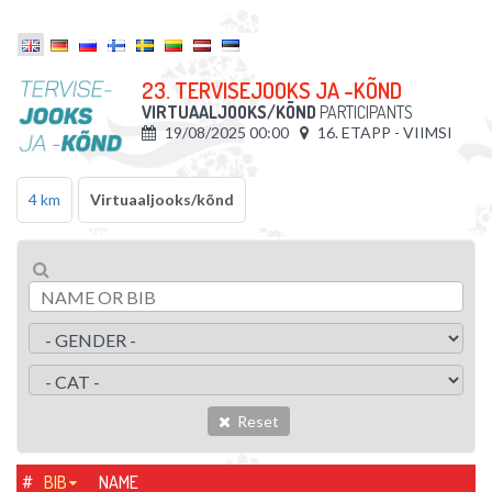
23. TERVISEJOOKS JA -KÕND
VIRTUAALJOOKS/KÕND
PARTICIPANTS
19/08/2025 00:00
16. ETAPP - VIIMSI
4 km
Virtuaaljooks/kõnd
Reset
#
BIB
NAME