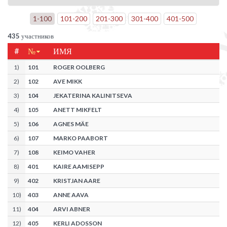
1
-
100
101
-
200
201
-
300
301
-
400
401
-
500
435
участников
#
№
ИМЯ
1
)
101
ROGER OOLBERG
2
)
102
AVE MIKK
3
)
104
JEKATERINA KALINITSEVA
4
)
105
ANETT MIKFELT
5
)
106
AGNES MÄE
6
)
107
MARKO PAABORT
7
)
108
KEIMO VAHER
8
)
401
KAIRE AAMISEPP
9
)
402
KRISTJAN AARE
10
)
403
ANNE AAVA
11
)
404
ARVI ABNER
12
)
405
KERLI ADOSSON