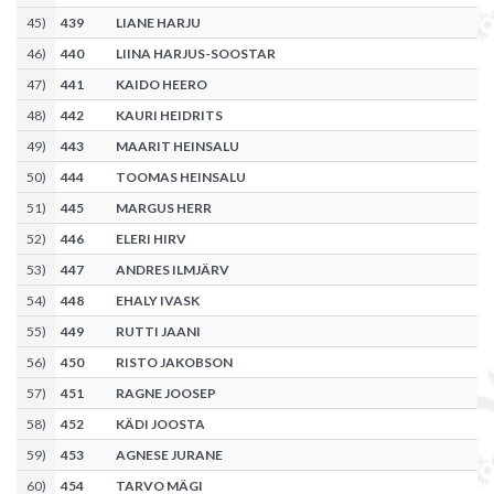
45
)
439
LIANE HARJU
46
)
440
LIINA HARJUS-SOOSTAR
47
)
441
KAIDO HEERO
48
)
442
KAURI HEIDRITS
49
)
443
MAARIT HEINSALU
50
)
444
TOOMAS HEINSALU
51
)
445
MARGUS HERR
52
)
446
ELERI HIRV
53
)
447
ANDRES ILMJÄRV
54
)
448
EHALY IVASK
55
)
449
RUTTI JAANI
56
)
450
RISTO JAKOBSON
57
)
451
RAGNE JOOSEP
58
)
452
KÄDI JOOSTA
59
)
453
AGNESE JURANE
60
)
454
TARVO MÄGI