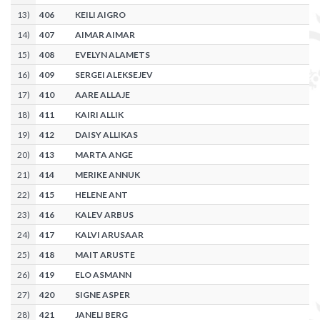
13
)
406
KEILI AIGRO
14
)
407
AIMAR AIMAR
15
)
408
EVELYN ALAMETS
16
)
409
SERGEI ALEKSEJEV
17
)
410
AARE ALLAJE
18
)
411
KAIRI ALLIK
19
)
412
DAISY ALLIKAS
20
)
413
MARTA ANGE
21
)
414
MERIKE ANNUK
22
)
415
HELENE ANT
23
)
416
KALEV ARBUS
24
)
417
KALVI ARUSAAR
25
)
418
MAIT ARUSTE
26
)
419
ELO ASMANN
27
)
420
SIGNE ASPER
28
)
421
JANELI BERG