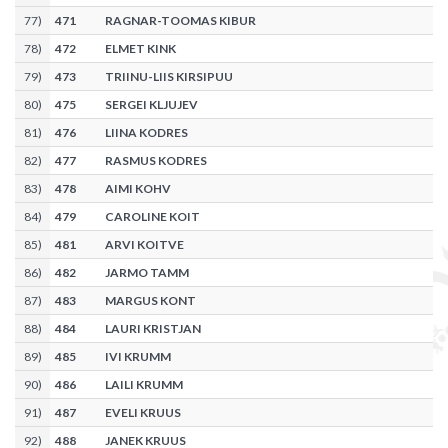
77
)
471
RAGNAR-TOOMAS KIBUR
78
)
472
ELMET KINK
79
)
473
TRIINU-LIIS KIRSIPUU
80
)
475
SERGEI KLJUJEV
81
)
476
LIINA KODRES
82
)
477
RASMUS KODRES
83
)
478
AIMI KOHV
84
)
479
CAROLINE KOIT
85
)
481
ARVI KOITVE
86
)
482
JARMO TAMM
87
)
483
MARGUS KONT
88
)
484
LAURI KRISTJAN
89
)
485
IVI KRUMM
90
)
486
LAILI KRUMM
91
)
487
EVELI KRUUS
92
)
488
JANEK KRUUS