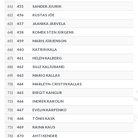
61
)
455
SANDER JUURIK
62
)
456
KUSTAS JÕE
63
)
457
JAANIKA JÄRVELA
64
)
458
ROMEK STEN JÜRGENS
65
)
459
MARIS JÜRJENSON
66
)
460
KATRIN KALA
67
)
461
HELEN KALBERG
68
)
462
SILLE KALJURAND
69
)
463
MARIO KALLAS
70
)
464
MARLEYN-CRISTIN KALLAS
71
)
465
BIRGIT KANGUR
72
)
466
INDREK KAROLIN
73
)
467
EVELIN KARPENKO
74
)
468
TÕNIS KASK
75
)
469
RAINA KAUS
76
)
470
AHTI KENDER