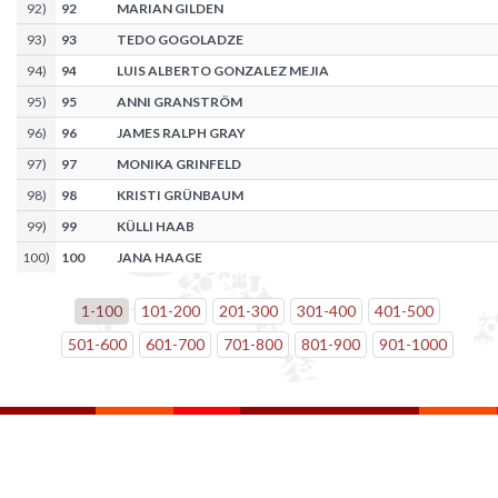
92
)
92
MARIAN GILDEN
93
)
93
TEDO GOGOLADZE
94
)
94
LUIS ALBERTO GONZALEZ MEJIA
95
)
95
ANNI GRANSTRÖM
96
)
96
JAMES RALPH GRAY
97
)
97
MONIKA GRINFELD
98
)
98
KRISTI GRÜNBAUM
99
)
99
KÜLLI HAAB
100
)
100
JANA HAAGE
1
-
100
101
-
200
201
-
300
301
-
400
401
-
500
501
-
600
601
-
700
701
-
800
801
-
900
901
-
1000