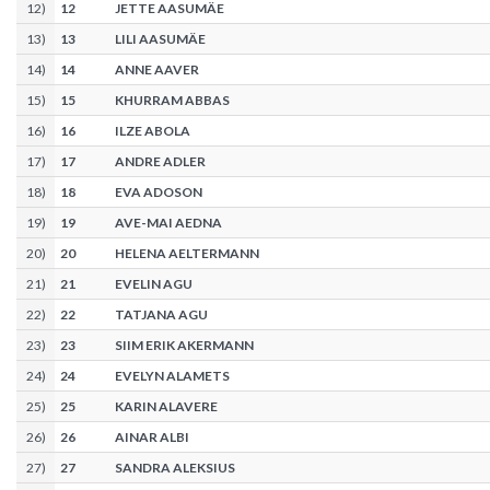
12
)
12
JETTE AASUMÄE
13
)
13
LILI AASUMÄE
14
)
14
ANNE AAVER
15
)
15
KHURRAM ABBAS
16
)
16
ILZE ABOLA
17
)
17
ANDRE ADLER
18
)
18
EVA ADOSON
19
)
19
AVE-MAI AEDNA
20
)
20
HELENA AELTERMANN
21
)
21
EVELIN AGU
22
)
22
TATJANA AGU
23
)
23
SIIM ERIK AKERMANN
24
)
24
EVELYN ALAMETS
25
)
25
KARIN ALAVERE
26
)
26
AINAR ALBI
27
)
27
SANDRA ALEKSIUS