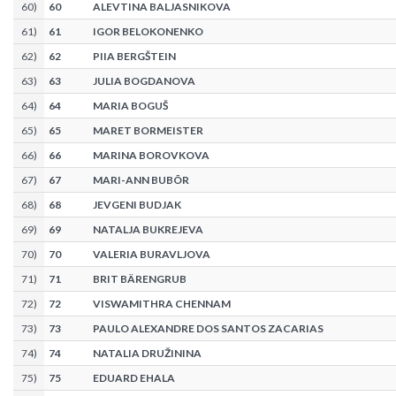
60
)
60
ALEVTINA BALJASNIKOVA
61
)
61
IGOR BELOKONENKO
62
)
62
PIIA BERGŠTEIN
63
)
63
JULIA BOGDANOVA
64
)
64
MARIA BOGUŠ
65
)
65
MARET BORMEISTER
66
)
66
MARINA BOROVKOVA
67
)
67
MARI-ANN BUBÕR
68
)
68
JEVGENI BUDJAK
69
)
69
NATALJA BUKREJEVA
70
)
70
VALERIA BURAVLJOVA
71
)
71
BRIT BÄRENGRUB
72
)
72
VISWAMITHRA CHENNAM
73
)
73
PAULO ALEXANDRE DOS SANTOS ZACARIAS
74
)
74
NATALIA DRUŽININA
75
)
75
EDUARD EHALA