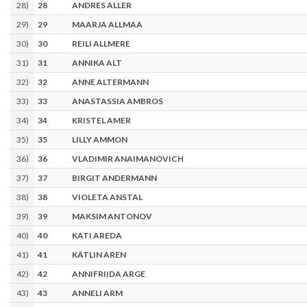
28
)
28
ANDRES ALLER
29
)
29
MAARJA ALLMAA
30
)
30
REILI ALLMERE
31
)
31
ANNIKA ALT
32
)
32
ANNE ALTERMANN
33
)
33
ANASTASSIA AMBROS
34
)
34
KRISTEL AMER
35
)
35
LILLY AMMON
36
)
36
VLADIMIR ANAIMANOVICH
37
)
37
BIRGIT ANDERMANN
38
)
38
VIOLETA ANSTAL
39
)
39
MAKSIM ANTONOV
40
)
40
KATI AREDA
41
)
41
KÄTLIN AREN
42
)
42
ANNIFRIIDA ARGE
43
)
43
ANNELI ARM