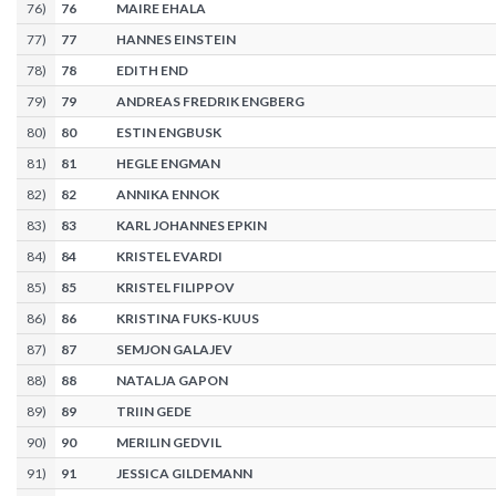
76
)
76
MAIRE EHALA
77
)
77
HANNES EINSTEIN
78
)
78
EDITH END
79
)
79
ANDREAS FREDRIK ENGBERG
80
)
80
ESTIN ENGBUSK
81
)
81
HEGLE ENGMAN
82
)
82
ANNIKA ENNOK
83
)
83
KARL JOHANNES EPKIN
84
)
84
KRISTEL EVARDI
85
)
85
KRISTEL FILIPPOV
86
)
86
KRISTINA FUKS-KUUS
87
)
87
SEMJON GALAJEV
88
)
88
NATALJA GAPON
89
)
89
TRIIN GEDE
90
)
90
MERILIN GEDVIL
91
)
91
JESSICA GILDEMANN