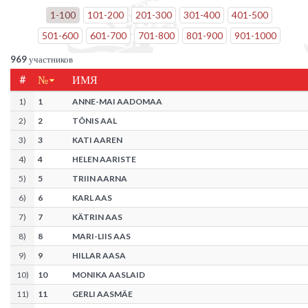
1
-
100
101
-
200
201
-
300
301
-
400
401
-
500
501
-
600
601
-
700
701
-
800
801
-
900
901
-
1000
969
участников
#
№
ИМЯ
1
)
1
ANNE-MAI AADOMAA
2
)
2
TÕNIS AAL
3
)
3
KATI AAREN
4
)
4
HELEN AARISTE
5
)
5
TRIIN AARNA
6
)
6
KARL AAS
7
)
7
KÄTRIN AAS
8
)
8
MARI-LIIS AAS
9
)
9
HILLAR AASA
10
)
10
MONIKA AASLAID
11
)
11
GERLI AASMÄE