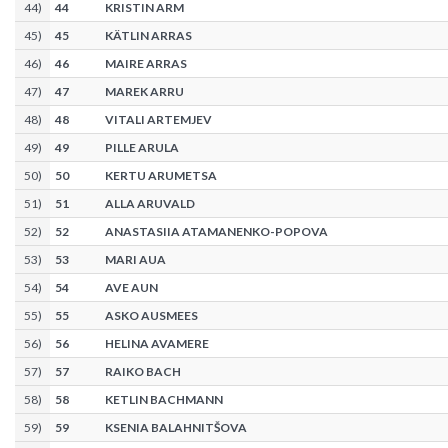
44
)
44
KRISTIN ARM
45
)
45
KÄTLIN ARRAS
46
)
46
MAIRE ARRAS
47
)
47
MAREK ARRU
48
)
48
VITALI ARTEMJEV
49
)
49
PILLE ARULA
50
)
50
KERTU ARUMETSA
51
)
51
ALLA ARUVALD
52
)
52
ANASTASIIA ATAMANENKO-POPOVA
53
)
53
MARI AUA
54
)
54
AVE AUN
55
)
55
ASKO AUSMEES
56
)
56
HELINA AVAMERE
57
)
57
RAIKO BACH
58
)
58
KETLIN BACHMANN
59
)
59
KSENIA BALAHNITŠOVA