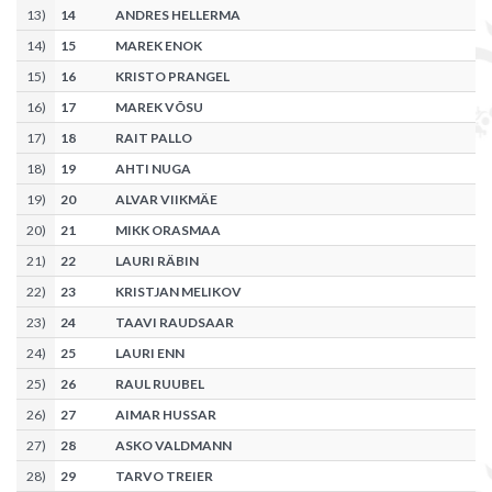
13
)
14
ANDRES HELLERMA
14
)
15
MAREK ENOK
15
)
16
KRISTO PRANGEL
16
)
17
MAREK VÕSU
17
)
18
RAIT PALLO
18
)
19
AHTI NUGA
19
)
20
ALVAR VIIKMÄE
20
)
21
MIKK ORASMAA
21
)
22
LAURI RÄBIN
22
)
23
KRISTJAN MELIKOV
23
)
24
TAAVI RAUDSAAR
24
)
25
LAURI ENN
25
)
26
RAUL RUUBEL
26
)
27
AIMAR HUSSAR
27
)
28
ASKO VALDMANN
28
)
29
TARVO TREIER