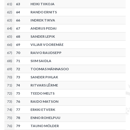
61
)
63
HEIKI TIIKOJA
62
)
64
RANDO ERNITS
63
)
66
INDREK TIKVA
64
)
67
ANDRUS PEDAI
65
)
68
SANDER LEPIK
66
)
69
VILJAR VOOREMÄE
67
)
70
RAIVO RAUDSEPP
68
)
71
SIIM SAIDLA
69
)
72
TOOMAS MÄNNASOO
70
)
73
SANDER PIHLAK
71
)
74
RITVARS LĒRME
72
)
75
TEEDO MELTS
73
)
76
RAIDO MATSON
74
)
77
ERKKI ETVERK
75
)
78
ENNO ROHELPUU
76
)
79
TAUNO MÖLDER