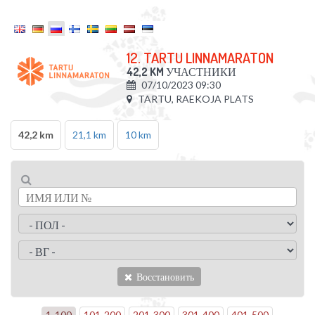
12. TARTU LINNAMARATON
42,2 KM
УЧАСТНИКИ
07/10/2023 09:30
TARTU, RAEKOJA PLATS
42,2 km
21,1 km
10 km
Восстановить
1
-
100
101
-
200
201
-
300
301
-
400
401
-
500