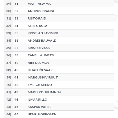
29
)
31
MATTHEW MA
30
)
32
ANDRUS PRANGLI
31
)
33
RISTO RAID
32
)
34
KERTU KULA
33
)
35
KRISTJAN SAVISIKK
34
)
36
ANDRES BAUVALD
35
)
37
KRISTO IVASK
36
)
38
TANEL LAUMETS
37
)
39
NIKITA UMOV
38
)
40
LILIAN JÕESAAR
39
)
41
MARGUS KIVIRÜÜT
40
)
42
EMRICH NEEDO
41
)
43
MADIS ROUHIJAINEN
42
)
44
ILMAR RILLO
43
)
45
KASPAR VAHER
44
)
46
HENRI HOKKONEN