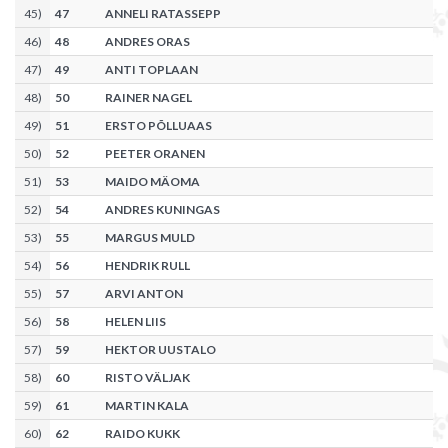
45
)
47
ANNELI RATASSEPP
46
)
48
ANDRES ORAS
47
)
49
ANTI TOPLAAN
48
)
50
RAINER NAGEL
49
)
51
ERSTO PÕLLUAAS
50
)
52
PEETER ORANEN
51
)
53
MAIDO MÄOMA
52
)
54
ANDRES KUNINGAS
53
)
55
MARGUS MULD
54
)
56
HENDRIK RULL
55
)
57
ARVI ANTON
56
)
58
HELEN LIIS
57
)
59
HEKTOR UUSTALO
58
)
60
RISTO VÄLJAK
59
)
61
MARTIN KALA
60
)
62
RAIDO KUKK