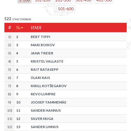
501
-
600
522
участников
#
№
ИМЯ
1
)
2
BERT TIPPI
2
)
3
MARI BOIKOV
3
)
4
JANA TREIER
4
)
5
KRISTEL VALLASTE
5
)
6
RAIT RATASEPP
6
)
7
ÜLARI KAIS
7
)
8
KIRILL KOTŠEGAROV
8
)
9
REVO LUMPRE
9
)
10
JOOSEP TAMMEMÄE
10
)
11
SANDER HANNUS
11
)
12
SILVER NUGA
12
)
13
SANDER LINNUS