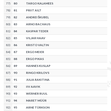
77
)
80
TARGO KALAMEES
78
)
81
PRIIT AILT
79
)
82
ANDREI ŠKUBEL
80
)
83
ARNO BACHAUS
81
)
84
KASPAR TEDER
82
)
85
VILJAR HAAV
83
)
86
KRISTO VALTIN
84
)
87
ERGO MEIER
85
)
88
ERGO PIKAS
86
)
89
HANNES KUSLAP
87
)
90
RINGO KRILOVS
88
)
91
JULIA RAKITINA
89
)
92
IIV AAVIK
90
)
93
WERNER RUUL
91
)
94
MARET MÜÜR
92
)
95
ARNE TÜRKSON