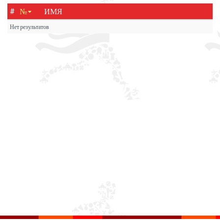
#
№
ИМЯ
Нет результатов