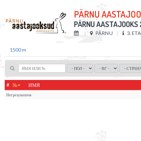
PÄRNU AASTAJO
PÄRNU AASTAJOOKS 
PÄRNU
3. ET
1500 m
#
№
ИМЯ
Нет результатов