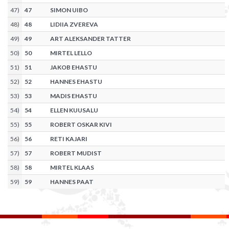
47
)
47
SIMON UIBO
48
)
48
LIDIIA ZVEREVA
49
)
49
ART ALEKSANDER TATTER
50
)
50
MIRTEL LELLO
51
)
51
JAKOB EHASTU
52
)
52
HANNES EHASTU
53
)
53
MADIS EHASTU
54
)
54
ELLEN KUUSALU
55
)
55
ROBERT OSKAR KIVI
56
)
56
RETI KAJARI
57
)
57
ROBERT MUDIST
58
)
58
MIRTEL KLAAS
59
)
59
HANNES PAAT