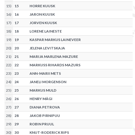
15
)
15
HORRE KUUSK
16
)
16
JARON KUUSK
17
)
17
JORVEN KUUSK
18
)
18
LORENE LAINESTE
19
)
19
KASPAR MARKUS LAINEVEER
20
)
20
JELENA LEVITSKAJA
21
)
21
MARIJA MARLENA MAZURE
22
)
22
MARKUSS RIHARDS MAZURS
23
)
23
ANN-MARII METS
24
)
24
JANELI MORGENSON
25
)
25
MARKUS MULD
26
)
26
HENRY MÄGI
27
)
27
DIANA PETROVA
28
)
28
JAKOB PIRNIPUU
29
)
29
ROBIN PRUUL
30
)
30
KNUT-RODERICK RIPS