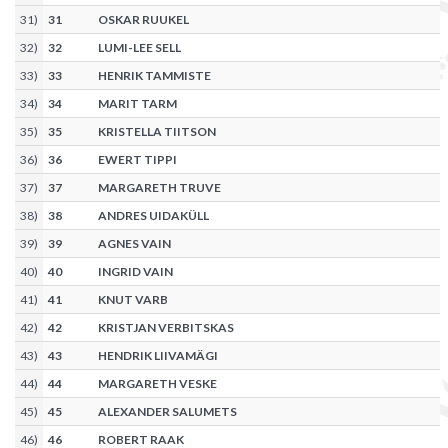
31
)
31
OSKAR RUUKEL
32
)
32
LUMI-LEE SELL
33
)
33
HENRIK TAMMISTE
34
)
34
MARIT TARM
35
)
35
KRISTELLA TIITSON
36
)
36
EWERT TIPPI
37
)
37
MARGARETH TRUVE
38
)
38
ANDRES UIDAKÜLL
39
)
39
AGNES VAIN
40
)
40
INGRID VAIN
41
)
41
KNUT VARB
42
)
42
KRISTJAN VERBITSKAS
43
)
43
HENDRIK LIIVAMÄGI
44
)
44
MARGARETH VESKE
45
)
45
ALEXANDER SALUMETS
46
)
46
ROBERT RAAK