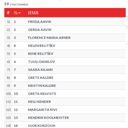
59
участников
#
№
ИМЯ
1
)
1
FRIIDA AAVIK
2
)
2
GERDA AAVIK
3
)
3
FLORENCE MARIA ABNER
4
)
4
HELEN BELITŠEV
5
)
5
RENE BELITŠEV
6
)
6
TUULI DANILOV
7
)
7
SAARA KAJARI
8
)
8
GRETE KALDRE
9
)
9
KRISTIN KALDRE
10
)
10
GRETA KELVISTE
11
)
11
HEILI KENDER
12
)
12
MARGARITA KIVI
13
)
13
HENDRIK KOOLMEISTER
14
)
14
IGOR KORZOUN