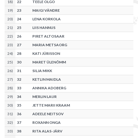
18
)
22
TEELE OLGO
19
)
23
MAIGI VÄNDRE
20
)
24
LENA KORKOLA
21
)
25
LIIS HANNUS
22
)
26
PIRET ALTOSAAR
23
)
27
MARIA METSAORG
24
)
28
KATI JÜRISSON
25
)
30
MARET ÜLENÕMM
26
)
31
SILJA MIKK
27
)
32
KETLIN MAIDLA
28
)
33
ANNIKA ADOBERG
29
)
34
MERLIN LAUR
30
)
35
JETTE MARII KRAAM
31
)
36
ADEELE NEITSOV
32
)
37
ROXANN ONGA
33
)
38
RITA ALAS-JÄRV