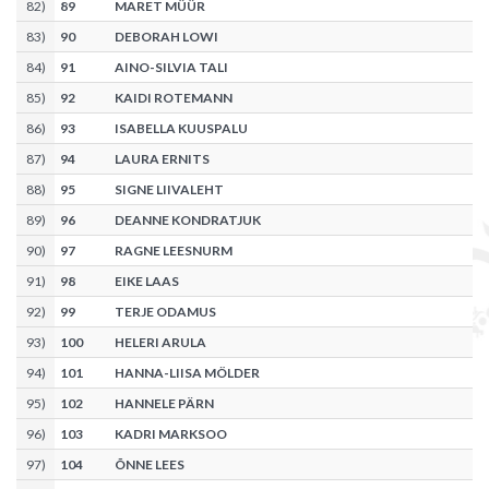
82
)
89
MARET MÜÜR
83
)
90
DEBORAH LOWI
84
)
91
AINO-SILVIA TALI
85
)
92
KAIDI ROTEMANN
86
)
93
ISABELLA KUUSPALU
87
)
94
LAURA ERNITS
88
)
95
SIGNE LIIVALEHT
89
)
96
DEANNE KONDRATJUK
90
)
97
RAGNE LEESNURM
91
)
98
EIKE LAAS
92
)
99
TERJE ODAMUS
93
)
100
HELERI ARULA
94
)
101
HANNA-LIISA MÖLDER
95
)
102
HANNELE PÄRN
96
)
103
KADRI MARKSOO
97
)
104
ÕNNE LEES