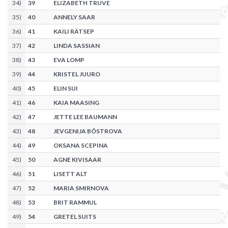
34
)
39
ELIZABETH TRUVE
35
)
40
ANNELY SAAR
36
)
41
KAILI RÄTSEP
37
)
42
LINDA SASSIAN
38
)
43
EVA LOMP
39
)
44
KRISTEL JUURO
40
)
45
ELIN SUI
41
)
46
KAIA MAASING
42
)
47
JETTE LEE BAUMANN
43
)
48
JEVGENIJA BÕSTROVA
44
)
49
OKSANA SCEPINA
45
)
50
AGNE KIVISAAR
46
)
51
LISETT ALT
47
)
52
MARIA SMIRNOVA
48
)
53
BRIT RAMMUL
49
)
54
GRETEL SUITS