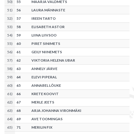
50
)
55
MAARJA VALDMETS
51
)
56
LAURA MÄNNASTE
52
)
57
IREEN TARTO
53
)
58
ELISABETH ASTOR
54
)
59
LIINA LIIVSOO
55
)
60
PIRET SINIMETS
56
)
61
GEILY NIINEMETS
57
)
62
VIKTORIA HELENA UBAR
58
)
63
ANNELY JÄRVE
59
)
64
ELEVI PIPERAL
60
)
65
ANNABEL LÕUKE
61
)
66
KRETE KOOVIT
62
)
67
MERLE JEETS
63
)
68
ARJA JOHANNA VIRONMÄKI
64
)
69
AVE TOOMINGAS
65
)
71
MERILIN FIX