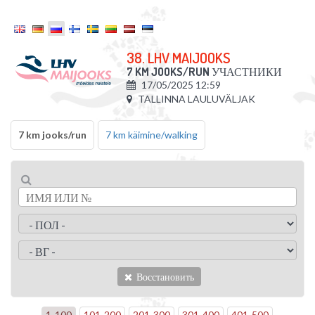
38. LHV MAIJOOKS
7 KM JOOKS/RUN
УЧАСТНИКИ
17/05/2025 12:59
TALLINNA LAULUVÄLJAK
7 km jooks/run
7 km käimine/walking
Восстановить
1
-
100
101
-
200
201
-
300
301
-
400
401
-
500