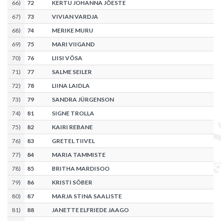
66
)
72
KERTU JOHANNA JÕESTE
67
)
73
VIVIAN VARDJA
68
)
74
MERIKE MURU
69
)
75
MARI VIIGAND
70
)
76
LIISI VÕSA
71
)
77
SALME SEILER
72
)
78
LIINA LAIDLA
73
)
79
SANDRA JÜRGENSON
74
)
81
SIGNE TROLLA
75
)
82
KAIRI REBANE
76
)
83
GRETEL TIIVEL
77
)
84
MARIA TAMMISTE
78
)
85
BRITHA MARDISOO
79
)
86
KRISTI SÕBER
80
)
87
MARJA STINA SAALISTE
81
)
88
JANETTE ELFRIEDE JAAGO