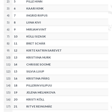
2
)
5
PILLE HINN
3
)
6
KAARI KINK
4
)
7
INGRID RIIPUS
5
)
8
LIINA KIVI
6
)
9
MIRJAM VINT
7
)
10
KÜLLI SIZASK
8
)
11
BRET SCHÄR
9
)
12
KIRTE KATRIN SAREVET
10
)
13
KRISTIINA NURK
11
)
14
CHRISSE SOOME
12
)
15
SILVIA LUUP
13
)
16
KRISTINA PÄRG
14
)
18
PILLERIN VILIPUU
15
)
19
JELENA MELNIKOVA
16
)
20
KRISTI KÕLL
17
)
21
RITVE REINUMÄE